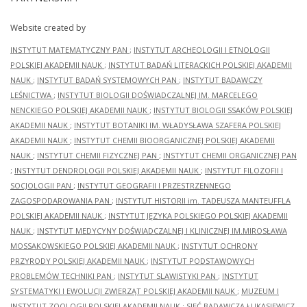
Website created by
INSTYTUT MATEMATYCZNY PAN
;
INSTYTUT ARCHEOLOGII I ETNOLOGII
POLSKIEJ AKADEMII NAUK
;
INSTYTUT BADAŃ LITERACKICH POLSKIEJ AKADEMII
NAUK
;
INSTYTUT BADAŃ SYSTEMOWYCH PAN
;
INSTYTUT BADAWCZY
LEŚNICTWA
;
INSTYTUT BIOLOGII DOŚWIADCZALNEJ IM. MARCELEGO
NENCKIEGO POLSKIEJ AKADEMII NAUK
;
INSTYTUT BIOLOGII SSAKÓW POLSKIEJ
AKADEMII NAUK
;
INSTYTUT BOTANIKI IM. WŁADYSŁAWA SZAFERA POLSKIEJ
AKADEMII NAUK
;
INSTYTUT CHEMII BIOORGANICZNEJ POLSKIEJ AKADEMII
NAUK
;
INSTYTUT CHEMII FIZYCZNEJ PAN
;
INSTYTUT CHEMII ORGANICZNEJ PAN
;
INSTYTUT DENDROLOGII POLSKIEJ AKADEMII NAUK
;
INSTYTUT FILOZOFII I
SOCJOLOGII PAN
;
INSTYTUT GEOGRAFII I PRZESTRZENNEGO
ZAGOSPODAROWANIA PAN
;
INSTYTUT HISTORII im. TADEUSZA MANTEUFFLA
POLSKIEJ AKADEMII NAUK
;
INSTYTUT JĘZYKA POLSKIEGO POLSKIEJ AKADEMII
NAUK
;
INSTYTUT MEDYCYNY DOŚWIADCZALNEJ I KLINICZNEJ IM.MIROSŁAWA
MOSSAKOWSKIEGO POLSKIEJ AKADEMII NAUK
;
INSTYTUT OCHRONY
PRZYRODY POLSKIEJ AKADEMII NAUK
;
INSTYTUT PODSTAWOWYCH
PROBLEMÓW TECHNIKI PAN
;
INSTYTUT SLAWISTYKI PAN
;
INSTYTUT
SYSTEMATYKI I EWOLUCJI ZWIERZĄT POLSKIEJ AKADEMII NAUK
;
MUZEUM I
INSTYTUT ZOOLOGII POLSKIEJ AKADEMII NAUK
;
SIEĆ BADAWCZA ŁUKASIEWICZ