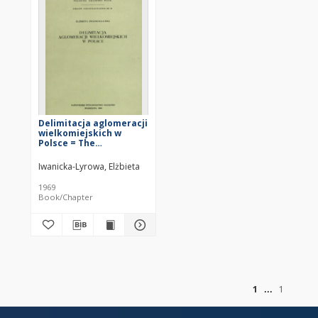
Delimitacja aglomeracji
wielkomiejskich w
Polsce = The
delimitation of large
urban agglomerations
Iwanicka-Lyrowa, Elżbieta
in Poland
1969
Book/Chapter
of
1
1