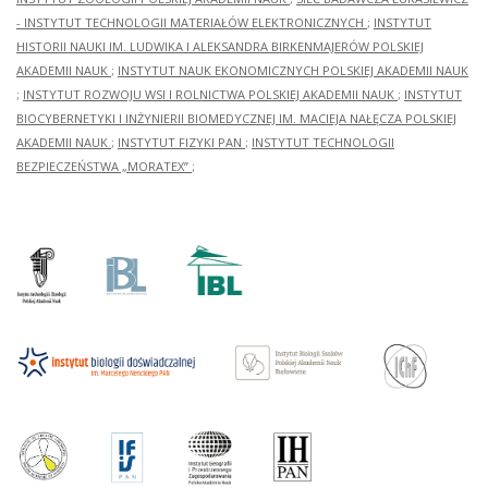
- INSTYTUT TECHNOLOGII MATERIAŁÓW ELEKTRONICZNYCH
;
INSTYTUT
HISTORII NAUKI IM. LUDWIKA I ALEKSANDRA BIRKENMAJERÓW POLSKIEJ
AKADEMII NAUK
;
INSTYTUT NAUK EKONOMICZNYCH POLSKIEJ AKADEMII NAUK
;
INSTYTUT ROZWOJU WSI I ROLNICTWA POLSKIEJ AKADEMII NAUK
;
INSTYTUT
BIOCYBERNETYKI I INŻYNIERII BIOMEDYCZNEJ IM. MACIEJA NAŁĘCZA POLSKIEJ
AKADEMII NAUK
;
INSTYTUT FIZYKI PAN
;
INSTYTUT TECHNOLOGII
BEZPIECZEŃSTWA „MORATEX”
;