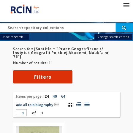
How to search...
Change search criteria
Search for:
[Subtitle = "Prace Geograficzne \/
Instytut Geografii Polskiej Akademii Nauk \; nr
76"]
Number of results:
1
Filters
Items per page:
24
40
64
add all to bibliography
of
1