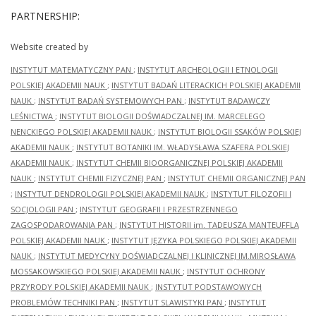
PARTNERSHIP:
Website created by
INSTYTUT MATEMATYCZNY PAN
;
INSTYTUT ARCHEOLOGII I ETNOLOGII
POLSKIEJ AKADEMII NAUK
;
INSTYTUT BADAŃ LITERACKICH POLSKIEJ AKADEMII
NAUK
;
INSTYTUT BADAŃ SYSTEMOWYCH PAN
;
INSTYTUT BADAWCZY
LEŚNICTWA
;
INSTYTUT BIOLOGII DOŚWIADCZALNEJ IM. MARCELEGO
NENCKIEGO POLSKIEJ AKADEMII NAUK
;
INSTYTUT BIOLOGII SSAKÓW POLSKIEJ
AKADEMII NAUK
;
INSTYTUT BOTANIKI IM. WŁADYSŁAWA SZAFERA POLSKIEJ
AKADEMII NAUK
;
INSTYTUT CHEMII BIOORGANICZNEJ POLSKIEJ AKADEMII
NAUK
;
INSTYTUT CHEMII FIZYCZNEJ PAN
;
INSTYTUT CHEMII ORGANICZNEJ PAN
;
INSTYTUT DENDROLOGII POLSKIEJ AKADEMII NAUK
;
INSTYTUT FILOZOFII I
SOCJOLOGII PAN
;
INSTYTUT GEOGRAFII I PRZESTRZENNEGO
ZAGOSPODAROWANIA PAN
;
INSTYTUT HISTORII im. TADEUSZA MANTEUFFLA
POLSKIEJ AKADEMII NAUK
;
INSTYTUT JĘZYKA POLSKIEGO POLSKIEJ AKADEMII
NAUK
;
INSTYTUT MEDYCYNY DOŚWIADCZALNEJ I KLINICZNEJ IM.MIROSŁAWA
MOSSAKOWSKIEGO POLSKIEJ AKADEMII NAUK
;
INSTYTUT OCHRONY
PRZYRODY POLSKIEJ AKADEMII NAUK
;
INSTYTUT PODSTAWOWYCH
PROBLEMÓW TECHNIKI PAN
;
INSTYTUT SLAWISTYKI PAN
;
INSTYTUT