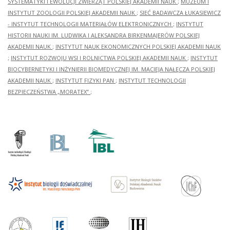
SYSTEMATYKI I EWOLUCJI ZWIERZĄT POLSKIEJ AKADEMII NAUK
;
MUZEUM I
INSTYTUT ZOOLOGII POLSKIEJ AKADEMII NAUK
;
SIEĆ BADAWCZA ŁUKASIEWICZ
- INSTYTUT TECHNOLOGII MATERIAŁÓW ELEKTRONICZNYCH
;
INSTYTUT
HISTORII NAUKI IM. LUDWIKA I ALEKSANDRA BIRKENMAJERÓW POLSKIEJ
AKADEMII NAUK
;
INSTYTUT NAUK EKONOMICZNYCH POLSKIEJ AKADEMII NAUK
;
INSTYTUT ROZWOJU WSI I ROLNICTWA POLSKIEJ AKADEMII NAUK
;
INSTYTUT
BIOCYBERNETYKI I INŻYNIERII BIOMEDYCZNEJ IM. MACIEJA NAŁĘCZA POLSKIEJ
AKADEMII NAUK
;
INSTYTUT FIZYKI PAN
;
INSTYTUT TECHNOLOGII
BEZPIECZEŃSTWA „MORATEX”
;