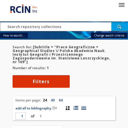
How to search...
Change search criteria
Search for:
[Subtitle = "Prace Geograficzne =
Geographical Studies \/ Polska Akademia Nauk.
Instytut Geografii i Przestrzennego
Zagospodarowania im. Stanisława Leszczyckiego,
nr 169"]
Number of results:
1
Filters
Items per page:
24
40
64
add all to bibliography
of
1