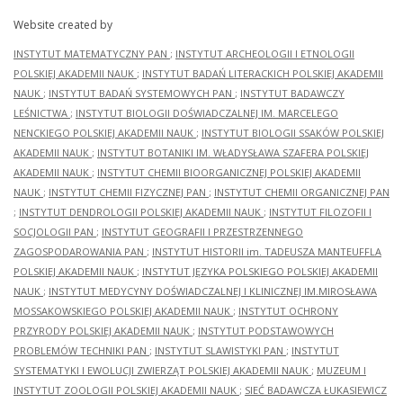
Website created by
INSTYTUT MATEMATYCZNY PAN
;
INSTYTUT ARCHEOLOGII I ETNOLOGII
POLSKIEJ AKADEMII NAUK
;
INSTYTUT BADAŃ LITERACKICH POLSKIEJ AKADEMII
NAUK
;
INSTYTUT BADAŃ SYSTEMOWYCH PAN
;
INSTYTUT BADAWCZY
LEŚNICTWA
;
INSTYTUT BIOLOGII DOŚWIADCZALNEJ IM. MARCELEGO
NENCKIEGO POLSKIEJ AKADEMII NAUK
;
INSTYTUT BIOLOGII SSAKÓW POLSKIEJ
AKADEMII NAUK
;
INSTYTUT BOTANIKI IM. WŁADYSŁAWA SZAFERA POLSKIEJ
AKADEMII NAUK
;
INSTYTUT CHEMII BIOORGANICZNEJ POLSKIEJ AKADEMII
NAUK
;
INSTYTUT CHEMII FIZYCZNEJ PAN
;
INSTYTUT CHEMII ORGANICZNEJ PAN
;
INSTYTUT DENDROLOGII POLSKIEJ AKADEMII NAUK
;
INSTYTUT FILOZOFII I
SOCJOLOGII PAN
;
INSTYTUT GEOGRAFII I PRZESTRZENNEGO
ZAGOSPODAROWANIA PAN
;
INSTYTUT HISTORII im. TADEUSZA MANTEUFFLA
POLSKIEJ AKADEMII NAUK
;
INSTYTUT JĘZYKA POLSKIEGO POLSKIEJ AKADEMII
NAUK
;
INSTYTUT MEDYCYNY DOŚWIADCZALNEJ I KLINICZNEJ IM.MIROSŁAWA
MOSSAKOWSKIEGO POLSKIEJ AKADEMII NAUK
;
INSTYTUT OCHRONY
PRZYRODY POLSKIEJ AKADEMII NAUK
;
INSTYTUT PODSTAWOWYCH
PROBLEMÓW TECHNIKI PAN
;
INSTYTUT SLAWISTYKI PAN
;
INSTYTUT
SYSTEMATYKI I EWOLUCJI ZWIERZĄT POLSKIEJ AKADEMII NAUK
;
MUZEUM I
INSTYTUT ZOOLOGII POLSKIEJ AKADEMII NAUK
;
SIEĆ BADAWCZA ŁUKASIEWICZ