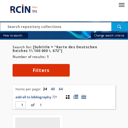
How to search...
Change search criteria
Search for:
[Subtitle = "Karte des Deutschen
Reiches 1\:100 000 \; 672"]
Number of results:
1
Filters
Items per page:
24
40
64
add all to bibliography
of
1