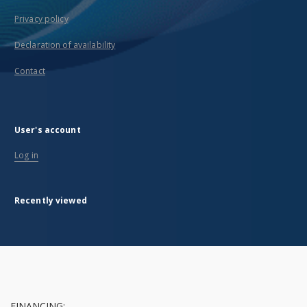
Privacy policy
Declaration of availability
Contact
User's account
Log in
Recently viewed
FINANCING: