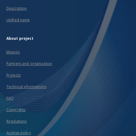
Description
Unified name
About project
Mission
Partners and organization
Projects
Technical informations
FAQ
Copyrights
Regulations
Archive policy