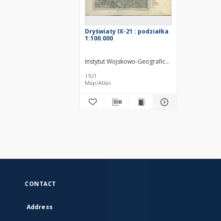
Dryświaty IX-21 : podziałka
1:100.000
Instytut Wojskowo-Geograficzny (Warszawa). Wy
1921
Map/Atlas
CONTACT
Address