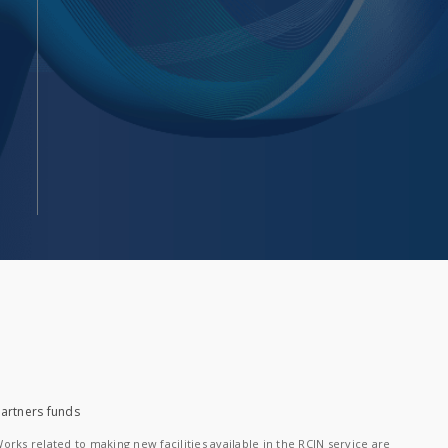
artners funds
orks related to making new facilities available in the RCIN service are