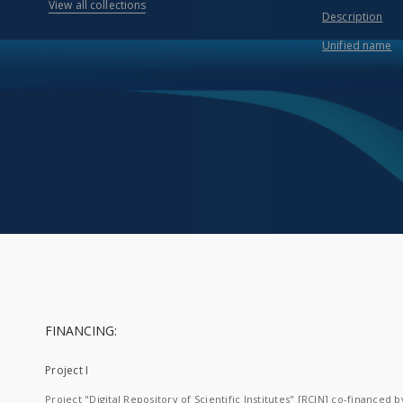
View all collections
Description
Unified name
FINANCING:
Project I
Project "Digital Repository of Scientific Institutes" [RCIN] co-financed b