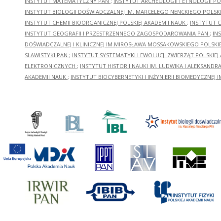
INSTYTUT MATEMATYCZNY PAN
;
INSTYTUT ARCHEOLOGII I ETNOLOGII PO
INSTYTUT BIOLOGII DOŚWIADCZALNEJ IM. MARCELEGO NENCKIEGO POLSKI
INSTYTUT CHEMII BIOORGANICZNEJ POLSKIEJ AKADEMII NAUK
;
INSTYTUT C
INSTYTUT GEOGRAFII I PRZESTRZENNEGO ZAGOSPODAROWANIA PAN
;
IN
DOŚWIADCZALNEJ I KLINICZNEJ IM.MIROSŁAWA MOSSAKOWSKIEGO POLSKI
SLAWISTYKI PAN
;
INSTYTUT SYSTEMATYKI I EWOLUCJI ZWIERZĄT POLSKIEJ
ELEKTRONICZNYCH
;
INSTYTUT HISTORII NAUKI IM. LUDWIKA I ALEKSAND
AKADEMII NAUK
;
INSTYTUT BIOCYBERNETYKI I INŻYNIERII BIOMEDYCZNEJ I