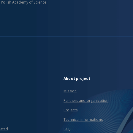
n Polish Academy of Science
About project
Mission
Partners and organization
Projects
Technical informations
eated
FAQ