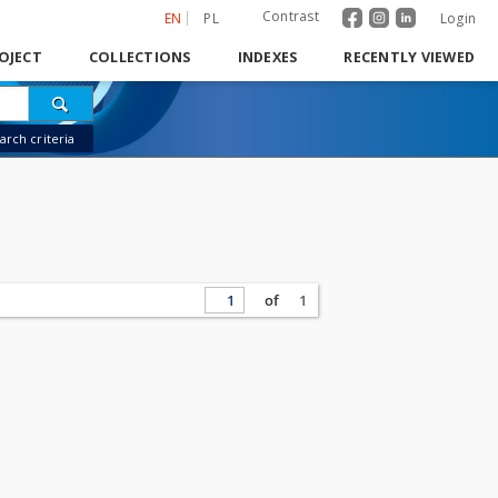
Contrast
EN
PL
Login
OJECT
COLLECTIONS
INDEXES
RECENTLY VIEWED
rch criteria
of
1