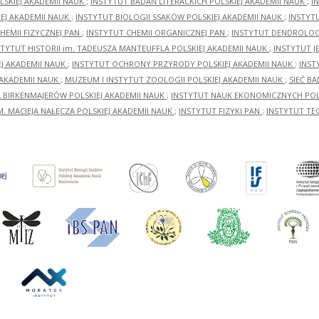
LSKIEJ AKADEMII NAUK
;
INSTYTUT BADAŃ LITERACKICH POLSKIEJ AKADEMII NAUK
;
I
EJ AKADEMII NAUK
;
INSTYTUT BIOLOGII SSAKÓW POLSKIEJ AKADEMII NAUK
;
INSTYT
HEMII FIZYCZNEJ PAN
;
INSTYTUT CHEMII ORGANICZNEJ PAN
;
INSTYTUT DENDROLOGI
STYTUT HISTORII im. TADEUSZA MANTEUFFLA POLSKIEJ AKADEMII NAUK
;
INSTYTUT J
EJ AKADEMII NAUK
;
INSTYTUT OCHRONY PRZYRODY POLSKIEJ AKADEMII NAUK
;
INST
 AKADEMII NAUK
;
MUZEUM I INSTYTUT ZOOLOGII POLSKIEJ AKADEMII NAUK
;
SIEĆ B
RA BIRKENMAJERÓW POLSKIEJ AKADEMII NAUK
;
INSTYTUT NAUK EKONOMICZNYCH POLS
M. MACIEJA NAŁĘCZA POLSKIEJ AKADEMII NAUK
;
INSTYTUT FIZYKI PAN
;
INSTYTUT TE