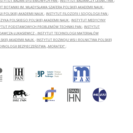
NSTYTUT BADAŃ SYSTEMOWYCH PAN
;
INSTYTUT BADAWCZY LEŚNICTWA
;
UT BOTANIKI IM. WŁADYSŁAWA SZAFERA POLSKIEJ AKADEMII NAUK
;
I POLSKIEJ AKADEMII NAUK
;
INSTYTUT FILOZOFII I SOCJOLOGII PAN
;
ĘZYKA POLSKIEGO POLSKIEJ AKADEMII NAUK
;
INSTYTUT MEDYCYNY
YTUT PODSTAWOWYCH PROBLEMÓW TECHNIKI PAN
;
INSTYTUT
ADAWCZA ŁUKASIEWICZ - INSTYTUT TECHNOLOGII MATERIAŁÓW
KIEJ AKADEMII NAUK
;
INSTYTUT ROZWOJU WSI I ROLNICTWA POLSKIEJ
CHNOLOGII BEZPIECZEŃSTWA „MORATEX”
;