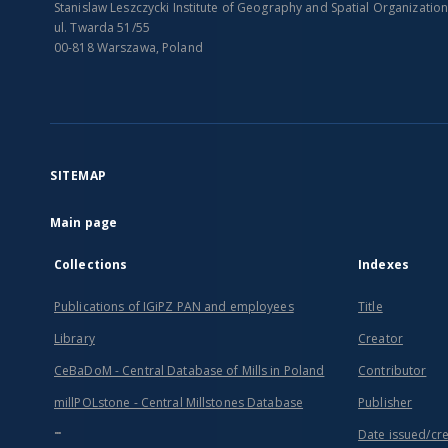
Stanislaw Leszczycki Institute of Geography and Spatial Organizatio
ul. Twarda 51/55
00-818 Warszawa, Poland
SITEMAP
Main page
Collections
Indexes
Publications of IGiPZ PAN and employees
Title
Library
Creator
CeBaDoM - Central Database of Mills in Poland
Contributor
millPOLstone - Central Millstones Database
Publisher
...
Date issued/cr