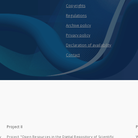
Copyrights
Regulations
Archive policy
Privacy policy
Declaration of availability
Contact
Project II
P
y
Project "Open Resources in the Digital Repository of Scientific
W