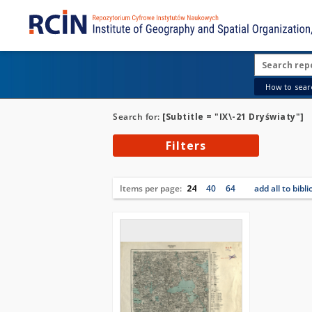
How to searc
Search for:
[Subtitle = "IX\-21 Dryświaty"]
Filters
Items per page:
24
40
64
add all to bibl