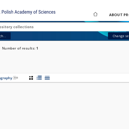
ABOUT PR
h...
Change sea
Number of results:
1
iography