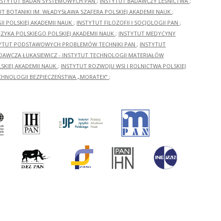
NSTYTUT BADAŃ SYSTEMOWYCH PAN
;
INSTYTUT BADAWCZY LEŚNICTWA
;
UT BOTANIKI IM. WŁADYSŁAWA SZAFERA POLSKIEJ AKADEMII NAUK
;
I POLSKIEJ AKADEMII NAUK
;
INSTYTUT FILOZOFII I SOCJOLOGII PAN
;
ĘZYKA POLSKIEGO POLSKIEJ AKADEMII NAUK
;
INSTYTUT MEDYCYNY
YTUT PODSTAWOWYCH PROBLEMÓW TECHNIKI PAN
;
INSTYTUT
ADAWCZA ŁUKASIEWICZ - INSTYTUT TECHNOLOGII MATERIAŁÓW
KIEJ AKADEMII NAUK
;
INSTYTUT ROZWOJU WSI I ROLNICTWA POLSKIEJ
CHNOLOGII BEZPIECZEŃSTWA „MORATEX”
;