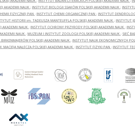
LSKIEJ AKADEMII NAUK
;
INSTYTUT BADAŃ LITERACKICH POLSKIEJ AKADEMII NAUK
;
I
EJ AKADEMII NAUK
;
INSTYTUT BIOLOGII SSAKÓW POLSKIEJ AKADEMII NAUK
;
INSTYT
HEMII FIZYCZNEJ PAN
;
INSTYTUT CHEMII ORGANICZNEJ PAN
;
INSTYTUT DENDROLOGI
STYTUT HISTORII im. TADEUSZA MANTEUFFLA POLSKIEJ AKADEMII NAUK
;
INSTYTUT J
EJ AKADEMII NAUK
;
INSTYTUT OCHRONY PRZYRODY POLSKIEJ AKADEMII NAUK
;
INST
 AKADEMII NAUK
;
MUZEUM I INSTYTUT ZOOLOGII POLSKIEJ AKADEMII NAUK
;
SIEĆ B
RA BIRKENMAJERÓW POLSKIEJ AKADEMII NAUK
;
INSTYTUT NAUK EKONOMICZNYCH POLS
M. MACIEJA NAŁĘCZA POLSKIEJ AKADEMII NAUK
;
INSTYTUT FIZYKI PAN
;
INSTYTUT TE