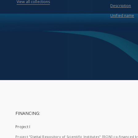
View all collections
Description
Unified name
FINANCING:
Project I
Project "Digital Repository of Scientific Institutes" [RCIN] co-financed b