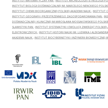
INSTYTUT MATEMATYCZNY PAN
;
INSTYTUT ARCHEOLOGII I ETNOLOGII PO
INSTYTUT BIOLOGII DOŚWIADCZALNEJ IM. MARCELEGO NENCKIEGO POLSKI
INSTYTUT CHEMII BIOORGANICZNEJ POLSKIEJ AKADEMII NAUK
;
INSTYTUT C
INSTYTUT GEOGRAFII I PRZESTRZENNEGO ZAGOSPODAROWANIA PAN
;
IN
DOŚWIADCZALNEJ I KLINICZNEJ IM.MIROSŁAWA MOSSAKOWSKIEGO POLSKI
SLAWISTYKI PAN
;
INSTYTUT SYSTEMATYKI I EWOLUCJI ZWIERZĄT POLSKIEJ
ELEKTRONICZNYCH
;
INSTYTUT HISTORII NAUKI IM. LUDWIKA I ALEKSAND
AKADEMII NAUK
;
INSTYTUT BIOCYBERNETYKI I INŻYNIERII BIOMEDYCZNEJ I