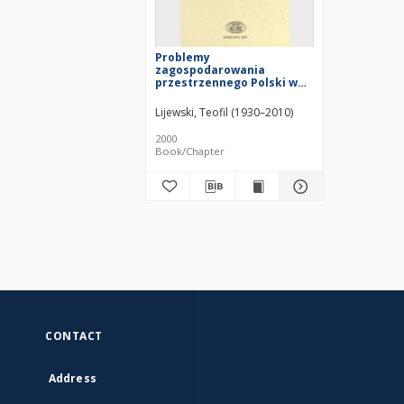
Problemy
zagospodarowania
przestrzennego Polski w
świetle przebudowy
infrastruktury
Lijewski, Teofil (1930–2010)
komunikacyjnej
2000
Book/Chapter
CONTACT
Address