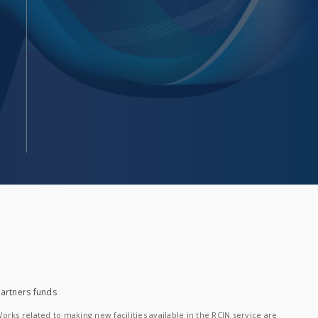
artners funds
orks related to making new facilities available in the RCIN service are