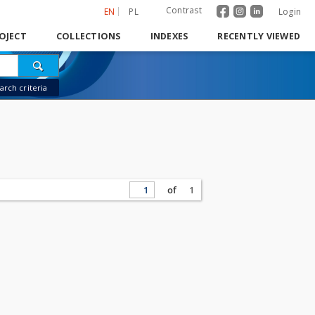
Contrast
EN
PL
Login
OJECT
COLLECTIONS
INDEXES
RECENTLY VIEWED
rch criteria
of
1