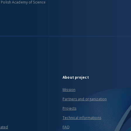
n Polish Academy of Science
About project
Mission
Partners and organization
Projects
Technical informations
eated
FAQ