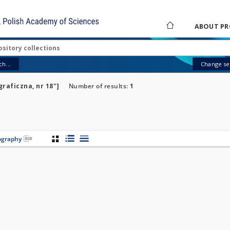
ABOUT PR
h...
Change sea
raficzna, nr 18"]
Number of results:
1
iography