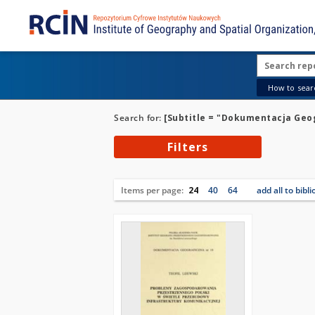
How to searc
Search for:
[Subtitle = "Dokumentacja Geog
Filters
Items per page:
24
40
64
add all to bibl