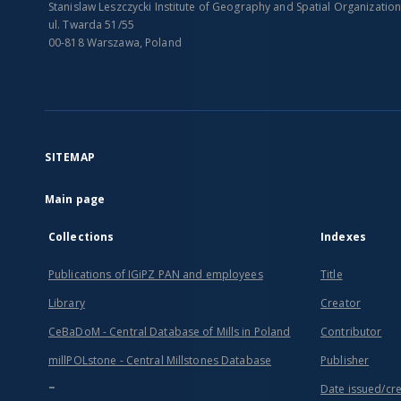
Stanislaw Leszczycki Institute of Geography and Spatial Organizatio
ul. Twarda 51/55
00-818 Warszawa, Poland
SITEMAP
Main page
Collections
Indexes
Publications of IGiPZ PAN and employees
Title
Library
Creator
CeBaDoM - Central Database of Mills in Poland
Contributor
millPOLstone - Central Millstones Database
Publisher
...
Date issued/cr