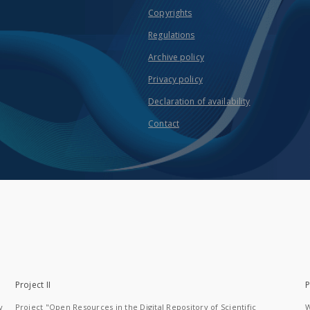
Copyrights
Regulations
Archive policy
Privacy policy
Declaration of availability
Contact
Project II
P
y
Project "Open Resources in the Digital Repository of Scientific
W