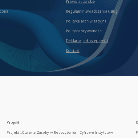
Prawo autorskie
icona
Regulamin świadczenia usług
Polityka archiwizacyjna
Polityka prywatności
Deklaracja dostępności
Kontakt
Projekt II
Ś
Projekt „Otwarte Zasoby w Repozytorium Cyfrowe Instytutów
P