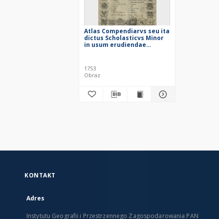
Atlas Compendiarvs seu ita
dictus Scholasticvs Minor
in usum erudiendae
juventutis adornatus
[karta tytułowa]
1753
Obraz
KONTAKT
Adres
Instytutu Geografii i Przestrzennego Zagospodarowania PAN