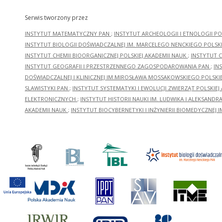
Serwis tworzony przez
INSTYTUT MATEMATYCZNY PAN
;
INSTYTUT ARCHEOLOGII I ETNOLOGII PO
INSTYTUT BIOLOGII DOŚWIADCZALNEJ IM. MARCELEGO NENCKIEGO POLSKI
INSTYTUT CHEMII BIOORGANICZNEJ POLSKIEJ AKADEMII NAUK
;
INSTYTUT C
INSTYTUT GEOGRAFII I PRZESTRZENNEGO ZAGOSPODAROWANIA PAN
;
IN
DOŚWIADCZALNEJ I KLINICZNEJ IM.MIROSŁAWA MOSSAKOWSKIEGO POLSKI
SLAWISTYKI PAN
;
INSTYTUT SYSTEMATYKI I EWOLUCJI ZWIERZĄT POLSKIEJ
ELEKTRONICZNYCH
;
INSTYTUT HISTORII NAUKI IM. LUDWIKA I ALEKSAND
AKADEMII NAUK
;
INSTYTUT BIOCYBERNETYKI I INŻYNIERII BIOMEDYCZNEJ I