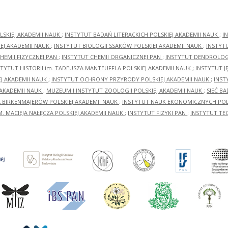
LSKIEJ AKADEMII NAUK
;
INSTYTUT BADAŃ LITERACKICH POLSKIEJ AKADEMII NAUK
;
I
EJ AKADEMII NAUK
;
INSTYTUT BIOLOGII SSAKÓW POLSKIEJ AKADEMII NAUK
;
INSTYT
HEMII FIZYCZNEJ PAN
;
INSTYTUT CHEMII ORGANICZNEJ PAN
;
INSTYTUT DENDROLOGI
STYTUT HISTORII im. TADEUSZA MANTEUFFLA POLSKIEJ AKADEMII NAUK
;
INSTYTUT J
EJ AKADEMII NAUK
;
INSTYTUT OCHRONY PRZYRODY POLSKIEJ AKADEMII NAUK
;
INST
 AKADEMII NAUK
;
MUZEUM I INSTYTUT ZOOLOGII POLSKIEJ AKADEMII NAUK
;
SIEĆ B
RA BIRKENMAJERÓW POLSKIEJ AKADEMII NAUK
;
INSTYTUT NAUK EKONOMICZNYCH POLS
M. MACIEJA NAŁĘCZA POLSKIEJ AKADEMII NAUK
;
INSTYTUT FIZYKI PAN
;
INSTYTUT TE