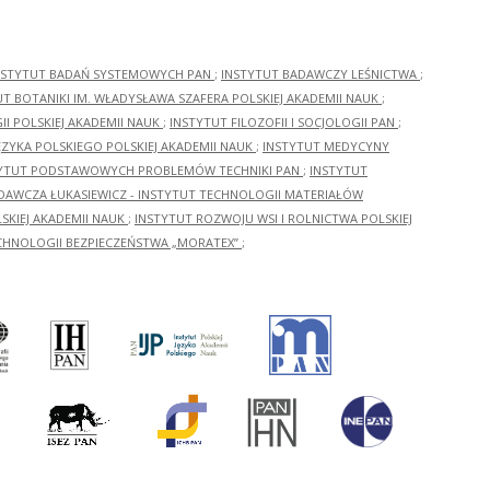
NSTYTUT BADAŃ SYSTEMOWYCH PAN
;
INSTYTUT BADAWCZY LEŚNICTWA
;
UT BOTANIKI IM. WŁADYSŁAWA SZAFERA POLSKIEJ AKADEMII NAUK
;
I POLSKIEJ AKADEMII NAUK
;
INSTYTUT FILOZOFII I SOCJOLOGII PAN
;
ĘZYKA POLSKIEGO POLSKIEJ AKADEMII NAUK
;
INSTYTUT MEDYCYNY
YTUT PODSTAWOWYCH PROBLEMÓW TECHNIKI PAN
;
INSTYTUT
ADAWCZA ŁUKASIEWICZ - INSTYTUT TECHNOLOGII MATERIAŁÓW
KIEJ AKADEMII NAUK
;
INSTYTUT ROZWOJU WSI I ROLNICTWA POLSKIEJ
CHNOLOGII BEZPIECZEŃSTWA „MORATEX”
;