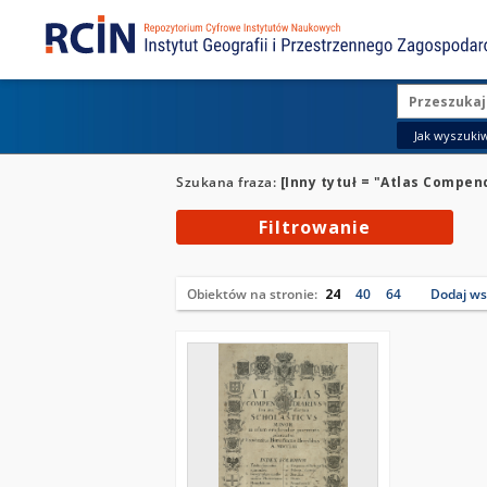
Jak wyszukiw
Szukana fraza:
[Inny tytuł = "Atlas Compen
Filtrowanie
Obiektów na stronie:
24
40
64
Dodaj wsz