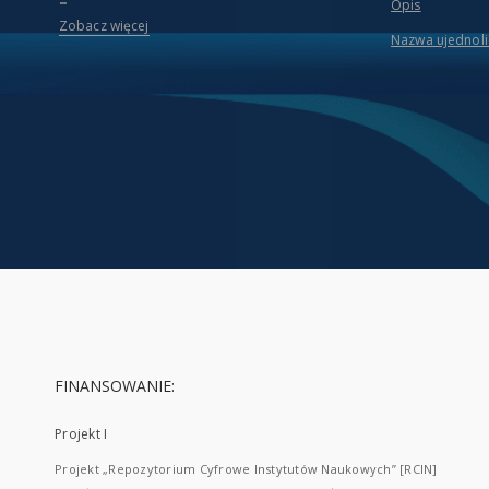
Opis
Zobacz więcej
Nazwa ujednol
FINANSOWANIE:
Projekt I
Projekt „Repozytorium Cyfrowe Instytutów Naukowych” [RCIN]