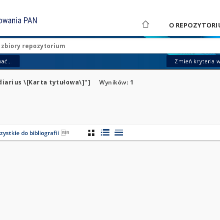
O REPOZYTORI
ać...
Zmień kryteria 
diarius \[Karta tytułowa\]"]
Wyników:
1
ystkie do bibliografii