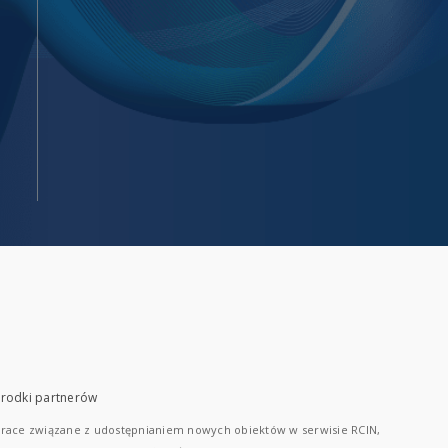
rodki partnerów
race związane z udostępnianiem nowych obiektów w serwisie RCIN,