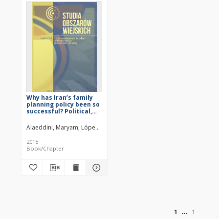
Why has Iran’s family
planning policy been so
successful? Political,
demographic, socio-
economic and cultural-
Alaeddini, Maryam
López-Carr, David
geographical
underpinnings of a
2015
dramatic fertility
Book/Chapter
transition
of
1
1