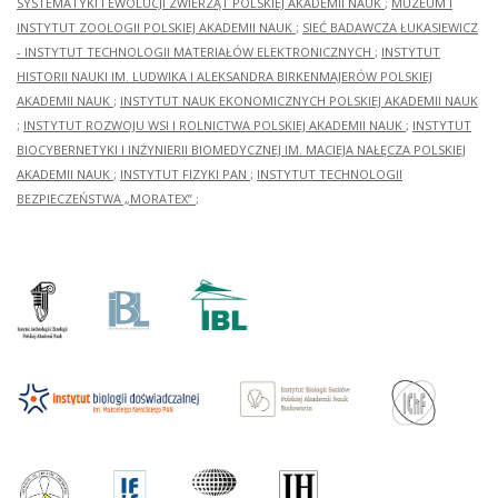
SYSTEMATYKI I EWOLUCJI ZWIERZĄT POLSKIEJ AKADEMII NAUK
;
MUZEUM I
INSTYTUT ZOOLOGII POLSKIEJ AKADEMII NAUK
;
SIEĆ BADAWCZA ŁUKASIEWICZ
- INSTYTUT TECHNOLOGII MATERIAŁÓW ELEKTRONICZNYCH
;
INSTYTUT
HISTORII NAUKI IM. LUDWIKA I ALEKSANDRA BIRKENMAJERÓW POLSKIEJ
AKADEMII NAUK
;
INSTYTUT NAUK EKONOMICZNYCH POLSKIEJ AKADEMII NAUK
;
INSTYTUT ROZWOJU WSI I ROLNICTWA POLSKIEJ AKADEMII NAUK
;
INSTYTUT
BIOCYBERNETYKI I INŻYNIERII BIOMEDYCZNEJ IM. MACIEJA NAŁĘCZA POLSKIEJ
AKADEMII NAUK
;
INSTYTUT FIZYKI PAN
;
INSTYTUT TECHNOLOGII
BEZPIECZEŃSTWA „MORATEX”
;