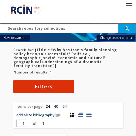
How to search...
Change search criteria
Search for:
[Title = "Why has Iran’s family planning
policy been so successful\? Political,
demographic, socio\-economic and cultural\-
geographical underpinnings of a dramatic
fertility transition"]
Number of results:
1
Filters
Items per page:
24
40
64
add all to bibliography
of
1