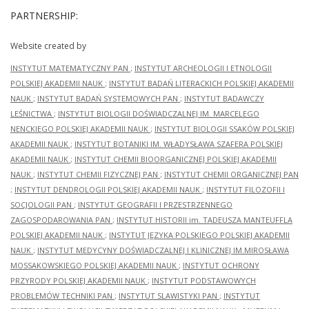
PARTNERSHIP:
Website created by
INSTYTUT MATEMATYCZNY PAN
;
INSTYTUT ARCHEOLOGII I ETNOLOGII
POLSKIEJ AKADEMII NAUK
;
INSTYTUT BADAŃ LITERACKICH POLSKIEJ AKADEMII
NAUK
;
INSTYTUT BADAŃ SYSTEMOWYCH PAN
;
INSTYTUT BADAWCZY
LEŚNICTWA
;
INSTYTUT BIOLOGII DOŚWIADCZALNEJ IM. MARCELEGO
NENCKIEGO POLSKIEJ AKADEMII NAUK
;
INSTYTUT BIOLOGII SSAKÓW POLSKIEJ
AKADEMII NAUK
;
INSTYTUT BOTANIKI IM. WŁADYSŁAWA SZAFERA POLSKIEJ
AKADEMII NAUK
;
INSTYTUT CHEMII BIOORGANICZNEJ POLSKIEJ AKADEMII
NAUK
;
INSTYTUT CHEMII FIZYCZNEJ PAN
;
INSTYTUT CHEMII ORGANICZNEJ PAN
;
INSTYTUT DENDROLOGII POLSKIEJ AKADEMII NAUK
;
INSTYTUT FILOZOFII I
SOCJOLOGII PAN
;
INSTYTUT GEOGRAFII I PRZESTRZENNEGO
ZAGOSPODAROWANIA PAN
;
INSTYTUT HISTORII im. TADEUSZA MANTEUFFLA
POLSKIEJ AKADEMII NAUK
;
INSTYTUT JĘZYKA POLSKIEGO POLSKIEJ AKADEMII
NAUK
;
INSTYTUT MEDYCYNY DOŚWIADCZALNEJ I KLINICZNEJ IM.MIROSŁAWA
MOSSAKOWSKIEGO POLSKIEJ AKADEMII NAUK
;
INSTYTUT OCHRONY
PRZYRODY POLSKIEJ AKADEMII NAUK
;
INSTYTUT PODSTAWOWYCH
PROBLEMÓW TECHNIKI PAN
;
INSTYTUT SLAWISTYKI PAN
;
INSTYTUT