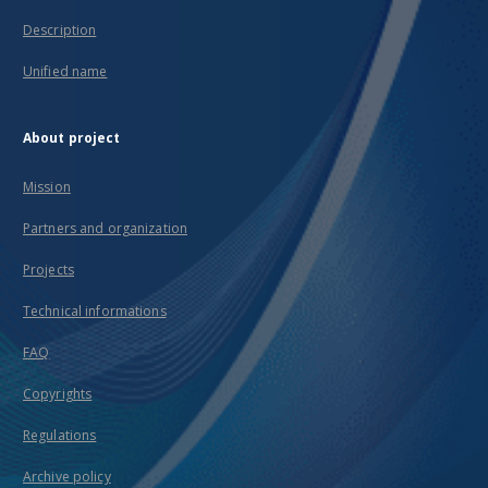
Description
Unified name
About project
Mission
Partners and organization
Projects
Technical informations
FAQ
Copyrights
Regulations
Archive policy