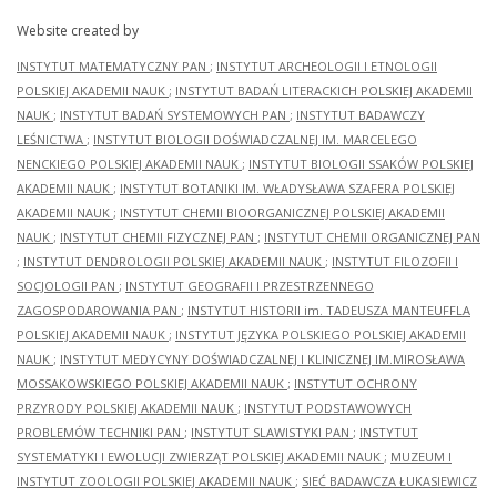
Website created by
INSTYTUT MATEMATYCZNY PAN
;
INSTYTUT ARCHEOLOGII I ETNOLOGII
POLSKIEJ AKADEMII NAUK
;
INSTYTUT BADAŃ LITERACKICH POLSKIEJ AKADEMII
NAUK
;
INSTYTUT BADAŃ SYSTEMOWYCH PAN
;
INSTYTUT BADAWCZY
LEŚNICTWA
;
INSTYTUT BIOLOGII DOŚWIADCZALNEJ IM. MARCELEGO
NENCKIEGO POLSKIEJ AKADEMII NAUK
;
INSTYTUT BIOLOGII SSAKÓW POLSKIEJ
AKADEMII NAUK
;
INSTYTUT BOTANIKI IM. WŁADYSŁAWA SZAFERA POLSKIEJ
AKADEMII NAUK
;
INSTYTUT CHEMII BIOORGANICZNEJ POLSKIEJ AKADEMII
NAUK
;
INSTYTUT CHEMII FIZYCZNEJ PAN
;
INSTYTUT CHEMII ORGANICZNEJ PAN
;
INSTYTUT DENDROLOGII POLSKIEJ AKADEMII NAUK
;
INSTYTUT FILOZOFII I
SOCJOLOGII PAN
;
INSTYTUT GEOGRAFII I PRZESTRZENNEGO
ZAGOSPODAROWANIA PAN
;
INSTYTUT HISTORII im. TADEUSZA MANTEUFFLA
POLSKIEJ AKADEMII NAUK
;
INSTYTUT JĘZYKA POLSKIEGO POLSKIEJ AKADEMII
NAUK
;
INSTYTUT MEDYCYNY DOŚWIADCZALNEJ I KLINICZNEJ IM.MIROSŁAWA
MOSSAKOWSKIEGO POLSKIEJ AKADEMII NAUK
;
INSTYTUT OCHRONY
PRZYRODY POLSKIEJ AKADEMII NAUK
;
INSTYTUT PODSTAWOWYCH
PROBLEMÓW TECHNIKI PAN
;
INSTYTUT SLAWISTYKI PAN
;
INSTYTUT
SYSTEMATYKI I EWOLUCJI ZWIERZĄT POLSKIEJ AKADEMII NAUK
;
MUZEUM I
INSTYTUT ZOOLOGII POLSKIEJ AKADEMII NAUK
;
SIEĆ BADAWCZA ŁUKASIEWICZ