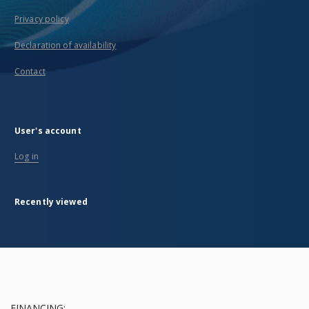
Privacy policy
Declaration of availability
Contact
User's account
Log in
Recently viewed
FINANCING: