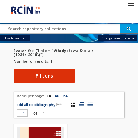
How to search...
Change search criteria
Search for:
[Title = "Władysława Stola \
(1931\-2018\)"]
Number of results:
1
Filters
Items per page:
24
40
64
add all to bibliography
of
1