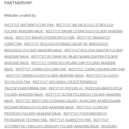
PARTNERSHIP:
Website created by
INSTYTUT MATEMATYCZNY PAN
;
INSTYTUT ARCHEOLOGII I ETNOLOGII
POLSKIEJ AKADEMII NAUK
;
INSTYTUT BADAŃ LITERACKICH POLSKIEJ AKADEMII
NAUK
;
INSTYTUT BADAŃ SYSTEMOWYCH PAN
;
INSTYTUT BADAWCZY
LEŚNICTWA
;
INSTYTUT BIOLOGII DOŚWIADCZALNEJ IM. MARCELEGO
NENCKIEGO POLSKIEJ AKADEMII NAUK
;
INSTYTUT BIOLOGII SSAKÓW POLSKIEJ
AKADEMII NAUK
;
INSTYTUT BOTANIKI IM. WŁADYSŁAWA SZAFERA POLSKIEJ
AKADEMII NAUK
;
INSTYTUT CHEMII BIOORGANICZNEJ POLSKIEJ AKADEMII
NAUK
;
INSTYTUT CHEMII FIZYCZNEJ PAN
;
INSTYTUT CHEMII ORGANICZNEJ PAN
;
INSTYTUT DENDROLOGII POLSKIEJ AKADEMII NAUK
;
INSTYTUT FILOZOFII I
SOCJOLOGII PAN
;
INSTYTUT GEOGRAFII I PRZESTRZENNEGO
ZAGOSPODAROWANIA PAN
;
INSTYTUT HISTORII im. TADEUSZA MANTEUFFLA
POLSKIEJ AKADEMII NAUK
;
INSTYTUT JĘZYKA POLSKIEGO POLSKIEJ AKADEMII
NAUK
;
INSTYTUT MEDYCYNY DOŚWIADCZALNEJ I KLINICZNEJ IM.MIROSŁAWA
MOSSAKOWSKIEGO POLSKIEJ AKADEMII NAUK
;
INSTYTUT OCHRONY
PRZYRODY POLSKIEJ AKADEMII NAUK
;
INSTYTUT PODSTAWOWYCH
PROBLEMÓW TECHNIKI PAN
;
INSTYTUT SLAWISTYKI PAN
;
INSTYTUT
SYSTEMATYKI I EWOLUCJI ZWIERZĄT POLSKIEJ AKADEMII NAUK
;
MUZEUM I