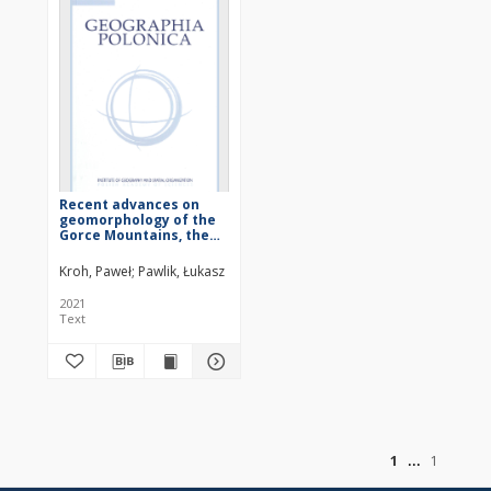
Recent advances on
geomorphology of the
Gorce Mountains, the
Outer Western
Carpathians – state-of-
Kroh, Paweł
Pawlik, Łukasz
the-art and future
perspectives
2021
Text
of
1
1