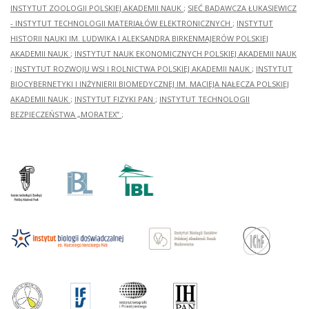
INSTYTUT ZOOLOGII POLSKIEJ AKADEMII NAUK
;
SIEĆ BADAWCZA ŁUKASIEWICZ
- INSTYTUT TECHNOLOGII MATERIAŁÓW ELEKTRONICZNYCH
;
INSTYTUT
HISTORII NAUKI IM. LUDWIKA I ALEKSANDRA BIRKENMAJERÓW POLSKIEJ
AKADEMII NAUK
;
INSTYTUT NAUK EKONOMICZNYCH POLSKIEJ AKADEMII NAUK
;
INSTYTUT ROZWOJU WSI I ROLNICTWA POLSKIEJ AKADEMII NAUK
;
INSTYTUT
BIOCYBERNETYKI I INŻYNIERII BIOMEDYCZNEJ IM. MACIEJA NAŁĘCZA POLSKIEJ
AKADEMII NAUK
;
INSTYTUT FIZYKI PAN
;
INSTYTUT TECHNOLOGII
BEZPIECZEŃSTWA „MORATEX”
;