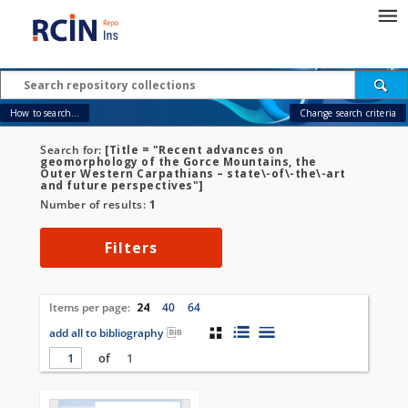
How to search...
Change search criteria
Search for:
[Title = "Recent advances on
geomorphology of the Gorce Mountains, the
Outer Western Carpathians – state\-of\-the\-art
and future perspectives"]
Number of results:
1
Filters
Items per page:
24
40
64
add all to bibliography
of
1