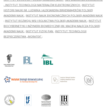
- INSTYTUT TECHNOLOGII MATERIAŁÓW ELEKTRONICZNYCH
;
INSTYTUT
HISTORII NAUKI IM. LUDWIKA I ALEKSANDRA BIRKENMAJERÓW POLSKIEJ
AKADEMII NAUK
;
INSTYTUT NAUK EKONOMICZNYCH POLSKIEJ AKADEMII NAUK
;
INSTYTUT ROZWOJU WSI I ROLNICTWA POLSKIEJ AKADEMII NAUK
;
INSTYTUT
BIOCYBERNETYKI I INŻYNIERII BIOMEDYCZNEJ IM. MACIEJA NAŁĘCZA POLSKIEJ
AKADEMII NAUK
;
INSTYTUT FIZYKI PAN
;
INSTYTUT TECHNOLOGII
BEZPIECZEŃSTWA „MORATEX”
;