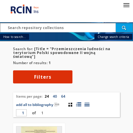
How to search...
Change search criteria
Search for:
[Title = "Przemieszczenia ludności na
terytorium Polski spowodowane II wojną
światową"]
Number of results:
1
Filters
Items per page:
24
40
64
add all to bibliography
of
1