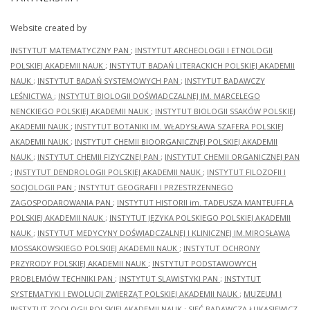
Website created by
INSTYTUT MATEMATYCZNY PAN
;
INSTYTUT ARCHEOLOGII I ETNOLOGII
POLSKIEJ AKADEMII NAUK
;
INSTYTUT BADAŃ LITERACKICH POLSKIEJ AKADEMII
NAUK
;
INSTYTUT BADAŃ SYSTEMOWYCH PAN
;
INSTYTUT BADAWCZY
LEŚNICTWA
;
INSTYTUT BIOLOGII DOŚWIADCZALNEJ IM. MARCELEGO
NENCKIEGO POLSKIEJ AKADEMII NAUK
;
INSTYTUT BIOLOGII SSAKÓW POLSKIEJ
AKADEMII NAUK
;
INSTYTUT BOTANIKI IM. WŁADYSŁAWA SZAFERA POLSKIEJ
AKADEMII NAUK
;
INSTYTUT CHEMII BIOORGANICZNEJ POLSKIEJ AKADEMII
NAUK
;
INSTYTUT CHEMII FIZYCZNEJ PAN
;
INSTYTUT CHEMII ORGANICZNEJ PAN
;
INSTYTUT DENDROLOGII POLSKIEJ AKADEMII NAUK
;
INSTYTUT FILOZOFII I
SOCJOLOGII PAN
;
INSTYTUT GEOGRAFII I PRZESTRZENNEGO
ZAGOSPODAROWANIA PAN
;
INSTYTUT HISTORII im. TADEUSZA MANTEUFFLA
POLSKIEJ AKADEMII NAUK
;
INSTYTUT JĘZYKA POLSKIEGO POLSKIEJ AKADEMII
NAUK
;
INSTYTUT MEDYCYNY DOŚWIADCZALNEJ I KLINICZNEJ IM.MIROSŁAWA
MOSSAKOWSKIEGO POLSKIEJ AKADEMII NAUK
;
INSTYTUT OCHRONY
PRZYRODY POLSKIEJ AKADEMII NAUK
;
INSTYTUT PODSTAWOWYCH
PROBLEMÓW TECHNIKI PAN
;
INSTYTUT SLAWISTYKI PAN
;
INSTYTUT
SYSTEMATYKI I EWOLUCJI ZWIERZĄT POLSKIEJ AKADEMII NAUK
;
MUZEUM I
INSTYTUT ZOOLOGII POLSKIEJ AKADEMII NAUK
;
SIEĆ BADAWCZA ŁUKASIEWICZ