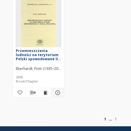
Przemieszczenia
ludności na terytorium
Polski spowodowane II
wojną światową
Eberhardt, Piotr (1935–2020)
2000
Book/Chapter
of
1
1