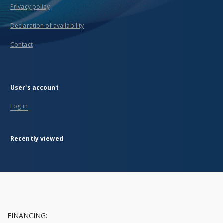
Privacy policy
Declaration of availability
Contact
User's account
Log in
Recently viewed
FINANCING: