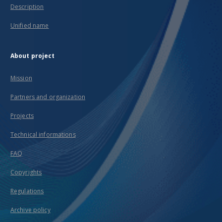
Description
Unified name
About project
Mission
Partners and organization
Projects
Technical informations
FAQ
Copyrights
Regulations
Archive policy