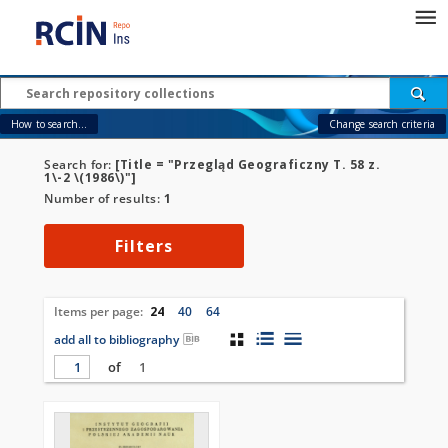
How to search...
Change search criteria
Search for:
[Title = "Przegląd Geograficzny T. 58 z.
1\-2 \(1986\)"]
Number of results:
1
Filters
Items per page:
24
40
64
add all to bibliography
of
1