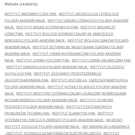
Website created by
INSTYTUT MATEMATYCZNY PAN
;
INSTYTUT ARCHEOLOGII I ETNOLOGII
POLSKIEJ AKADEMII NAUK
;
INSTYTUT BADAŃ LITERACKICH POLSKIEJ AKADEMII
NAUK
;
INSTYTUT BADAŃ SYSTEMOWYCH PAN
;
INSTYTUT BADAWCZY
LEŚNICTWA
;
INSTYTUT BIOLOGII DOŚWIADCZALNEJ IM. MARCELEGO
NENCKIEGO POLSKIEJ AKADEMII NAUK
;
INSTYTUT BIOLOGII SSAKÓW POLSKIEJ
AKADEMII NAUK
;
INSTYTUT BOTANIKI IM. WŁADYSŁAWA SZAFERA POLSKIEJ
AKADEMII NAUK
;
INSTYTUT CHEMII BIOORGANICZNEJ POLSKIEJ AKADEMII
NAUK
;
INSTYTUT CHEMII FIZYCZNEJ PAN
;
INSTYTUT CHEMII ORGANICZNEJ PAN
;
INSTYTUT DENDROLOGII POLSKIEJ AKADEMII NAUK
;
INSTYTUT FILOZOFII I
SOCJOLOGII PAN
;
INSTYTUT GEOGRAFII I PRZESTRZENNEGO
ZAGOSPODAROWANIA PAN
;
INSTYTUT HISTORII im. TADEUSZA MANTEUFFLA
POLSKIEJ AKADEMII NAUK
;
INSTYTUT JĘZYKA POLSKIEGO POLSKIEJ AKADEMII
NAUK
;
INSTYTUT MEDYCYNY DOŚWIADCZALNEJ I KLINICZNEJ IM.MIROSŁAWA
MOSSAKOWSKIEGO POLSKIEJ AKADEMII NAUK
;
INSTYTUT OCHRONY
PRZYRODY POLSKIEJ AKADEMII NAUK
;
INSTYTUT PODSTAWOWYCH
PROBLEMÓW TECHNIKI PAN
;
INSTYTUT SLAWISTYKI PAN
;
INSTYTUT
SYSTEMATYKI I EWOLUCJI ZWIERZĄT POLSKIEJ AKADEMII NAUK
;
MUZEUM I
INSTYTUT ZOOLOGII POLSKIEJ AKADEMII NAUK
;
SIEĆ BADAWCZA ŁUKASIEWICZ
- INSTYTUT TECHNOLOGII MATERIAŁÓW ELEKTRONICZNYCH
;
INSTYTUT