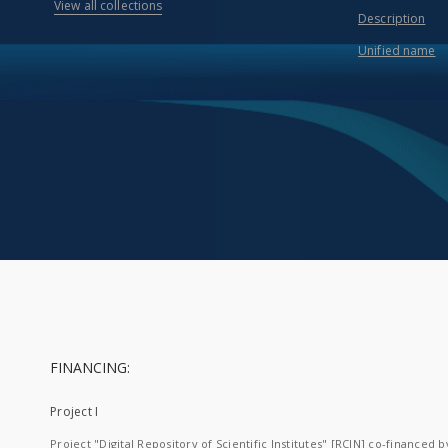
View all collections
Description
Unified name
FINANCING:
Project I
Project "Digital Repository of Scientific Institutes" [RCIN] co-financed b