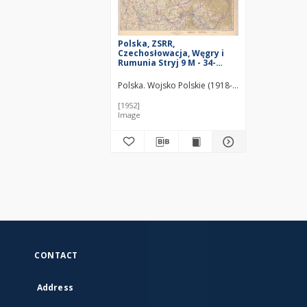
Polska, ZSRR,
Czechosłowacja, Węgry i
Rumunia Stryj 9 M - 34-
XXIX, XXX, XXXV, XXXVI
Polska. Wojsko Polskie (1918-1939). Sztab Gener
[1952]
Image
CONTACT
Address