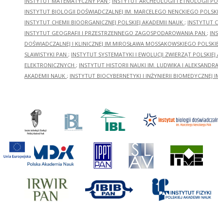
INSTYTUT MATEMATYCZNY PAN
;
INSTYTUT ARCHEOLOGII I ETNOLOGII PO
INSTYTUT BIOLOGII DOŚWIADCZALNEJ IM. MARCELEGO NENCKIEGO POLSKI
INSTYTUT CHEMII BIOORGANICZNEJ POLSKIEJ AKADEMII NAUK
;
INSTYTUT C
INSTYTUT GEOGRAFII I PRZESTRZENNEGO ZAGOSPODAROWANIA PAN
;
IN
DOŚWIADCZALNEJ I KLINICZNEJ IM.MIROSŁAWA MOSSAKOWSKIEGO POLSKI
SLAWISTYKI PAN
;
INSTYTUT SYSTEMATYKI I EWOLUCJI ZWIERZĄT POLSKIEJ
ELEKTRONICZNYCH
;
INSTYTUT HISTORII NAUKI IM. LUDWIKA I ALEKSAND
AKADEMII NAUK
;
INSTYTUT BIOCYBERNETYKI I INŻYNIERII BIOMEDYCZNEJ I