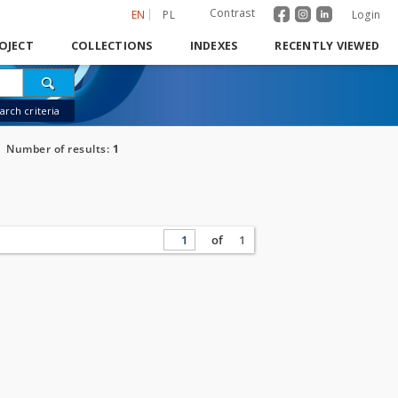
Contrast
EN
PL
Login
OJECT
COLLECTIONS
INDEXES
RECENTLY VIEWED
rch criteria
Number of results:
1
of
1