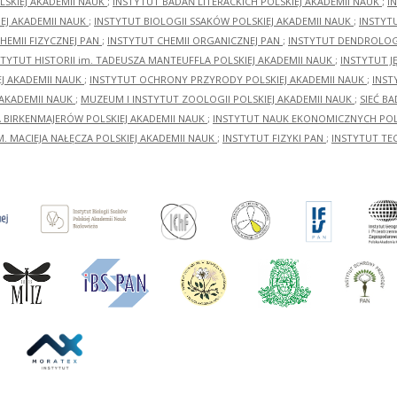
LSKIEJ AKADEMII NAUK
;
INSTYTUT BADAŃ LITERACKICH POLSKIEJ AKADEMII NAUK
;
I
EJ AKADEMII NAUK
;
INSTYTUT BIOLOGII SSAKÓW POLSKIEJ AKADEMII NAUK
;
INSTYT
HEMII FIZYCZNEJ PAN
;
INSTYTUT CHEMII ORGANICZNEJ PAN
;
INSTYTUT DENDROLOGI
STYTUT HISTORII im. TADEUSZA MANTEUFFLA POLSKIEJ AKADEMII NAUK
;
INSTYTUT J
EJ AKADEMII NAUK
;
INSTYTUT OCHRONY PRZYRODY POLSKIEJ AKADEMII NAUK
;
INST
 AKADEMII NAUK
;
MUZEUM I INSTYTUT ZOOLOGII POLSKIEJ AKADEMII NAUK
;
SIEĆ B
RA BIRKENMAJERÓW POLSKIEJ AKADEMII NAUK
;
INSTYTUT NAUK EKONOMICZNYCH POLS
M. MACIEJA NAŁĘCZA POLSKIEJ AKADEMII NAUK
;
INSTYTUT FIZYKI PAN
;
INSTYTUT TE