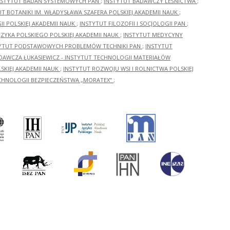
NSTYTUT BADAŃ SYSTEMOWYCH PAN
;
INSTYTUT BADAWCZY LEŚNICTWA
;
UT BOTANIKI IM. WŁADYSŁAWA SZAFERA POLSKIEJ AKADEMII NAUK
;
I POLSKIEJ AKADEMII NAUK
;
INSTYTUT FILOZOFII I SOCJOLOGII PAN
;
ĘZYKA POLSKIEGO POLSKIEJ AKADEMII NAUK
;
INSTYTUT MEDYCYNY
YTUT PODSTAWOWYCH PROBLEMÓW TECHNIKI PAN
;
INSTYTUT
ADAWCZA ŁUKASIEWICZ - INSTYTUT TECHNOLOGII MATERIAŁÓW
KIEJ AKADEMII NAUK
;
INSTYTUT ROZWOJU WSI I ROLNICTWA POLSKIEJ
CHNOLOGII BEZPIECZEŃSTWA „MORATEX”
;