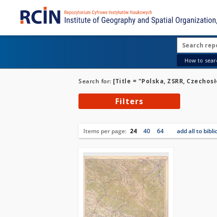
How to searc
Search for:
[Title = "Polska, ZSRR, Czechosł
Filters
Items per page:
24
40
64
add all to bibl