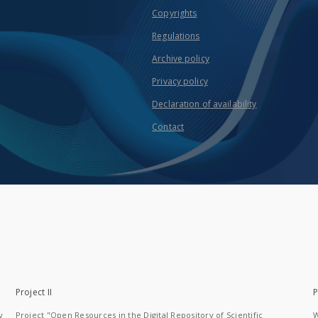
Copyrights
Regulations
Archive policy
Privacy policy
Declaration of availability
Contact
Project II
P
y
Project "Open Resources in the Digital Repository of Scientific
W