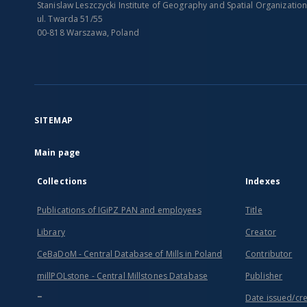
Stanislaw Leszczycki Institute of Geography and Spatial Organizatio
ul. Twarda 51/55
00-818 Warszawa, Poland
SITEMAP
Main page
Collections
Indexes
Publications of IGiPZ PAN and employees
Title
Library
Creator
CeBaDoM - Central Database of Mills in Poland
Contributor
millPOLstone - Central Millstones Database
Publisher
...
Date issued/cr