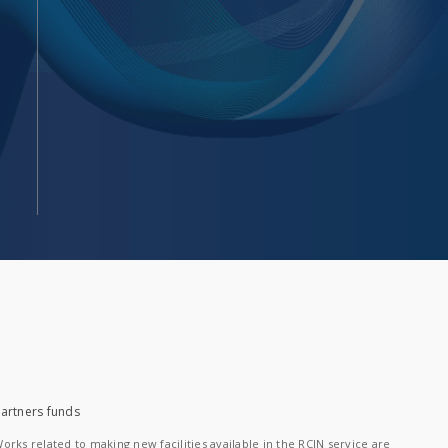
artners funds
orks related to making new facilities available in the RCIN service are