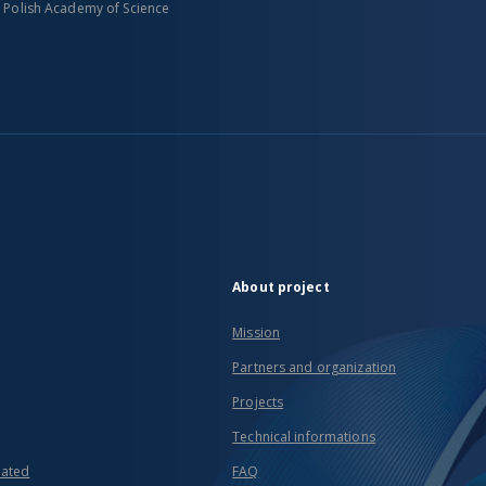
n Polish Academy of Science
About project
Mission
Partners and organization
Projects
Technical informations
eated
FAQ