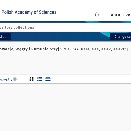
ABOUT PR
h...
Change sea
owacja, Węgry i Rumunia Stryj 9 M \- 34\- XXIX, XXX, XXXV, XXXVI"]
iography