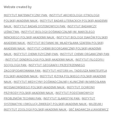
Website created by
INSTYTUT MATEMATYCZNY PAN
;
INSTYTUT ARCHEOLOGII I ETNOLOGII
POLSKIEJ AKADEMII NAUK
;
INSTYTUT BADAŃ LITERACKICH POLSKIEJ AKADEMII
NAUK
;
INSTYTUT BADAŃ SYSTEMOWYCH PAN
;
INSTYTUT BADAWCZY
LEŚNICTWA
;
INSTYTUT BIOLOGII DOŚWIADCZALNEJ IM. MARCELEGO
NENCKIEGO POLSKIEJ AKADEMII NAUK
;
INSTYTUT BIOLOGII SSAKÓW POLSKIEJ
AKADEMII NAUK
;
INSTYTUT BOTANIKI IM. WŁADYSŁAWA SZAFERA POLSKIEJ
AKADEMII NAUK
;
INSTYTUT CHEMII BIOORGANICZNEJ POLSKIEJ AKADEMII
NAUK
;
INSTYTUT CHEMII FIZYCZNEJ PAN
;
INSTYTUT CHEMII ORGANICZNEJ PAN
;
INSTYTUT DENDROLOGII POLSKIEJ AKADEMII NAUK
;
INSTYTUT FILOZOFII I
SOCJOLOGII PAN
;
INSTYTUT GEOGRAFII I PRZESTRZENNEGO
ZAGOSPODAROWANIA PAN
;
INSTYTUT HISTORII im. TADEUSZA MANTEUFFLA
POLSKIEJ AKADEMII NAUK
;
INSTYTUT JĘZYKA POLSKIEGO POLSKIEJ AKADEMII
NAUK
;
INSTYTUT MEDYCYNY DOŚWIADCZALNEJ I KLINICZNEJ IM.MIROSŁAWA
MOSSAKOWSKIEGO POLSKIEJ AKADEMII NAUK
;
INSTYTUT OCHRONY
PRZYRODY POLSKIEJ AKADEMII NAUK
;
INSTYTUT PODSTAWOWYCH
PROBLEMÓW TECHNIKI PAN
;
INSTYTUT SLAWISTYKI PAN
;
INSTYTUT
SYSTEMATYKI I EWOLUCJI ZWIERZĄT POLSKIEJ AKADEMII NAUK
;
MUZEUM I
INSTYTUT ZOOLOGII POLSKIEJ AKADEMII NAUK
;
SIEĆ BADAWCZA ŁUKASIEWICZ