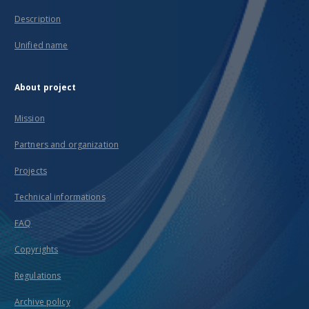
Description
Unified name
About project
Mission
Partners and organization
Projects
Technical informations
FAQ
Copyrights
Regulations
Archive policy