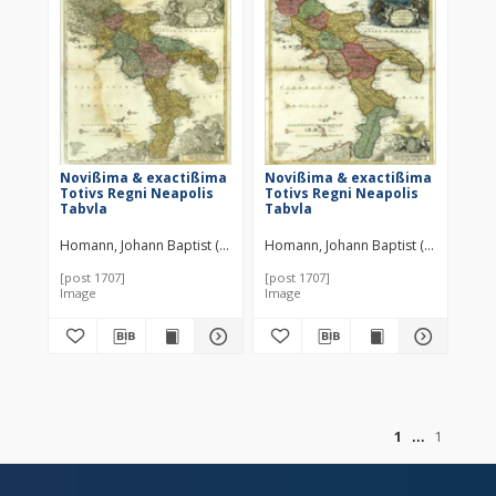
Novißima & exactißima
Novißima & exactißima
Totivs Regni Neapolis
Totivs Regni Neapolis
Tabvla
Tabvla
Homann, Johann Baptist (1664–1724)
Homann, Johann Baptist (1664–1724)
[post 1707]
[post 1707]
Image
Image
of
1
1