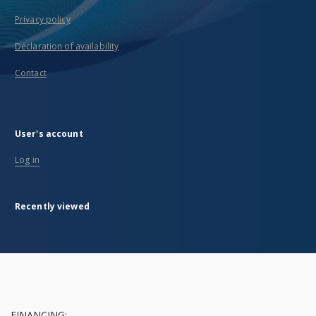
Privacy policy
Declaration of availability
Contact
User's account
Log in
Recently viewed
FINANCING: