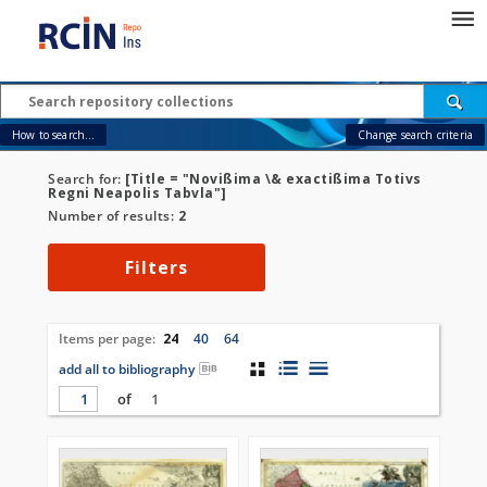
How to search...
Change search criteria
Search for:
[Title = "Novißima \& exactißima Totivs
Regni Neapolis Tabvla"]
Number of results:
2
Filters
Items per page:
24
40
64
add all to bibliography
of
1