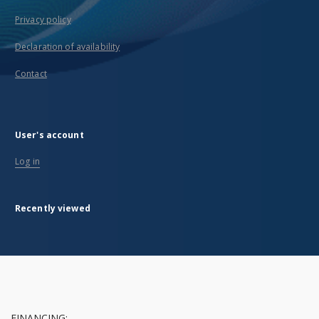
Privacy policy
Declaration of availability
Contact
User's account
Log in
Recently viewed
FINANCING: