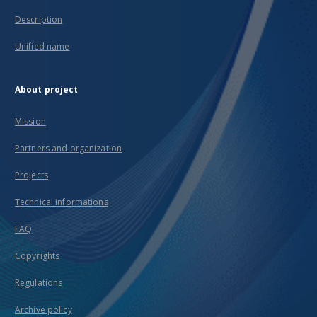
Description
Unified name
About project
Mission
Partners and organization
Projects
Technical informations
FAQ
Copyrights
Regulations
Archive policy