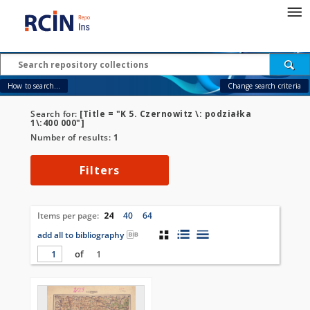
How to search...
Change search criteria
Search for:
[Title = "K 5. Czernowitz \: podziałka
1\:400 000"]
Number of results:
1
Filters
Items per page:
24
40
64
add all to bibliography
of
1