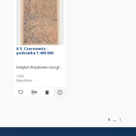
K 5. Czernowitz :
podziałka 1:400 000
Instytut Wojskowo-Geograficzny (Warszawa). Wydawca
Zakłady Grafi
1920
Map/Atlas
of
1
1