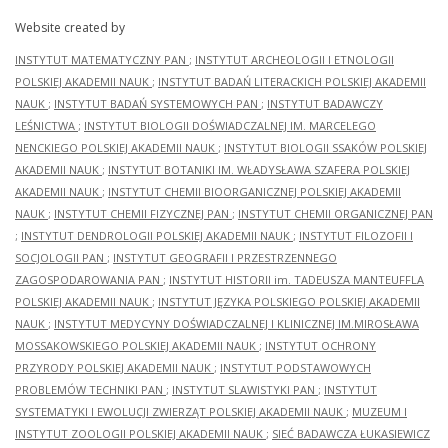
Website created by
INSTYTUT MATEMATYCZNY PAN
;
INSTYTUT ARCHEOLOGII I ETNOLOGII
POLSKIEJ AKADEMII NAUK
;
INSTYTUT BADAŃ LITERACKICH POLSKIEJ AKADEMII
NAUK
;
INSTYTUT BADAŃ SYSTEMOWYCH PAN
;
INSTYTUT BADAWCZY
LEŚNICTWA
;
INSTYTUT BIOLOGII DOŚWIADCZALNEJ IM. MARCELEGO
NENCKIEGO POLSKIEJ AKADEMII NAUK
;
INSTYTUT BIOLOGII SSAKÓW POLSKIEJ
AKADEMII NAUK
;
INSTYTUT BOTANIKI IM. WŁADYSŁAWA SZAFERA POLSKIEJ
AKADEMII NAUK
;
INSTYTUT CHEMII BIOORGANICZNEJ POLSKIEJ AKADEMII
NAUK
;
INSTYTUT CHEMII FIZYCZNEJ PAN
;
INSTYTUT CHEMII ORGANICZNEJ PAN
;
INSTYTUT DENDROLOGII POLSKIEJ AKADEMII NAUK
;
INSTYTUT FILOZOFII I
SOCJOLOGII PAN
;
INSTYTUT GEOGRAFII I PRZESTRZENNEGO
ZAGOSPODAROWANIA PAN
;
INSTYTUT HISTORII im. TADEUSZA MANTEUFFLA
POLSKIEJ AKADEMII NAUK
;
INSTYTUT JĘZYKA POLSKIEGO POLSKIEJ AKADEMII
NAUK
;
INSTYTUT MEDYCYNY DOŚWIADCZALNEJ I KLINICZNEJ IM.MIROSŁAWA
MOSSAKOWSKIEGO POLSKIEJ AKADEMII NAUK
;
INSTYTUT OCHRONY
PRZYRODY POLSKIEJ AKADEMII NAUK
;
INSTYTUT PODSTAWOWYCH
PROBLEMÓW TECHNIKI PAN
;
INSTYTUT SLAWISTYKI PAN
;
INSTYTUT
SYSTEMATYKI I EWOLUCJI ZWIERZĄT POLSKIEJ AKADEMII NAUK
;
MUZEUM I
INSTYTUT ZOOLOGII POLSKIEJ AKADEMII NAUK
;
SIEĆ BADAWCZA ŁUKASIEWICZ