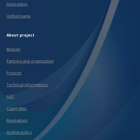
Description
Unified name
About project
Mission
Partners and organization
Projects
Technical informations
FAQ
Copyrights
Regulations
Archive policy