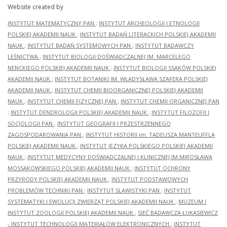
Website created by
INSTYTUT MATEMATYCZNY PAN
;
INSTYTUT ARCHEOLOGII I ETNOLOGII
POLSKIEJ AKADEMII NAUK
;
INSTYTUT BADAŃ LITERACKICH POLSKIEJ AKADEMII
NAUK
;
INSTYTUT BADAŃ SYSTEMOWYCH PAN
;
INSTYTUT BADAWCZY
LEŚNICTWA
;
INSTYTUT BIOLOGII DOŚWIADCZALNEJ IM. MARCELEGO
NENCKIEGO POLSKIEJ AKADEMII NAUK
;
INSTYTUT BIOLOGII SSAKÓW POLSKIEJ
AKADEMII NAUK
;
INSTYTUT BOTANIKI IM. WŁADYSŁAWA SZAFERA POLSKIEJ
AKADEMII NAUK
;
INSTYTUT CHEMII BIOORGANICZNEJ POLSKIEJ AKADEMII
NAUK
;
INSTYTUT CHEMII FIZYCZNEJ PAN
;
INSTYTUT CHEMII ORGANICZNEJ PAN
;
INSTYTUT DENDROLOGII POLSKIEJ AKADEMII NAUK
;
INSTYTUT FILOZOFII I
SOCJOLOGII PAN
;
INSTYTUT GEOGRAFII I PRZESTRZENNEGO
ZAGOSPODAROWANIA PAN
;
INSTYTUT HISTORII im. TADEUSZA MANTEUFFLA
POLSKIEJ AKADEMII NAUK
;
INSTYTUT JĘZYKA POLSKIEGO POLSKIEJ AKADEMII
NAUK
;
INSTYTUT MEDYCYNY DOŚWIADCZALNEJ I KLINICZNEJ IM.MIROSŁAWA
MOSSAKOWSKIEGO POLSKIEJ AKADEMII NAUK
;
INSTYTUT OCHRONY
PRZYRODY POLSKIEJ AKADEMII NAUK
;
INSTYTUT PODSTAWOWYCH
PROBLEMÓW TECHNIKI PAN
;
INSTYTUT SLAWISTYKI PAN
;
INSTYTUT
SYSTEMATYKI I EWOLUCJI ZWIERZĄT POLSKIEJ AKADEMII NAUK
;
MUZEUM I
INSTYTUT ZOOLOGII POLSKIEJ AKADEMII NAUK
;
SIEĆ BADAWCZA ŁUKASIEWICZ
- INSTYTUT TECHNOLOGII MATERIAŁÓW ELEKTRONICZNYCH
;
INSTYTUT