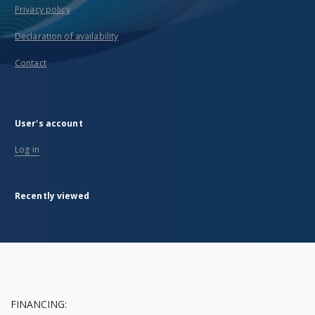
Privacy policy
Declaration of availability
Contact
User's account
Log in
Recently viewed
FINANCING: