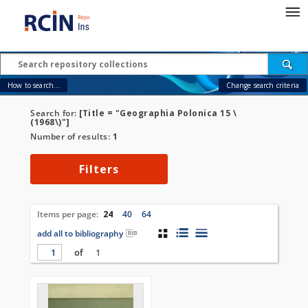
How to search...
Change search criteria
Search for:
[Title = "Geographia Polonica 15 \
(1968\)"]
Number of results:
1
Filters
Items per page:
24
40
64
add all to bibliography
of
1