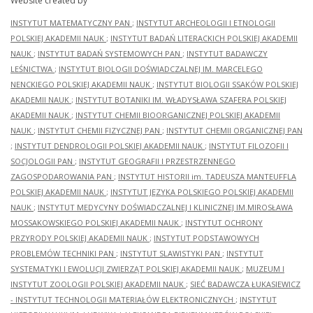
Website created by
INSTYTUT MATEMATYCZNY PAN
;
INSTYTUT ARCHEOLOGII I ETNOLOGII
POLSKIEJ AKADEMII NAUK
;
INSTYTUT BADAŃ LITERACKICH POLSKIEJ AKADEMII
NAUK
;
INSTYTUT BADAŃ SYSTEMOWYCH PAN
;
INSTYTUT BADAWCZY
LEŚNICTWA
;
INSTYTUT BIOLOGII DOŚWIADCZALNEJ IM. MARCELEGO
NENCKIEGO POLSKIEJ AKADEMII NAUK
;
INSTYTUT BIOLOGII SSAKÓW POLSKIEJ
AKADEMII NAUK
;
INSTYTUT BOTANIKI IM. WŁADYSŁAWA SZAFERA POLSKIEJ
AKADEMII NAUK
;
INSTYTUT CHEMII BIOORGANICZNEJ POLSKIEJ AKADEMII
NAUK
;
INSTYTUT CHEMII FIZYCZNEJ PAN
;
INSTYTUT CHEMII ORGANICZNEJ PAN
;
INSTYTUT DENDROLOGII POLSKIEJ AKADEMII NAUK
;
INSTYTUT FILOZOFII I
SOCJOLOGII PAN
;
INSTYTUT GEOGRAFII I PRZESTRZENNEGO
ZAGOSPODAROWANIA PAN
;
INSTYTUT HISTORII im. TADEUSZA MANTEUFFLA
POLSKIEJ AKADEMII NAUK
;
INSTYTUT JĘZYKA POLSKIEGO POLSKIEJ AKADEMII
NAUK
;
INSTYTUT MEDYCYNY DOŚWIADCZALNEJ I KLINICZNEJ IM.MIROSŁAWA
MOSSAKOWSKIEGO POLSKIEJ AKADEMII NAUK
;
INSTYTUT OCHRONY
PRZYRODY POLSKIEJ AKADEMII NAUK
;
INSTYTUT PODSTAWOWYCH
PROBLEMÓW TECHNIKI PAN
;
INSTYTUT SLAWISTYKI PAN
;
INSTYTUT
SYSTEMATYKI I EWOLUCJI ZWIERZĄT POLSKIEJ AKADEMII NAUK
;
MUZEUM I
INSTYTUT ZOOLOGII POLSKIEJ AKADEMII NAUK
;
SIEĆ BADAWCZA ŁUKASIEWICZ
- INSTYTUT TECHNOLOGII MATERIAŁÓW ELEKTRONICZNYCH
;
INSTYTUT