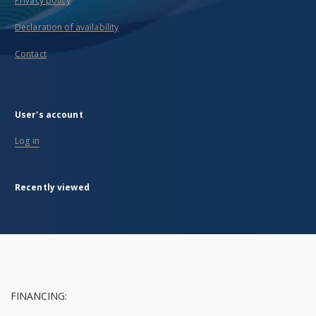
Privacy policy
Declaration of availability
Contact
User's account
Log in
Recently viewed
FINANCING: