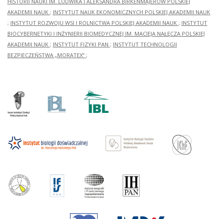
HISTORII NAUKI IM. LUDWIKA I ALEKSANDRA BIRKENMAJERÓW POLSKIEJ
AKADEMII NAUK
;
INSTYTUT NAUK EKONOMICZNYCH POLSKIEJ AKADEMII NAUK
;
INSTYTUT ROZWOJU WSI I ROLNICTWA POLSKIEJ AKADEMII NAUK
;
INSTYTUT
BIOCYBERNETYKI I INŻYNIERII BIOMEDYCZNEJ IM. MACIEJA NAŁĘCZA POLSKIEJ
AKADEMII NAUK
;
INSTYTUT FIZYKI PAN
;
INSTYTUT TECHNOLOGII
BEZPIECZEŃSTWA „MORATEX”
;