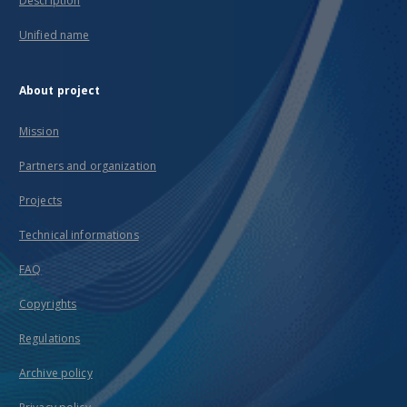
Description
Unified name
About project
Mission
Partners and organization
Projects
Technical informations
FAQ
Copyrights
Regulations
Archive policy