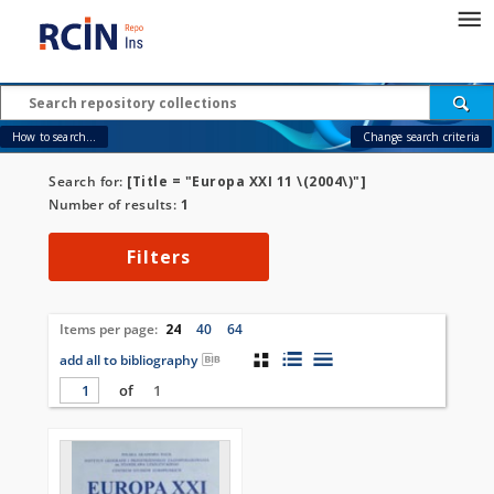
How to search...
Change search criteria
Search for:
[Title = "Europa XXI 11 \(2004\)"]
Number of results:
1
Filters
Items per page:
24
40
64
add all to bibliography
of
1