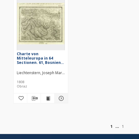
Charte von
Mitteleuropa in 64
Sectionen. 61, Bosnien
und die Suidlichen
Graenzdistricte von
Liechtenstern, Joseph Marx von (1765–1828)
Slavonien
1808
Obraz
of
1
1