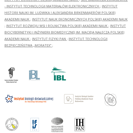
- INSTYTUT TECHNOLOGII MATERIAŁÓW ELEKTRONICZNYCH
;
INSTYTUT
HISTORII NAUKI IM. LUDWIKA I ALEKSANDRA BIRKENMAJERÓW POLSKIEJ
AKADEMII NAUK
;
INSTYTUT NAUK EKONOMICZNYCH POLSKIEJ AKADEMII NAUK
;
INSTYTUT ROZWOJU WSI I ROLNICTWA POLSKIEJ AKADEMII NAUK
;
INSTYTUT
BIOCYBERNETYKI I INŻYNIERII BIOMEDYCZNEJ IM. MACIEJA NAŁĘCZA POLSKIEJ
AKADEMII NAUK
;
INSTYTUT FIZYKI PAN
;
INSTYTUT TECHNOLOGII
BEZPIECZEŃSTWA „MORATEX”
;