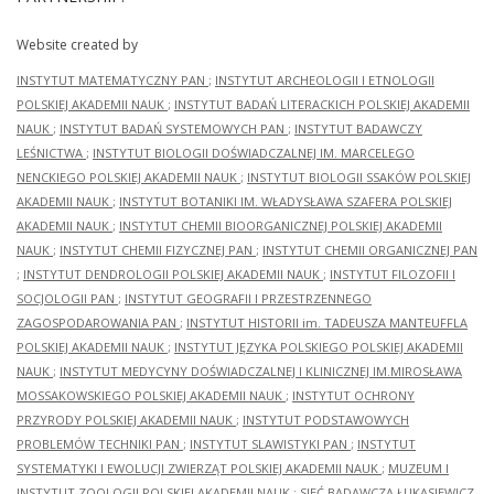
Website created by
INSTYTUT MATEMATYCZNY PAN
;
INSTYTUT ARCHEOLOGII I ETNOLOGII
POLSKIEJ AKADEMII NAUK
;
INSTYTUT BADAŃ LITERACKICH POLSKIEJ AKADEMII
NAUK
;
INSTYTUT BADAŃ SYSTEMOWYCH PAN
;
INSTYTUT BADAWCZY
LEŚNICTWA
;
INSTYTUT BIOLOGII DOŚWIADCZALNEJ IM. MARCELEGO
NENCKIEGO POLSKIEJ AKADEMII NAUK
;
INSTYTUT BIOLOGII SSAKÓW POLSKIEJ
AKADEMII NAUK
;
INSTYTUT BOTANIKI IM. WŁADYSŁAWA SZAFERA POLSKIEJ
AKADEMII NAUK
;
INSTYTUT CHEMII BIOORGANICZNEJ POLSKIEJ AKADEMII
NAUK
;
INSTYTUT CHEMII FIZYCZNEJ PAN
;
INSTYTUT CHEMII ORGANICZNEJ PAN
;
INSTYTUT DENDROLOGII POLSKIEJ AKADEMII NAUK
;
INSTYTUT FILOZOFII I
SOCJOLOGII PAN
;
INSTYTUT GEOGRAFII I PRZESTRZENNEGO
ZAGOSPODAROWANIA PAN
;
INSTYTUT HISTORII im. TADEUSZA MANTEUFFLA
POLSKIEJ AKADEMII NAUK
;
INSTYTUT JĘZYKA POLSKIEGO POLSKIEJ AKADEMII
NAUK
;
INSTYTUT MEDYCYNY DOŚWIADCZALNEJ I KLINICZNEJ IM.MIROSŁAWA
MOSSAKOWSKIEGO POLSKIEJ AKADEMII NAUK
;
INSTYTUT OCHRONY
PRZYRODY POLSKIEJ AKADEMII NAUK
;
INSTYTUT PODSTAWOWYCH
PROBLEMÓW TECHNIKI PAN
;
INSTYTUT SLAWISTYKI PAN
;
INSTYTUT
SYSTEMATYKI I EWOLUCJI ZWIERZĄT POLSKIEJ AKADEMII NAUK
;
MUZEUM I
INSTYTUT ZOOLOGII POLSKIEJ AKADEMII NAUK
;
SIEĆ BADAWCZA ŁUKASIEWICZ