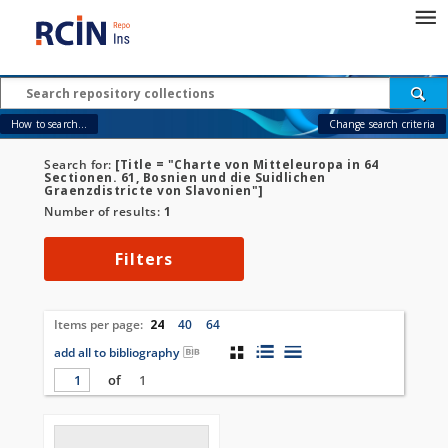
How to search...
Change search criteria
Search for:
[Title = "Charte von Mitteleuropa in 64
Sectionen. 61, Bosnien und die Suidlichen
Graenzdistricte von Slavonien"]
Number of results:
1
Filters
Items per page:
24
40
64
add all to bibliography
of
1