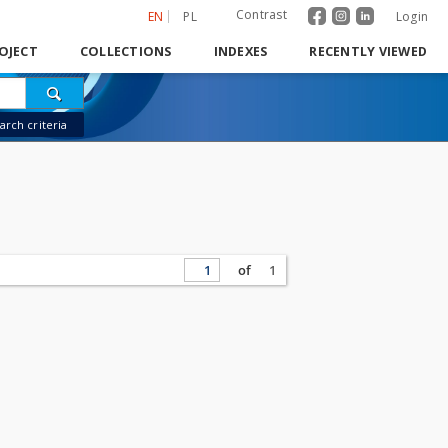
Contrast
EN
PL
Login
OJECT
COLLECTIONS
INDEXES
RECENTLY VIEWED
rch criteria
of
1