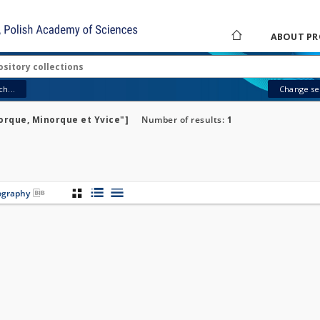
ABOUT PR
h...
Change sea
iorque, Minorque et Yvice"]
Number of results:
1
iography