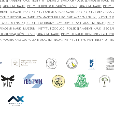
LSKIEJ AKADEMII NAUK
;
INSTYTUT BADAŃ LITERACKICH POLSKIEJ AKADEMII NAUK
;
I
EJ AKADEMII NAUK
;
INSTYTUT BIOLOGII SSAKÓW POLSKIEJ AKADEMII NAUK
;
INSTYT
HEMII FIZYCZNEJ PAN
;
INSTYTUT CHEMII ORGANICZNEJ PAN
;
INSTYTUT DENDROLOGI
STYTUT HISTORII im. TADEUSZA MANTEUFFLA POLSKIEJ AKADEMII NAUK
;
INSTYTUT J
EJ AKADEMII NAUK
;
INSTYTUT OCHRONY PRZYRODY POLSKIEJ AKADEMII NAUK
;
INST
 AKADEMII NAUK
;
MUZEUM I INSTYTUT ZOOLOGII POLSKIEJ AKADEMII NAUK
;
SIEĆ B
RA BIRKENMAJERÓW POLSKIEJ AKADEMII NAUK
;
INSTYTUT NAUK EKONOMICZNYCH POLS
M. MACIEJA NAŁĘCZA POLSKIEJ AKADEMII NAUK
;
INSTYTUT FIZYKI PAN
;
INSTYTUT TE