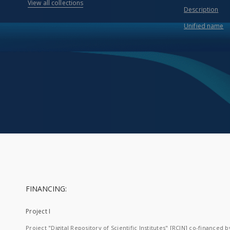
View all collections
Description
Unified name
FINANCING:
Project I
Project "Digital Repository of Scientific Institutes" [RCIN] co-financed b