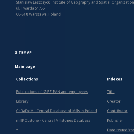
Stanislaw Leszczycki Institute of Geography and Spatial Organizatio
ul. Twarda 51/55
00-818 Warszawa, Poland
SITEMAP
Main page
Collections
Indexes
Publications of IGiPZ PAN and employees
Title
Library
Creator
CeBaDoM - Central Database of Mills in Poland
Contributor
millPOLstone - Central Millstones Database
Publisher
...
Date issued/cr