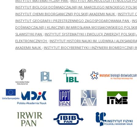
INSTYTUT MATEMATYCZNY PAN
;
INSTYTUT ARCHEOLOGII I ETNOLOGII PO
INSTYTUT BIOLOGII DOŚWIADCZALNEJ IM. MARCELEGO NENCKIEGO POLSKI
INSTYTUT CHEMII BIOORGANICZNEJ POLSKIEJ AKADEMII NAUK
;
INSTYTUT C
INSTYTUT GEOGRAFII I PRZESTRZENNEGO ZAGOSPODAROWANIA PAN
;
IN
DOŚWIADCZALNEJ I KLINICZNEJ IM.MIROSŁAWA MOSSAKOWSKIEGO POLSKI
SLAWISTYKI PAN
;
INSTYTUT SYSTEMATYKI I EWOLUCJI ZWIERZĄT POLSKIEJ
ELEKTRONICZNYCH
;
INSTYTUT HISTORII NAUKI IM. LUDWIKA I ALEKSAND
AKADEMII NAUK
;
INSTYTUT BIOCYBERNETYKI I INŻYNIERII BIOMEDYCZNEJ I