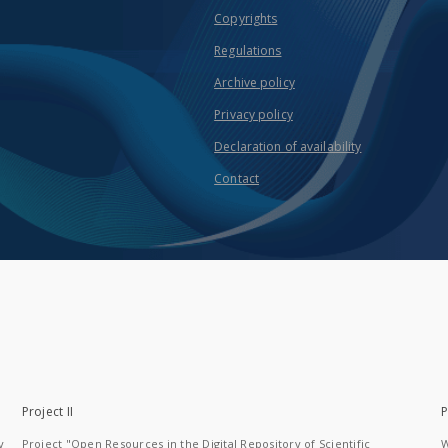
Copyrights
Regulations
Archive policy
Privacy policy
Declaration of availability
Contact
Project II
P
y
Project "Open Resources in the Digital Repository of Scientific
W