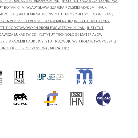
NSTYTUT BADAŃ SYSTEMOWYCH PAN
;
INSTYTUT BADAWCZY LEŚNICTWA
;
UT BOTANIKI IM. WŁADYSŁAWA SZAFERA POLSKIEJ AKADEMII NAUK
;
I POLSKIEJ AKADEMII NAUK
;
INSTYTUT FILOZOFII I SOCJOLOGII PAN
;
ĘZYKA POLSKIEGO POLSKIEJ AKADEMII NAUK
;
INSTYTUT MEDYCYNY
YTUT PODSTAWOWYCH PROBLEMÓW TECHNIKI PAN
;
INSTYTUT
ADAWCZA ŁUKASIEWICZ - INSTYTUT TECHNOLOGII MATERIAŁÓW
KIEJ AKADEMII NAUK
;
INSTYTUT ROZWOJU WSI I ROLNICTWA POLSKIEJ
CHNOLOGII BEZPIECZEŃSTWA „MORATEX”
;