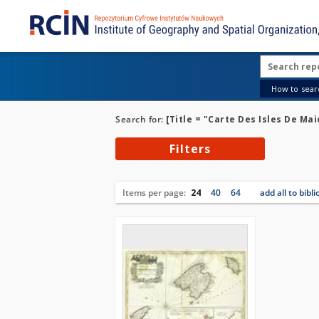
How to searc
Search for:
[Title = "Carte Des Isles De Ma
Filters
Items per page:
24
40
64
add all to bibl