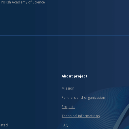
n Polish Academy of Science
About project
Mission
Partners and organization
Projects
Technical informations
eated
FAQ