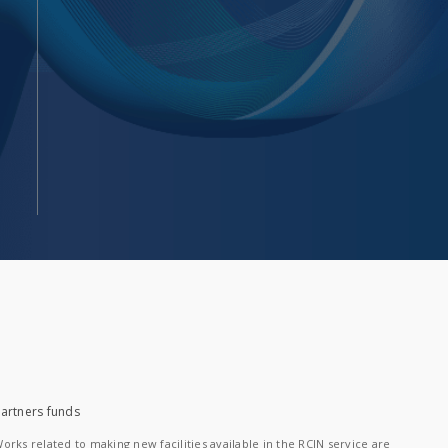
artners funds
orks related to making new facilities available in the RCIN service are