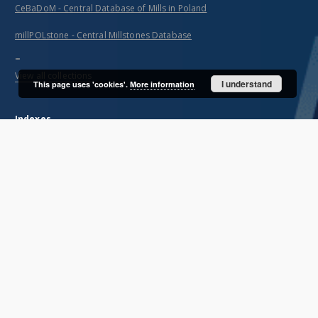
CeBaDoM - Central Database of Mills in Poland
millPOLstone - Central Millstones Database
...
View all collections
I understand
This page uses 'cookies'.
More information
Indexes
Title
Creator
Contributor
Publisher
Date issued/created
Description
Unified name