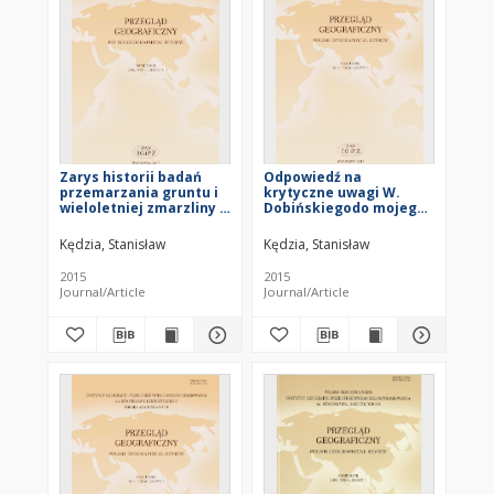
Zarys historii badań
Odpowiedź na
przemarzania gruntu i
krytyczne uwagi W.
wieloletniej zmarzliny w
Dobińskiegodo mojego
polskiej części Tatr = An
artykułu
outline of the history of
Kędzia, Stanisław
Kędzia, Stanisław
ground freezing and
permafrost research in
2015
2015
the Polish Tatra
Journal/Article
Journal/Article
Mountains