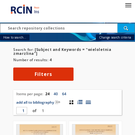
How to search...
Change search criteria
Search for:
[Subject and Keywords = "wieloletnia
zmarzlina"]
Number of results:
4
Filters
Items per page:
24
40
64
add all to bibliography
of
1