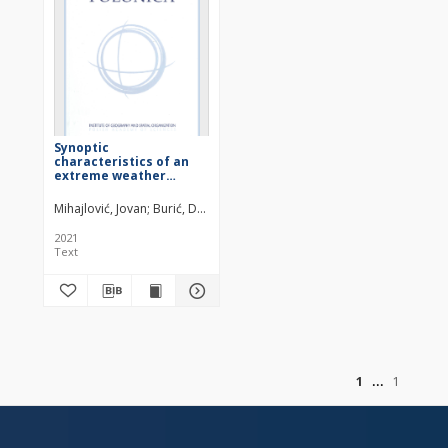
Synoptic
characteristics of an
extreme weather
event: The tornadic
waterspout in Tivat
Mihajlović, Jovan
Burić, Dragan
Ducić, Vladan
Milenković, Milan
(Montenegro), on June 9,
2018
2021
Text
of
1
1