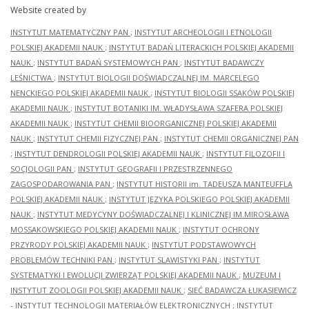
Website created by
INSTYTUT MATEMATYCZNY PAN
;
INSTYTUT ARCHEOLOGII I ETNOLOGII
POLSKIEJ AKADEMII NAUK
;
INSTYTUT BADAŃ LITERACKICH POLSKIEJ AKADEMII
NAUK
;
INSTYTUT BADAŃ SYSTEMOWYCH PAN
;
INSTYTUT BADAWCZY
LEŚNICTWA
;
INSTYTUT BIOLOGII DOŚWIADCZALNEJ IM. MARCELEGO
NENCKIEGO POLSKIEJ AKADEMII NAUK
;
INSTYTUT BIOLOGII SSAKÓW POLSKIEJ
AKADEMII NAUK
;
INSTYTUT BOTANIKI IM. WŁADYSŁAWA SZAFERA POLSKIEJ
AKADEMII NAUK
;
INSTYTUT CHEMII BIOORGANICZNEJ POLSKIEJ AKADEMII
NAUK
;
INSTYTUT CHEMII FIZYCZNEJ PAN
;
INSTYTUT CHEMII ORGANICZNEJ PAN
;
INSTYTUT DENDROLOGII POLSKIEJ AKADEMII NAUK
;
INSTYTUT FILOZOFII I
SOCJOLOGII PAN
;
INSTYTUT GEOGRAFII I PRZESTRZENNEGO
ZAGOSPODAROWANIA PAN
;
INSTYTUT HISTORII im. TADEUSZA MANTEUFFLA
POLSKIEJ AKADEMII NAUK
;
INSTYTUT JĘZYKA POLSKIEGO POLSKIEJ AKADEMII
NAUK
;
INSTYTUT MEDYCYNY DOŚWIADCZALNEJ I KLINICZNEJ IM.MIROSŁAWA
MOSSAKOWSKIEGO POLSKIEJ AKADEMII NAUK
;
INSTYTUT OCHRONY
PRZYRODY POLSKIEJ AKADEMII NAUK
;
INSTYTUT PODSTAWOWYCH
PROBLEMÓW TECHNIKI PAN
;
INSTYTUT SLAWISTYKI PAN
;
INSTYTUT
SYSTEMATYKI I EWOLUCJI ZWIERZĄT POLSKIEJ AKADEMII NAUK
;
MUZEUM I
INSTYTUT ZOOLOGII POLSKIEJ AKADEMII NAUK
;
SIEĆ BADAWCZA ŁUKASIEWICZ
- INSTYTUT TECHNOLOGII MATERIAŁÓW ELEKTRONICZNYCH
;
INSTYTUT