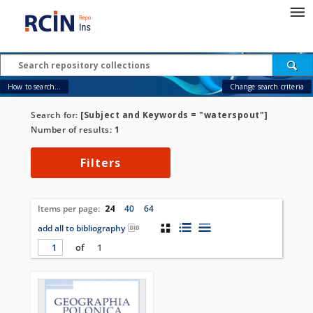
How to search...
Change search criteria
Search for:
[Subject and Keywords = "waterspout"]
Number of results:
1
Filters
Items per page:
24
40
64
add all to bibliography
of
1