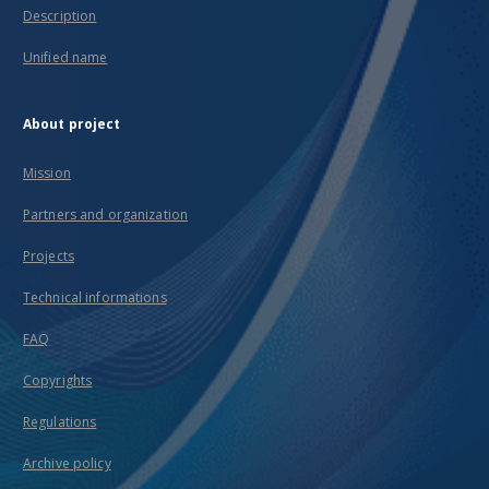
Description
Unified name
About project
Mission
Partners and organization
Projects
Technical informations
FAQ
Copyrights
Regulations
Archive policy