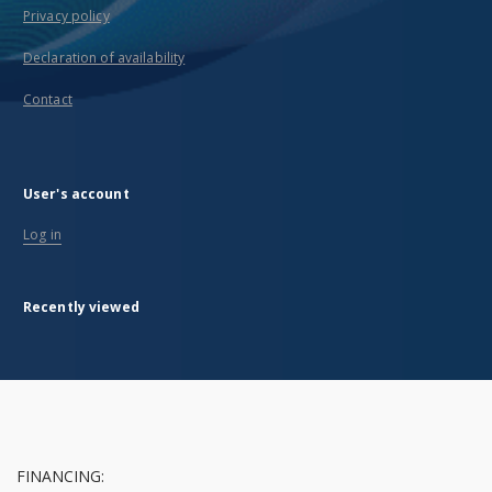
Privacy policy
Declaration of availability
Contact
User's account
Log in
Recently viewed
FINANCING: