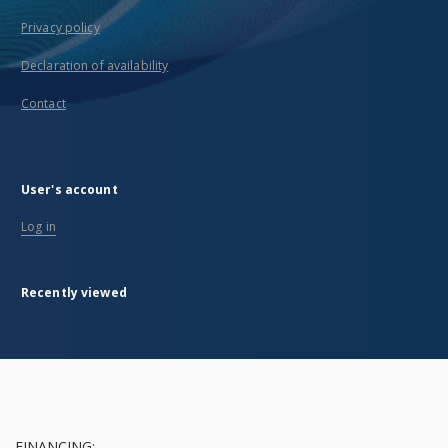
Privacy policy
Declaration of availability
Contact
User's account
Log in
Recently viewed
FINANCING: