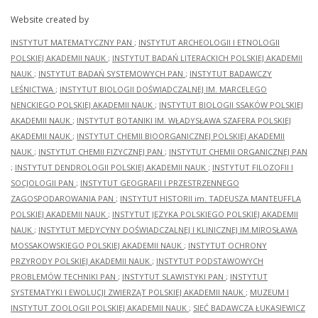
Website created by
INSTYTUT MATEMATYCZNY PAN
;
INSTYTUT ARCHEOLOGII I ETNOLOGII
POLSKIEJ AKADEMII NAUK
;
INSTYTUT BADAŃ LITERACKICH POLSKIEJ AKADEMII
NAUK
;
INSTYTUT BADAŃ SYSTEMOWYCH PAN
;
INSTYTUT BADAWCZY
LEŚNICTWA
;
INSTYTUT BIOLOGII DOŚWIADCZALNEJ IM. MARCELEGO
NENCKIEGO POLSKIEJ AKADEMII NAUK
;
INSTYTUT BIOLOGII SSAKÓW POLSKIEJ
AKADEMII NAUK
;
INSTYTUT BOTANIKI IM. WŁADYSŁAWA SZAFERA POLSKIEJ
AKADEMII NAUK
;
INSTYTUT CHEMII BIOORGANICZNEJ POLSKIEJ AKADEMII
NAUK
;
INSTYTUT CHEMII FIZYCZNEJ PAN
;
INSTYTUT CHEMII ORGANICZNEJ PAN
;
INSTYTUT DENDROLOGII POLSKIEJ AKADEMII NAUK
;
INSTYTUT FILOZOFII I
SOCJOLOGII PAN
;
INSTYTUT GEOGRAFII I PRZESTRZENNEGO
ZAGOSPODAROWANIA PAN
;
INSTYTUT HISTORII im. TADEUSZA MANTEUFFLA
POLSKIEJ AKADEMII NAUK
;
INSTYTUT JĘZYKA POLSKIEGO POLSKIEJ AKADEMII
NAUK
;
INSTYTUT MEDYCYNY DOŚWIADCZALNEJ I KLINICZNEJ IM.MIROSŁAWA
MOSSAKOWSKIEGO POLSKIEJ AKADEMII NAUK
;
INSTYTUT OCHRONY
PRZYRODY POLSKIEJ AKADEMII NAUK
;
INSTYTUT PODSTAWOWYCH
PROBLEMÓW TECHNIKI PAN
;
INSTYTUT SLAWISTYKI PAN
;
INSTYTUT
SYSTEMATYKI I EWOLUCJI ZWIERZĄT POLSKIEJ AKADEMII NAUK
;
MUZEUM I
INSTYTUT ZOOLOGII POLSKIEJ AKADEMII NAUK
;
SIEĆ BADAWCZA ŁUKASIEWICZ