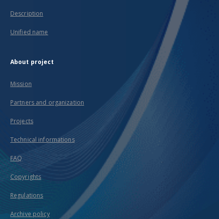
Description
Unified name
About project
Mission
Partners and organization
Projects
Technical informations
FAQ
Copyrights
Regulations
Archive policy