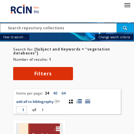
How to search...
Change search criteria
Search for:
[Subject and Keywords = "vegetation
databases"]
Number of results:
1
Filters
Items per page:
24
40
64
add all to bibliography
of
1