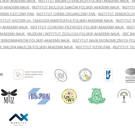
LSKIEJ AKADEMII NAUK
;
INSTYTUT BADAŃ LITERACKICH POLSKIEJ AKADEMII NAUK
;
I
EJ AKADEMII NAUK
;
INSTYTUT BIOLOGII SSAKÓW POLSKIEJ AKADEMII NAUK
;
INSTYT
HEMII FIZYCZNEJ PAN
;
INSTYTUT CHEMII ORGANICZNEJ PAN
;
INSTYTUT DENDROLOGI
STYTUT HISTORII im. TADEUSZA MANTEUFFLA POLSKIEJ AKADEMII NAUK
;
INSTYTUT J
EJ AKADEMII NAUK
;
INSTYTUT OCHRONY PRZYRODY POLSKIEJ AKADEMII NAUK
;
INST
 AKADEMII NAUK
;
MUZEUM I INSTYTUT ZOOLOGII POLSKIEJ AKADEMII NAUK
;
SIEĆ B
RA BIRKENMAJERÓW POLSKIEJ AKADEMII NAUK
;
INSTYTUT NAUK EKONOMICZNYCH POLS
M. MACIEJA NAŁĘCZA POLSKIEJ AKADEMII NAUK
;
INSTYTUT FIZYKI PAN
;
INSTYTUT TE