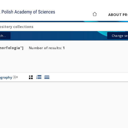
ABOUT PR
h...
Change sea
morfologia"]
Number of results:
1
iography