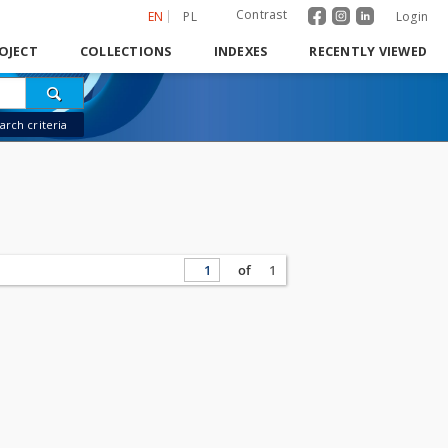
Contrast
EN
PL
Login
OJECT
COLLECTIONS
INDEXES
RECENTLY VIEWED
rch criteria
of
1