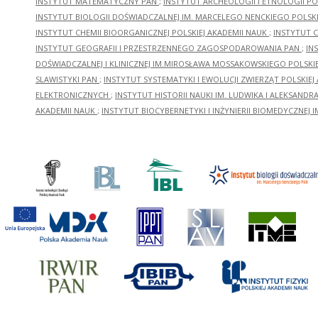
INSTYTUT MATEMATYCZNY PAN
;
INSTYTUT ARCHEOLOGII I ETNOLOGII PO
INSTYTUT BIOLOGII DOŚWIADCZALNEJ IM. MARCELEGO NENCKIEGO POLSKI
INSTYTUT CHEMII BIOORGANICZNEJ POLSKIEJ AKADEMII NAUK
;
INSTYTUT C
INSTYTUT GEOGRAFII I PRZESTRZENNEGO ZAGOSPODAROWANIA PAN
;
IN
DOŚWIADCZALNEJ I KLINICZNEJ IM.MIROSŁAWA MOSSAKOWSKIEGO POLSKI
SLAWISTYKI PAN
;
INSTYTUT SYSTEMATYKI I EWOLUCJI ZWIERZĄT POLSKIEJ
ELEKTRONICZNYCH
;
INSTYTUT HISTORII NAUKI IM. LUDWIKA I ALEKSAND
AKADEMII NAUK
;
INSTYTUT BIOCYBERNETYKI I INŻYNIERII BIOMEDYCZNEJ I