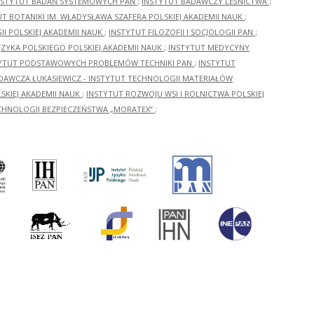
NSTYTUT BADAŃ SYSTEMOWYCH PAN
;
INSTYTUT BADAWCZY LEŚNICTWA
;
UT BOTANIKI IM. WŁADYSŁAWA SZAFERA POLSKIEJ AKADEMII NAUK
;
I POLSKIEJ AKADEMII NAUK
;
INSTYTUT FILOZOFII I SOCJOLOGII PAN
;
ĘZYKA POLSKIEGO POLSKIEJ AKADEMII NAUK
;
INSTYTUT MEDYCYNY
YTUT PODSTAWOWYCH PROBLEMÓW TECHNIKI PAN
;
INSTYTUT
ADAWCZA ŁUKASIEWICZ - INSTYTUT TECHNOLOGII MATERIAŁÓW
KIEJ AKADEMII NAUK
;
INSTYTUT ROZWOJU WSI I ROLNICTWA POLSKIEJ
CHNOLOGII BEZPIECZEŃSTWA „MORATEX”
;