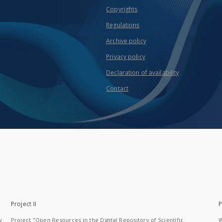
Copyrights
Regulations
Archive policy
Privacy policy
Declaration of availability
Contact
Project II
P
y
Project "Open Resources in the Digital Repository of Scientific
W