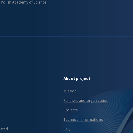
n Polish Academy of Science
About project
Mission
Partners and organization
Projects
Technical informations
eated
FAQ