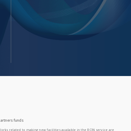
artners funds
orks related to making new facilities available in the RCIN service are