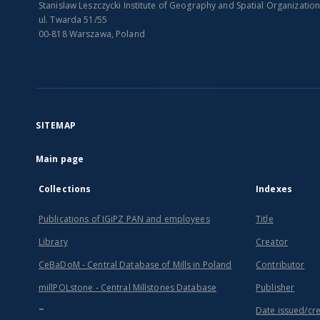
Stanislaw Leszczycki Institute of Geography and Spatial Organizatio
ul. Twarda 51/55
00-818 Warszawa, Poland
SITEMAP
Main page
Collections
Indexes
Publications of IGiPZ PAN and employees
Title
Library
Creator
CeBaDoM - Central Database of Mills in Poland
Contributor
millPOLstone - Central Millstones Database
Publisher
...
Date issued/cr