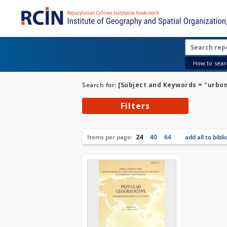
How to searc
Search for:
[Subject and Keywords = "urbo
Filters
Items per page:
24
40
64
add all to bibl