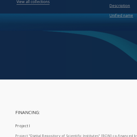
View all collections
Description
Unified name
FINANCING:
Project I
Project "Digital Repository of Scientific Institutes" [RCIN] co-financed b