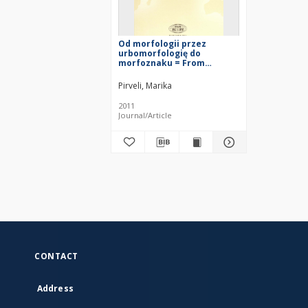
Od morfologii przez
urbomorfologię do
morfoznaku = From
morphology via urban
morphology through to the
Pirveli, Marika
morphomark
2011
Journal/Article
CONTACT
Address