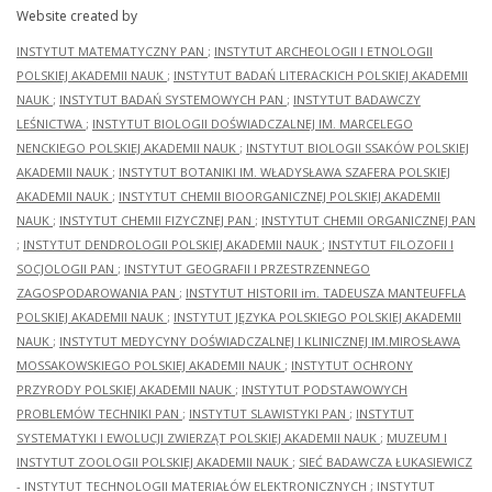
Website created by
INSTYTUT MATEMATYCZNY PAN
;
INSTYTUT ARCHEOLOGII I ETNOLOGII
POLSKIEJ AKADEMII NAUK
;
INSTYTUT BADAŃ LITERACKICH POLSKIEJ AKADEMII
NAUK
;
INSTYTUT BADAŃ SYSTEMOWYCH PAN
;
INSTYTUT BADAWCZY
LEŚNICTWA
;
INSTYTUT BIOLOGII DOŚWIADCZALNEJ IM. MARCELEGO
NENCKIEGO POLSKIEJ AKADEMII NAUK
;
INSTYTUT BIOLOGII SSAKÓW POLSKIEJ
AKADEMII NAUK
;
INSTYTUT BOTANIKI IM. WŁADYSŁAWA SZAFERA POLSKIEJ
AKADEMII NAUK
;
INSTYTUT CHEMII BIOORGANICZNEJ POLSKIEJ AKADEMII
NAUK
;
INSTYTUT CHEMII FIZYCZNEJ PAN
;
INSTYTUT CHEMII ORGANICZNEJ PAN
;
INSTYTUT DENDROLOGII POLSKIEJ AKADEMII NAUK
;
INSTYTUT FILOZOFII I
SOCJOLOGII PAN
;
INSTYTUT GEOGRAFII I PRZESTRZENNEGO
ZAGOSPODAROWANIA PAN
;
INSTYTUT HISTORII im. TADEUSZA MANTEUFFLA
POLSKIEJ AKADEMII NAUK
;
INSTYTUT JĘZYKA POLSKIEGO POLSKIEJ AKADEMII
NAUK
;
INSTYTUT MEDYCYNY DOŚWIADCZALNEJ I KLINICZNEJ IM.MIROSŁAWA
MOSSAKOWSKIEGO POLSKIEJ AKADEMII NAUK
;
INSTYTUT OCHRONY
PRZYRODY POLSKIEJ AKADEMII NAUK
;
INSTYTUT PODSTAWOWYCH
PROBLEMÓW TECHNIKI PAN
;
INSTYTUT SLAWISTYKI PAN
;
INSTYTUT
SYSTEMATYKI I EWOLUCJI ZWIERZĄT POLSKIEJ AKADEMII NAUK
;
MUZEUM I
INSTYTUT ZOOLOGII POLSKIEJ AKADEMII NAUK
;
SIEĆ BADAWCZA ŁUKASIEWICZ
- INSTYTUT TECHNOLOGII MATERIAŁÓW ELEKTRONICZNYCH
;
INSTYTUT