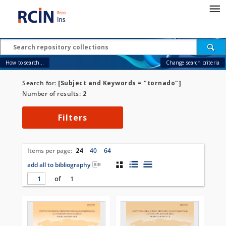
How to search...
Change search criteria
Search for:
[Subject and Keywords = "tornado"]
Number of results:
2
Filters
Items per page:
24
40
64
add all to bibliography
of
1