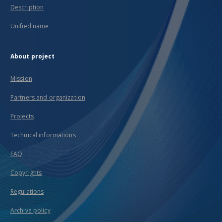
Description
Unified name
About project
Mission
Partners and organization
Projects
Technical informations
FAQ
Copyrights
Regulations
Archive policy