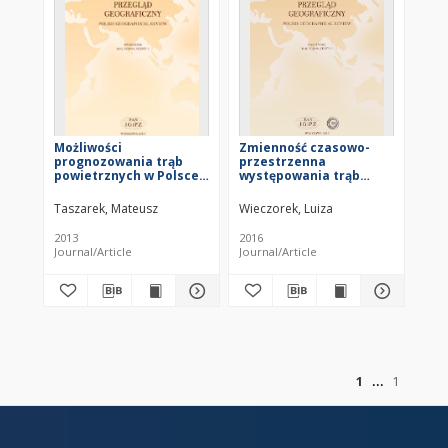
Możliwości
Zmienność czasowo-
prognozowania trąb
przestrzenna
powietrznych w Polsce
występowania trąb
= Forecasting the
powietrznych w Europie
possible emergence of
i w Polsce w latach 1998-
Taszarek, Mateusz
Wieczorek, Luiza
tornadoes in Poland
2013 = The temporal
and spatial variability
2013
2016
of the occurrence of
Journal/Article
Journal/Article
tornadoes in Europe
and in Poland in the
years 1998-2013
of
1
1