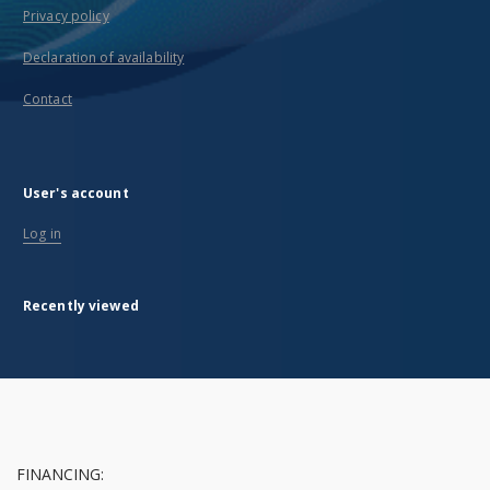
Privacy policy
Declaration of availability
Contact
User's account
Log in
Recently viewed
FINANCING: