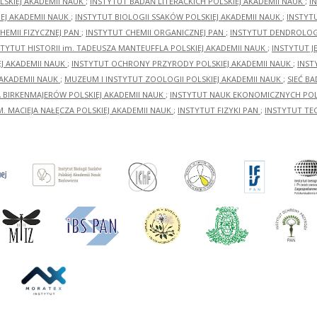
LSKIEJ AKADEMII NAUK
;
INSTYTUT BADAŃ LITERACKICH POLSKIEJ AKADEMII NAUK
;
I
EJ AKADEMII NAUK
;
INSTYTUT BIOLOGII SSAKÓW POLSKIEJ AKADEMII NAUK
;
INSTYT
HEMII FIZYCZNEJ PAN
;
INSTYTUT CHEMII ORGANICZNEJ PAN
;
INSTYTUT DENDROLOGI
STYTUT HISTORII im. TADEUSZA MANTEUFFLA POLSKIEJ AKADEMII NAUK
;
INSTYTUT J
EJ AKADEMII NAUK
;
INSTYTUT OCHRONY PRZYRODY POLSKIEJ AKADEMII NAUK
;
INST
 AKADEMII NAUK
;
MUZEUM I INSTYTUT ZOOLOGII POLSKIEJ AKADEMII NAUK
;
SIEĆ B
RA BIRKENMAJERÓW POLSKIEJ AKADEMII NAUK
;
INSTYTUT NAUK EKONOMICZNYCH POLS
M. MACIEJA NAŁĘCZA POLSKIEJ AKADEMII NAUK
;
INSTYTUT FIZYKI PAN
;
INSTYTUT TE