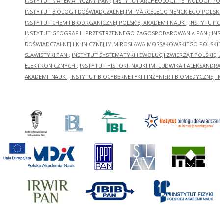
INSTYTUT MATEMATYCZNY PAN
;
INSTYTUT ARCHEOLOGII I ETNOLOGII PO
INSTYTUT BIOLOGII DOŚWIADCZALNEJ IM. MARCELEGO NENCKIEGO POLSKI
INSTYTUT CHEMII BIOORGANICZNEJ POLSKIEJ AKADEMII NAUK
;
INSTYTUT C
INSTYTUT GEOGRAFII I PRZESTRZENNEGO ZAGOSPODAROWANIA PAN
;
IN
DOŚWIADCZALNEJ I KLINICZNEJ IM.MIROSŁAWA MOSSAKOWSKIEGO POLSKI
SLAWISTYKI PAN
;
INSTYTUT SYSTEMATYKI I EWOLUCJI ZWIERZĄT POLSKIEJ
ELEKTRONICZNYCH
;
INSTYTUT HISTORII NAUKI IM. LUDWIKA I ALEKSAND
AKADEMII NAUK
;
INSTYTUT BIOCYBERNETYKI I INŻYNIERII BIOMEDYCZNEJ I