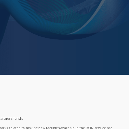
artners funds
orks related to making new facilities available in the RCIN service are