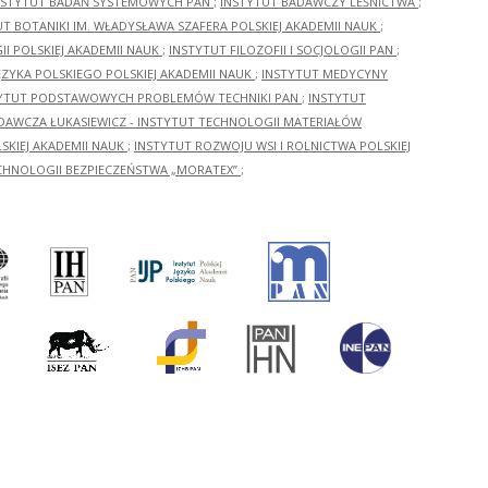
NSTYTUT BADAŃ SYSTEMOWYCH PAN
;
INSTYTUT BADAWCZY LEŚNICTWA
;
UT BOTANIKI IM. WŁADYSŁAWA SZAFERA POLSKIEJ AKADEMII NAUK
;
I POLSKIEJ AKADEMII NAUK
;
INSTYTUT FILOZOFII I SOCJOLOGII PAN
;
ĘZYKA POLSKIEGO POLSKIEJ AKADEMII NAUK
;
INSTYTUT MEDYCYNY
YTUT PODSTAWOWYCH PROBLEMÓW TECHNIKI PAN
;
INSTYTUT
ADAWCZA ŁUKASIEWICZ - INSTYTUT TECHNOLOGII MATERIAŁÓW
KIEJ AKADEMII NAUK
;
INSTYTUT ROZWOJU WSI I ROLNICTWA POLSKIEJ
CHNOLOGII BEZPIECZEŃSTWA „MORATEX”
;