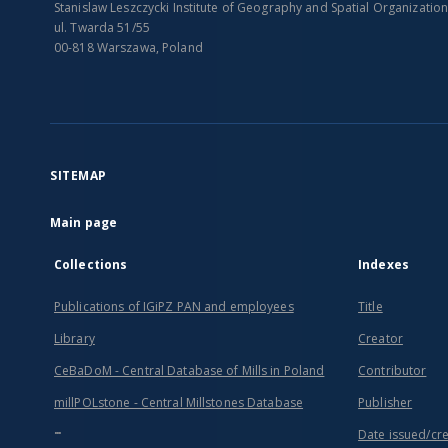
Stanislaw Leszczycki Institute of Geography and Spatial Organizatio
ul. Twarda 51/55
00-818 Warszawa, Poland
SITEMAP
Main page
Collections
Indexes
Publications of IGiPZ PAN and employees
Title
Library
Creator
CeBaDoM - Central Database of Mills in Poland
Contributor
millPOLstone - Central Millstones Database
Publisher
...
Date issued/cr