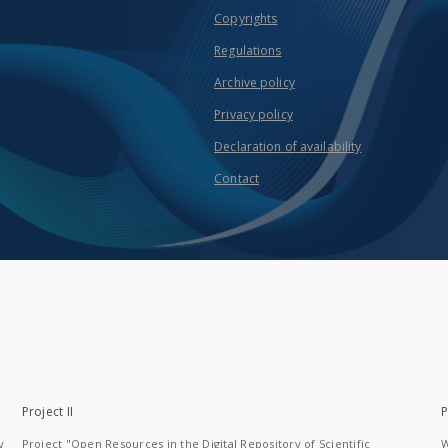
Copyrights
Regulations
Archive policy
Privacy policy
Declaration of availability
Contact
Project II
P
y
Project "Open Resources in the Digital Repository of Scientific
W