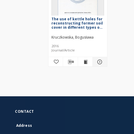
The use of kettle holes for
reconstructing former soil
cover in different types of
land use
Kruczkowska, Bogusława
2016
Journal/Article
CONTACT
Address