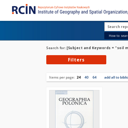
How to searc
Search for:
[Subject and Keywords = "soil 
Filters
Items per page:
24
40
64
add all to bibl