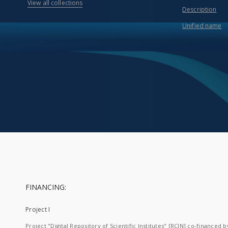
View all collections
Description
Unified name
FINANCING:
Project I
Project "Digital Repository of Scientific Institutes" [RCIN] co-financed b