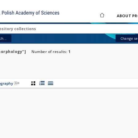
ABOUT PR
h...
Change sea
morphology"]
Number of results:
1
iography