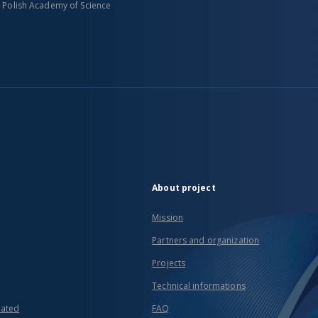
n Polish Academy of Science
About project
Mission
Partners and organization
Projects
Technical informations
eated
FAQ