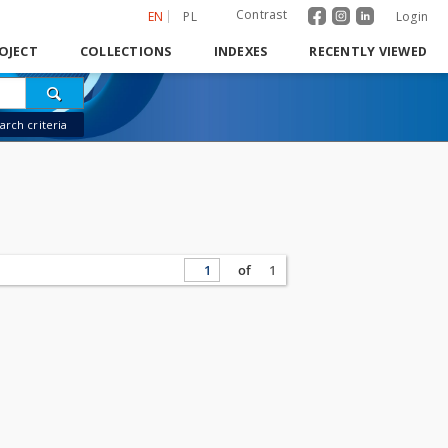
Contrast
EN
PL
Login
OJECT
COLLECTIONS
INDEXES
RECENTLY VIEWED
rch criteria
of
1