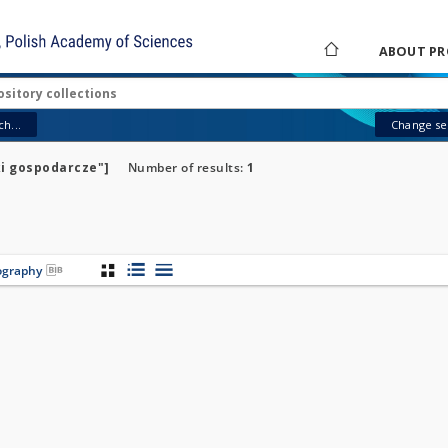
ABOUT PR
h...
Change sea
ki gospodarcze"]
Number of results:
1
iography