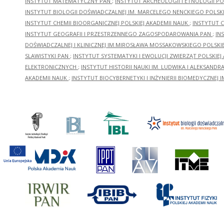
INSTYTUT MATEMATYCZNY PAN
;
INSTYTUT ARCHEOLOGII I ETNOLOGII PO
INSTYTUT BIOLOGII DOŚWIADCZALNEJ IM. MARCELEGO NENCKIEGO POLSKI
INSTYTUT CHEMII BIOORGANICZNEJ POLSKIEJ AKADEMII NAUK
;
INSTYTUT C
INSTYTUT GEOGRAFII I PRZESTRZENNEGO ZAGOSPODAROWANIA PAN
;
IN
DOŚWIADCZALNEJ I KLINICZNEJ IM.MIROSŁAWA MOSSAKOWSKIEGO POLSKI
SLAWISTYKI PAN
;
INSTYTUT SYSTEMATYKI I EWOLUCJI ZWIERZĄT POLSKIEJ
ELEKTRONICZNYCH
;
INSTYTUT HISTORII NAUKI IM. LUDWIKA I ALEKSAND
AKADEMII NAUK
;
INSTYTUT BIOCYBERNETYKI I INŻYNIERII BIOMEDYCZNEJ I