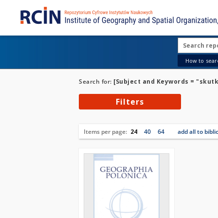
How to searc
Search for:
[Subject and Keywords = "skut
Filters
Items per page:
24
40
64
add all to bibl