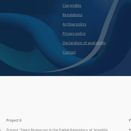
Copyrights
Regulations
Archive policy
Privacy policy
Declaration of availability
Contact
Project II
P
y
Project "Open Resources in the Digital Repository of Scientific
W