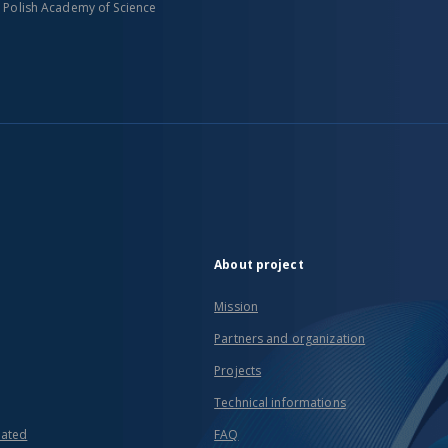
n Polish Academy of Science
About project
Mission
Partners and organization
Projects
Technical informations
eated
FAQ