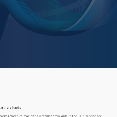
artners funds
orks related to making new facilities available in the RCIN service are