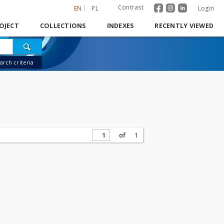
Contrast
EN
PL
Login
OJECT
COLLECTIONS
INDEXES
RECENTLY VIEWED
rch criteria
of
1