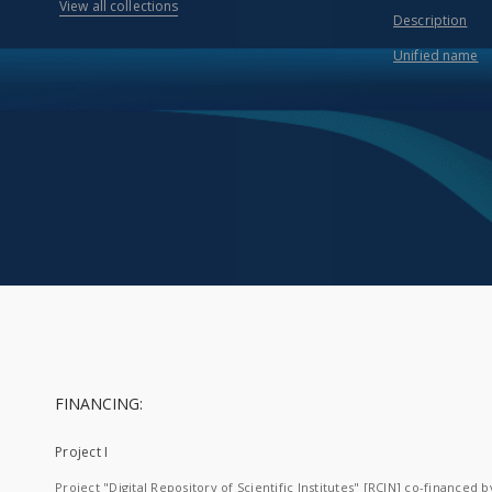
View all collections
Description
Unified name
FINANCING:
Project I
Project "Digital Repository of Scientific Institutes" [RCIN] co-financed b