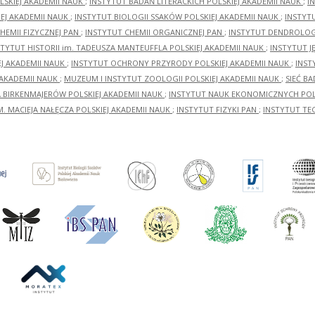
LSKIEJ AKADEMII NAUK
;
INSTYTUT BADAŃ LITERACKICH POLSKIEJ AKADEMII NAUK
;
I
EJ AKADEMII NAUK
;
INSTYTUT BIOLOGII SSAKÓW POLSKIEJ AKADEMII NAUK
;
INSTYT
HEMII FIZYCZNEJ PAN
;
INSTYTUT CHEMII ORGANICZNEJ PAN
;
INSTYTUT DENDROLOGI
STYTUT HISTORII im. TADEUSZA MANTEUFFLA POLSKIEJ AKADEMII NAUK
;
INSTYTUT J
EJ AKADEMII NAUK
;
INSTYTUT OCHRONY PRZYRODY POLSKIEJ AKADEMII NAUK
;
INST
 AKADEMII NAUK
;
MUZEUM I INSTYTUT ZOOLOGII POLSKIEJ AKADEMII NAUK
;
SIEĆ B
RA BIRKENMAJERÓW POLSKIEJ AKADEMII NAUK
;
INSTYTUT NAUK EKONOMICZNYCH POLS
M. MACIEJA NAŁĘCZA POLSKIEJ AKADEMII NAUK
;
INSTYTUT FIZYKI PAN
;
INSTYTUT TE