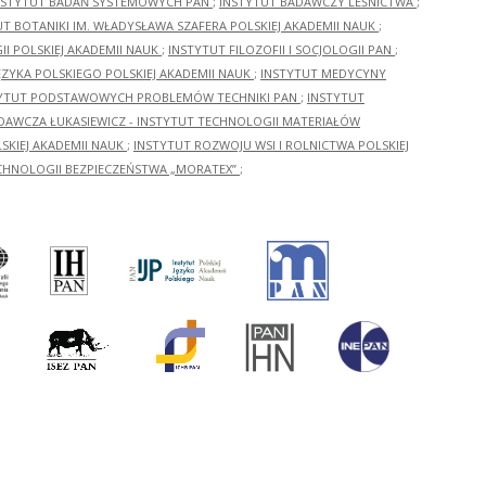
NSTYTUT BADAŃ SYSTEMOWYCH PAN
;
INSTYTUT BADAWCZY LEŚNICTWA
;
UT BOTANIKI IM. WŁADYSŁAWA SZAFERA POLSKIEJ AKADEMII NAUK
;
I POLSKIEJ AKADEMII NAUK
;
INSTYTUT FILOZOFII I SOCJOLOGII PAN
;
ĘZYKA POLSKIEGO POLSKIEJ AKADEMII NAUK
;
INSTYTUT MEDYCYNY
YTUT PODSTAWOWYCH PROBLEMÓW TECHNIKI PAN
;
INSTYTUT
ADAWCZA ŁUKASIEWICZ - INSTYTUT TECHNOLOGII MATERIAŁÓW
KIEJ AKADEMII NAUK
;
INSTYTUT ROZWOJU WSI I ROLNICTWA POLSKIEJ
CHNOLOGII BEZPIECZEŃSTWA „MORATEX”
;