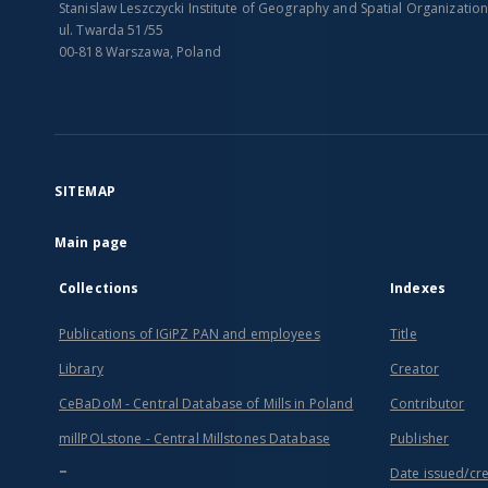
Stanislaw Leszczycki Institute of Geography and Spatial Organizatio
ul. Twarda 51/55
00-818 Warszawa, Poland
SITEMAP
Main page
Collections
Indexes
Publications of IGiPZ PAN and employees
Title
Library
Creator
CeBaDoM - Central Database of Mills in Poland
Contributor
millPOLstone - Central Millstones Database
Publisher
...
Date issued/cr