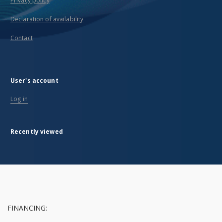
Privacy policy
Declaration of availability
Contact
User's account
Log in
Recently viewed
FINANCING: