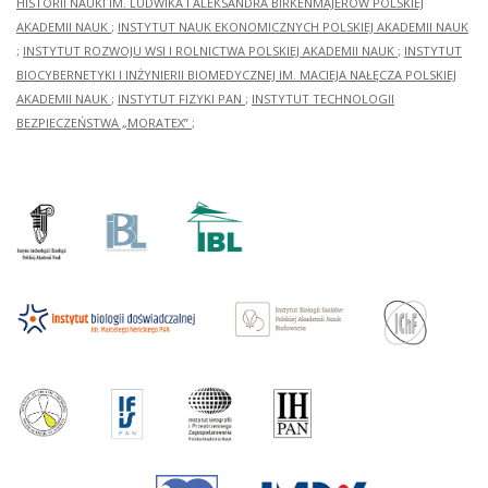
HISTORII NAUKI IM. LUDWIKA I ALEKSANDRA BIRKENMAJERÓW POLSKIEJ
AKADEMII NAUK
;
INSTYTUT NAUK EKONOMICZNYCH POLSKIEJ AKADEMII NAUK
;
INSTYTUT ROZWOJU WSI I ROLNICTWA POLSKIEJ AKADEMII NAUK
;
INSTYTUT
BIOCYBERNETYKI I INŻYNIERII BIOMEDYCZNEJ IM. MACIEJA NAŁĘCZA POLSKIEJ
AKADEMII NAUK
;
INSTYTUT FIZYKI PAN
;
INSTYTUT TECHNOLOGII
BEZPIECZEŃSTWA „MORATEX”
;