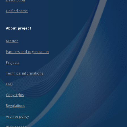
Description
Unified name
About project
Mission
Partners and organization
Projects
Technical informations
FAQ
Copyrights
Regulations
Archive policy