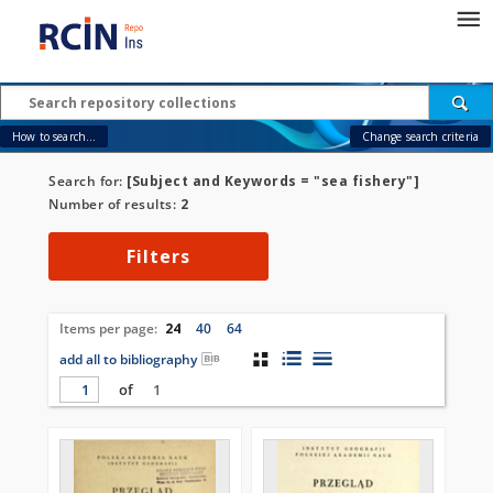
How to search...
Change search criteria
Search for:
[Subject and Keywords = "sea fishery"]
Number of results:
2
Filters
Items per page:
24
40
64
add all to bibliography
of
1