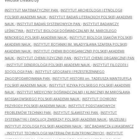
Website created by
INSTYTUT MATEMATYCZNY PAN
;
INSTYTUT ARCHEOLOGII I ETNOLOGII
POLSKIEJ AKADEMII NAUK
;
INSTYTUT BADAŃ LITERACKICH POLSKIEJ AKADEMII
NAUK
;
INSTYTUT BADAŃ SYSTEMOWYCH PAN
;
INSTYTUT BADAWCZY
LEŚNICTWA
;
INSTYTUT BIOLOGII DOŚWIADCZALNEJ IM. MARCELEGO
NENCKIEGO POLSKIEJ AKADEMII NAUK
;
INSTYTUT BIOLOGII SSAKÓW POLSKIEJ
AKADEMII NAUK
;
INSTYTUT BOTANIKI IM. WŁADYSŁAWA SZAFERA POLSKIEJ
AKADEMII NAUK
;
INSTYTUT CHEMII BIOORGANICZNEJ POLSKIEJ AKADEMII
NAUK
;
INSTYTUT CHEMII FIZYCZNEJ PAN
;
INSTYTUT CHEMII ORGANICZNEJ PAN
;
INSTYTUT DENDROLOGII POLSKIEJ AKADEMII NAUK
;
INSTYTUT FILOZOFII I
SOCJOLOGII PAN
;
INSTYTUT GEOGRAFII I PRZESTRZENNEGO
ZAGOSPODAROWANIA PAN
;
INSTYTUT HISTORII im. TADEUSZA MANTEUFFLA
POLSKIEJ AKADEMII NAUK
;
INSTYTUT JĘZYKA POLSKIEGO POLSKIEJ AKADEMII
NAUK
;
INSTYTUT MEDYCYNY DOŚWIADCZALNEJ I KLINICZNEJ IM.MIROSŁAWA
MOSSAKOWSKIEGO POLSKIEJ AKADEMII NAUK
;
INSTYTUT OCHRONY
PRZYRODY POLSKIEJ AKADEMII NAUK
;
INSTYTUT PODSTAWOWYCH
PROBLEMÓW TECHNIKI PAN
;
INSTYTUT SLAWISTYKI PAN
;
INSTYTUT
SYSTEMATYKI I EWOLUCJI ZWIERZĄT POLSKIEJ AKADEMII NAUK
;
MUZEUM I
INSTYTUT ZOOLOGII POLSKIEJ AKADEMII NAUK
;
SIEĆ BADAWCZA ŁUKASIEWICZ
- INSTYTUT TECHNOLOGII MATERIAŁÓW ELEKTRONICZNYCH
;
INSTYTUT