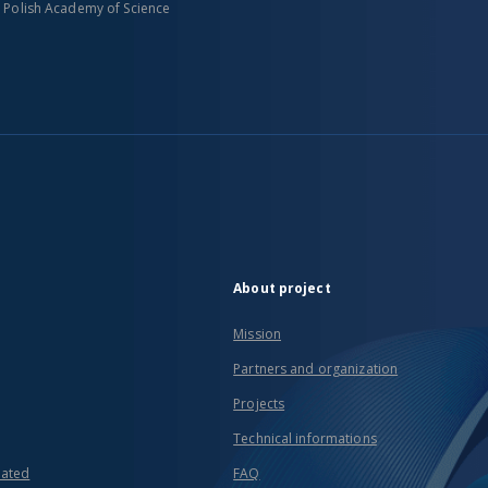
n Polish Academy of Science
About project
Mission
Partners and organization
Projects
Technical informations
eated
FAQ