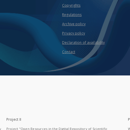
Copyrights
Regulations
Archive policy
Privacy policy
Declaration of availability
Contact
Project II
P
y
Project "Open Resources in the Digital Repository of Scientific
W