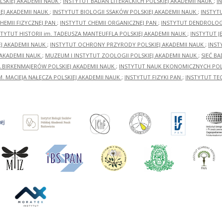
LSKIEJ AKADEMII NAUK
;
INSTYTUT BADAŃ LITERACKICH POLSKIEJ AKADEMII NAUK
;
I
EJ AKADEMII NAUK
;
INSTYTUT BIOLOGII SSAKÓW POLSKIEJ AKADEMII NAUK
;
INSTYT
HEMII FIZYCZNEJ PAN
;
INSTYTUT CHEMII ORGANICZNEJ PAN
;
INSTYTUT DENDROLOGI
STYTUT HISTORII im. TADEUSZA MANTEUFFLA POLSKIEJ AKADEMII NAUK
;
INSTYTUT J
EJ AKADEMII NAUK
;
INSTYTUT OCHRONY PRZYRODY POLSKIEJ AKADEMII NAUK
;
INST
 AKADEMII NAUK
;
MUZEUM I INSTYTUT ZOOLOGII POLSKIEJ AKADEMII NAUK
;
SIEĆ B
RA BIRKENMAJERÓW POLSKIEJ AKADEMII NAUK
;
INSTYTUT NAUK EKONOMICZNYCH POLS
M. MACIEJA NAŁĘCZA POLSKIEJ AKADEMII NAUK
;
INSTYTUT FIZYKI PAN
;
INSTYTUT TE