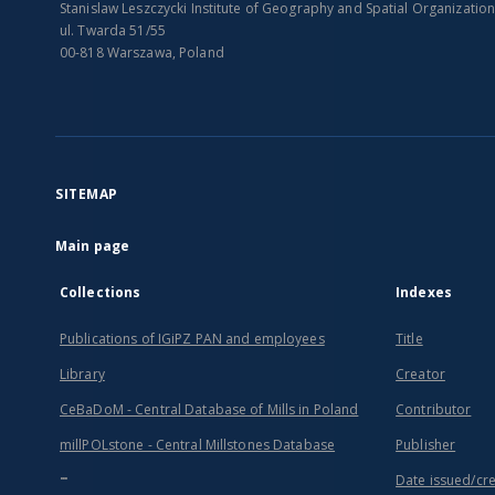
Stanislaw Leszczycki Institute of Geography and Spatial Organizatio
ul. Twarda 51/55
00-818 Warszawa, Poland
SITEMAP
Main page
Collections
Indexes
Publications of IGiPZ PAN and employees
Title
Library
Creator
CeBaDoM - Central Database of Mills in Poland
Contributor
millPOLstone - Central Millstones Database
Publisher
...
Date issued/cr