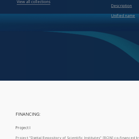
View all collections
Description
Unified name
FINANCING:
Project I
Project "Digital Repository of Scientific Institutes" [RCIN] co-financed b