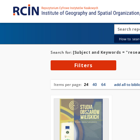
How to searc
Search for:
[Subject and Keywords = "resea
Filters
Items per page:
24
40
64
add all to bibl