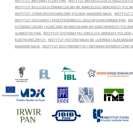
INSTYTUT MATEMATYCZNY PAN
;
INSTYTUT ARCHEOLOGII I ETNOLOGII PO
INSTYTUT BIOLOGII DOŚWIADCZALNEJ IM. MARCELEGO NENCKIEGO POLSKI
INSTYTUT CHEMII BIOORGANICZNEJ POLSKIEJ AKADEMII NAUK
;
INSTYTUT C
INSTYTUT GEOGRAFII I PRZESTRZENNEGO ZAGOSPODAROWANIA PAN
;
IN
DOŚWIADCZALNEJ I KLINICZNEJ IM.MIROSŁAWA MOSSAKOWSKIEGO POLSKI
SLAWISTYKI PAN
;
INSTYTUT SYSTEMATYKI I EWOLUCJI ZWIERZĄT POLSKIEJ
ELEKTRONICZNYCH
;
INSTYTUT HISTORII NAUKI IM. LUDWIKA I ALEKSAND
AKADEMII NAUK
;
INSTYTUT BIOCYBERNETYKI I INŻYNIERII BIOMEDYCZNEJ I