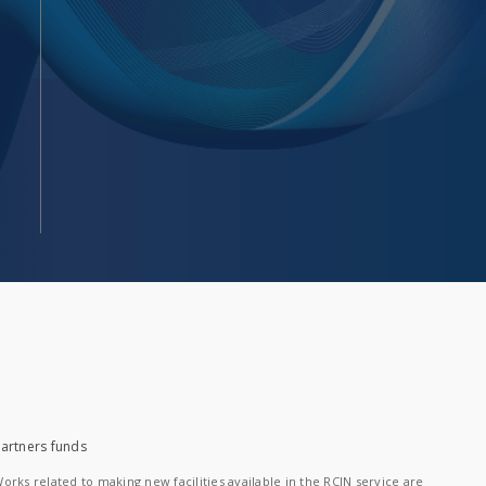
artners funds
orks related to making new facilities available in the RCIN service are