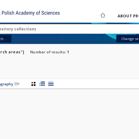
ABOUT PR
h...
Change sea
rch areas"]
Number of results:
1
iography