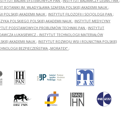
NSTYTUT BADAŃ SYSTEMOWYCH PAN
;
INSTYTUT BADAWCZY LEŚNICTWA
;
UT BOTANIKI IM. WŁADYSŁAWA SZAFERA POLSKIEJ AKADEMII NAUK
;
I POLSKIEJ AKADEMII NAUK
;
INSTYTUT FILOZOFII I SOCJOLOGII PAN
;
ĘZYKA POLSKIEGO POLSKIEJ AKADEMII NAUK
;
INSTYTUT MEDYCYNY
YTUT PODSTAWOWYCH PROBLEMÓW TECHNIKI PAN
;
INSTYTUT
ADAWCZA ŁUKASIEWICZ - INSTYTUT TECHNOLOGII MATERIAŁÓW
KIEJ AKADEMII NAUK
;
INSTYTUT ROZWOJU WSI I ROLNICTWA POLSKIEJ
CHNOLOGII BEZPIECZEŃSTWA „MORATEX”
;