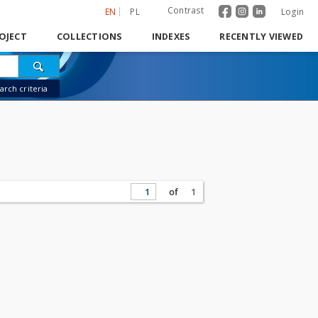
Contrast
EN
PL
Login
OJECT
COLLECTIONS
INDEXES
RECENTLY VIEWED
rch criteria
of
1