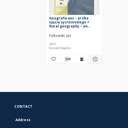
Geografia wsi – próba
ujęcia systemowego =
Rural geography – an
attempt to systemic
approach
Falkowski, Jan
2015
Book/Chapter
CONTACT
Address