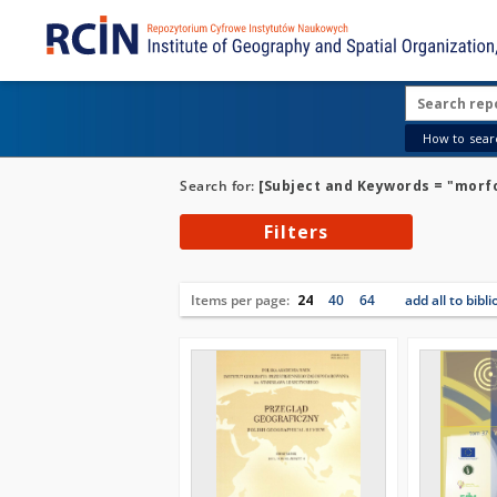
How to searc
Search for:
[Subject and Keywords = "morf
Filters
Items per page:
24
40
64
add all to bibl