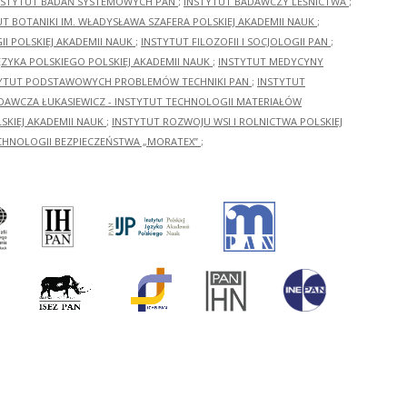
NSTYTUT BADAŃ SYSTEMOWYCH PAN
;
INSTYTUT BADAWCZY LEŚNICTWA
;
UT BOTANIKI IM. WŁADYSŁAWA SZAFERA POLSKIEJ AKADEMII NAUK
;
I POLSKIEJ AKADEMII NAUK
;
INSTYTUT FILOZOFII I SOCJOLOGII PAN
;
ĘZYKA POLSKIEGO POLSKIEJ AKADEMII NAUK
;
INSTYTUT MEDYCYNY
YTUT PODSTAWOWYCH PROBLEMÓW TECHNIKI PAN
;
INSTYTUT
ADAWCZA ŁUKASIEWICZ - INSTYTUT TECHNOLOGII MATERIAŁÓW
KIEJ AKADEMII NAUK
;
INSTYTUT ROZWOJU WSI I ROLNICTWA POLSKIEJ
CHNOLOGII BEZPIECZEŃSTWA „MORATEX”
;