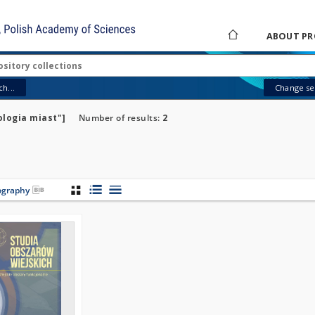
ABOUT PR
h...
Change sea
ologia miast"]
Number of results:
2
iography