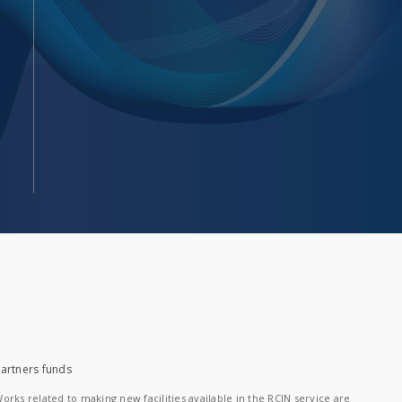
artners funds
orks related to making new facilities available in the RCIN service are