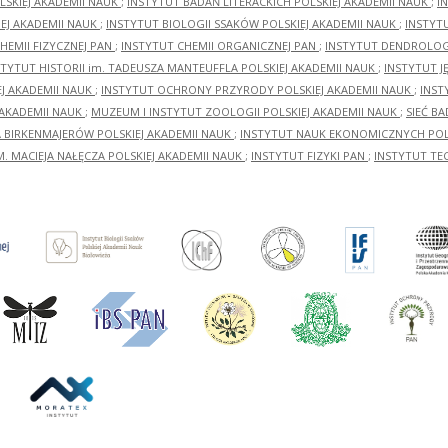
LSKIEJ AKADEMII NAUK
;
INSTYTUT BADAŃ LITERACKICH POLSKIEJ AKADEMII NAUK
;
I
EJ AKADEMII NAUK
;
INSTYTUT BIOLOGII SSAKÓW POLSKIEJ AKADEMII NAUK
;
INSTYT
HEMII FIZYCZNEJ PAN
;
INSTYTUT CHEMII ORGANICZNEJ PAN
;
INSTYTUT DENDROLOGI
STYTUT HISTORII im. TADEUSZA MANTEUFFLA POLSKIEJ AKADEMII NAUK
;
INSTYTUT J
EJ AKADEMII NAUK
;
INSTYTUT OCHRONY PRZYRODY POLSKIEJ AKADEMII NAUK
;
INST
 AKADEMII NAUK
;
MUZEUM I INSTYTUT ZOOLOGII POLSKIEJ AKADEMII NAUK
;
SIEĆ B
RA BIRKENMAJERÓW POLSKIEJ AKADEMII NAUK
;
INSTYTUT NAUK EKONOMICZNYCH POLS
M. MACIEJA NAŁĘCZA POLSKIEJ AKADEMII NAUK
;
INSTYTUT FIZYKI PAN
;
INSTYTUT TE