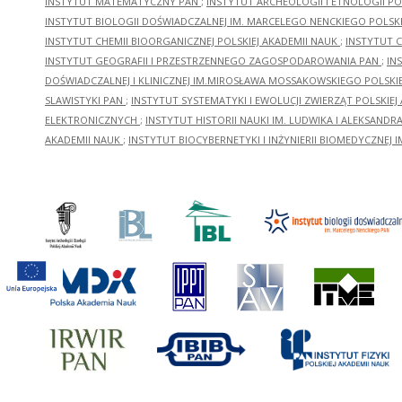
INSTYTUT MATEMATYCZNY PAN
;
INSTYTUT ARCHEOLOGII I ETNOLOGII PO
INSTYTUT BIOLOGII DOŚWIADCZALNEJ IM. MARCELEGO NENCKIEGO POLSKI
INSTYTUT CHEMII BIOORGANICZNEJ POLSKIEJ AKADEMII NAUK
;
INSTYTUT C
INSTYTUT GEOGRAFII I PRZESTRZENNEGO ZAGOSPODAROWANIA PAN
;
IN
DOŚWIADCZALNEJ I KLINICZNEJ IM.MIROSŁAWA MOSSAKOWSKIEGO POLSKI
SLAWISTYKI PAN
;
INSTYTUT SYSTEMATYKI I EWOLUCJI ZWIERZĄT POLSKIEJ
ELEKTRONICZNYCH
;
INSTYTUT HISTORII NAUKI IM. LUDWIKA I ALEKSAND
AKADEMII NAUK
;
INSTYTUT BIOCYBERNETYKI I INŻYNIERII BIOMEDYCZNEJ I