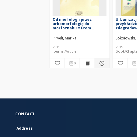
Od morfologii przez
Urbanizacj
urbomorfologię do
przykładzi
morfoznaku = From
zdegrado
morphology via urban
wojewódz
morphology through to the
świętokrzy
Pirveli, Marika
Sokołowski,
morphomark
Urbanizati
the exampl
2011
2015
towns in t
Journal/Article
Book/Chapt
Świętokrzy
Voivodesh
CONTACT
Address