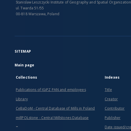
Stanislaw Leszczycki Institute of Geography and Spatial Organizatio
ul. Twarda 51/55
00-818 Warszawa, Poland
SITEMAP
Main page
Collections
Indexes
Publications of IGiPZ PAN and employees
Title
Library
Creator
CeBaDoM - Central Database of Mills in Poland
Contributor
millPOLstone - Central Millstones Database
Publisher
...
Date issued/cr