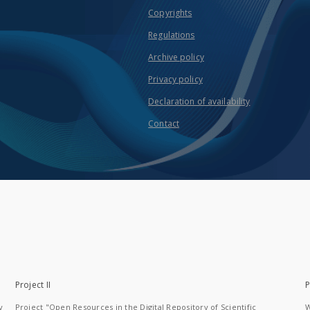
Copyrights
Regulations
Archive policy
Privacy policy
Declaration of availability
Contact
Project II
P
y
Project "Open Resources in the Digital Repository of Scientific
W