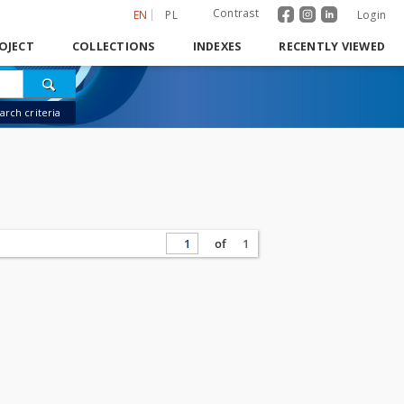
Contrast
EN
PL
Login
OJECT
COLLECTIONS
INDEXES
RECENTLY VIEWED
rch criteria
of
1