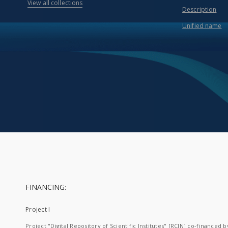
View all collections
Description
Unified name
FINANCING:
Project I
Project "Digital Repository of Scientific Institutes" [RCIN] co-financed b