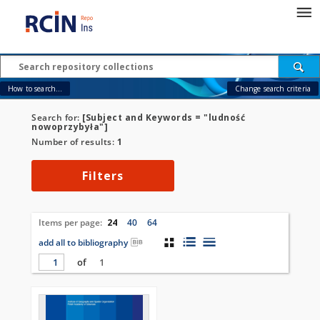
How to search...
Change search criteria
Search for:
[Subject and Keywords = "ludność
nowoprzybyła"]
Number of results:
1
Filters
Items per page:
24
40
64
add all to bibliography
of
1