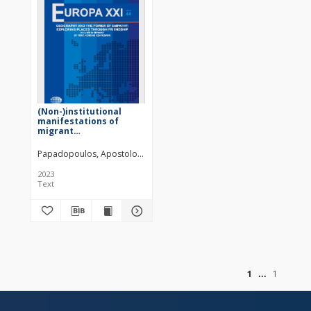
(Non-)institutional
manifestations of
migrant
infrastructures for
refugees in rural
Papadopoulos, Apostolos G.
Fratsea, Loukia-Maria
Greece
2023
Text
of
1
1