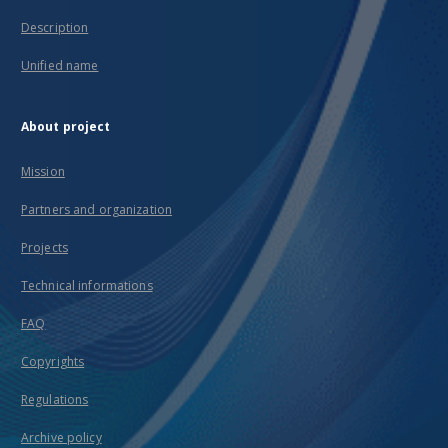
Description
Unified name
About project
Mission
Partners and organization
Projects
Technical informations
FAQ
Copyrights
Regulations
Archive policy