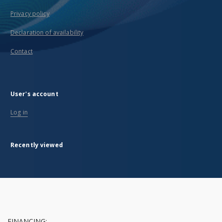
Privacy policy
Declaration of availability
Contact
User's account
Log in
Recently viewed
FINANCING: