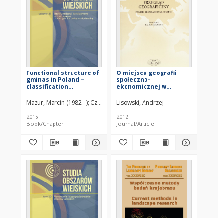
Functional structure of
O miejscu geografii
gminas in Poland –
społeczno-
classification
ekonomicznej w
approaches and
geografii i systemie
research opportunities
nauki = The place of
Mazur, Marcin (1982– )
Czapiewski, Konrad Ł.
Lisowski, Andrzej
human geography in
geography and the
2016
2012
science system
Book/Chapter
Journal/Article