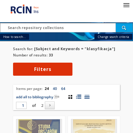
How to search...
Change search criteria
Search for:
[Subject and Keywords = "klasyfikacja"]
Number of results:
33
Filters
Items per page:
24
40
64
add all to bibliography
of
2