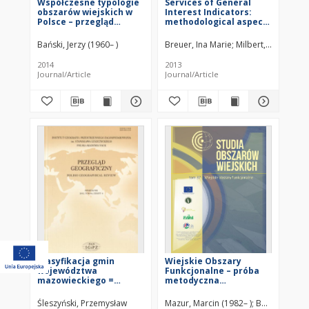
Współczesne typologie
Services of General
obszarów wiejskich w
Interest Indicators:
Polsce – przegląd
methodological aspects
podejść
and findings
metodologicznych =
Bański, Jerzy (1960– )
Breuer, Ina Marie
Milbert, Antonia
Contemporary
typologies of rural
2014
2013
areas in Poland – an
Journal/Article
Journal/Article
overview of
methodological
approaches
Klasyfikacja gmin
Wiejskie Obszary
województwa
Funkcjonalne – próba
mazowieckiego =
metodyczna
Classification of gminas
wyznaczenia ich
in Poland's Mazowieckie
obszarów i granic =
Śleszyński, Przemysław
Mazur, Marcin (1982– )
Bański, Jerzy 