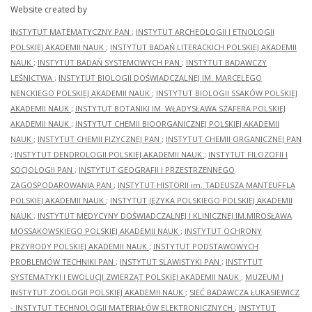
Website created by
INSTYTUT MATEMATYCZNY PAN
;
INSTYTUT ARCHEOLOGII I ETNOLOGII
POLSKIEJ AKADEMII NAUK
;
INSTYTUT BADAŃ LITERACKICH POLSKIEJ AKADEMII
NAUK
;
INSTYTUT BADAŃ SYSTEMOWYCH PAN
;
INSTYTUT BADAWCZY
LEŚNICTWA
;
INSTYTUT BIOLOGII DOŚWIADCZALNEJ IM. MARCELEGO
NENCKIEGO POLSKIEJ AKADEMII NAUK
;
INSTYTUT BIOLOGII SSAKÓW POLSKIEJ
AKADEMII NAUK
;
INSTYTUT BOTANIKI IM. WŁADYSŁAWA SZAFERA POLSKIEJ
AKADEMII NAUK
;
INSTYTUT CHEMII BIOORGANICZNEJ POLSKIEJ AKADEMII
NAUK
;
INSTYTUT CHEMII FIZYCZNEJ PAN
;
INSTYTUT CHEMII ORGANICZNEJ PAN
;
INSTYTUT DENDROLOGII POLSKIEJ AKADEMII NAUK
;
INSTYTUT FILOZOFII I
SOCJOLOGII PAN
;
INSTYTUT GEOGRAFII I PRZESTRZENNEGO
ZAGOSPODAROWANIA PAN
;
INSTYTUT HISTORII im. TADEUSZA MANTEUFFLA
POLSKIEJ AKADEMII NAUK
;
INSTYTUT JĘZYKA POLSKIEGO POLSKIEJ AKADEMII
NAUK
;
INSTYTUT MEDYCYNY DOŚWIADCZALNEJ I KLINICZNEJ IM.MIROSŁAWA
MOSSAKOWSKIEGO POLSKIEJ AKADEMII NAUK
;
INSTYTUT OCHRONY
PRZYRODY POLSKIEJ AKADEMII NAUK
;
INSTYTUT PODSTAWOWYCH
PROBLEMÓW TECHNIKI PAN
;
INSTYTUT SLAWISTYKI PAN
;
INSTYTUT
SYSTEMATYKI I EWOLUCJI ZWIERZĄT POLSKIEJ AKADEMII NAUK
;
MUZEUM I
INSTYTUT ZOOLOGII POLSKIEJ AKADEMII NAUK
;
SIEĆ BADAWCZA ŁUKASIEWICZ
- INSTYTUT TECHNOLOGII MATERIAŁÓW ELEKTRONICZNYCH
;
INSTYTUT