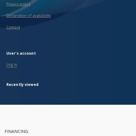
Privacy policy
Declaration of availability
Contact
User's account
Log in
Recently viewed
FINANCING: