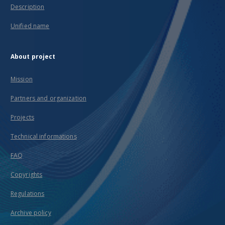
Description
Unified name
About project
Mission
Partners and organization
Projects
Technical informations
FAQ
Copyrights
Regulations
Archive policy