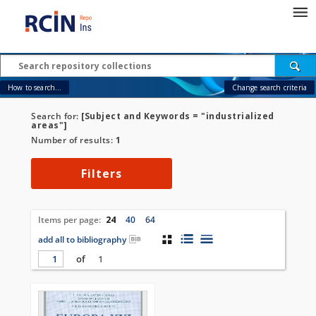
How to search...
Change search criteria
Search for:
[Subject and Keywords = "industrialized
areas"]
Number of results:
1
Filters
Items per page:
24
40
64
add all to bibliography
of
1