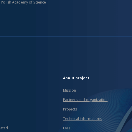
n Polish Academy of Science
About project
Mission
Partners and organization
Projects
Technical informations
eated
FAQ