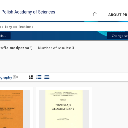
ABOUT PR
h...
Change sea
rafia medyczna"]
Number of results:
3
iography