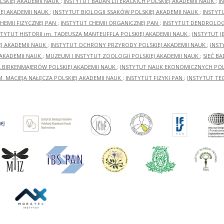
LSKIEJ AKADEMII NAUK
;
INSTYTUT BADAŃ LITERACKICH POLSKIEJ AKADEMII NAUK
;
I
EJ AKADEMII NAUK
;
INSTYTUT BIOLOGII SSAKÓW POLSKIEJ AKADEMII NAUK
;
INSTYT
HEMII FIZYCZNEJ PAN
;
INSTYTUT CHEMII ORGANICZNEJ PAN
;
INSTYTUT DENDROLOGI
STYTUT HISTORII im. TADEUSZA MANTEUFFLA POLSKIEJ AKADEMII NAUK
;
INSTYTUT J
EJ AKADEMII NAUK
;
INSTYTUT OCHRONY PRZYRODY POLSKIEJ AKADEMII NAUK
;
INST
 AKADEMII NAUK
;
MUZEUM I INSTYTUT ZOOLOGII POLSKIEJ AKADEMII NAUK
;
SIEĆ B
RA BIRKENMAJERÓW POLSKIEJ AKADEMII NAUK
;
INSTYTUT NAUK EKONOMICZNYCH POLS
M. MACIEJA NAŁĘCZA POLSKIEJ AKADEMII NAUK
;
INSTYTUT FIZYKI PAN
;
INSTYTUT TE