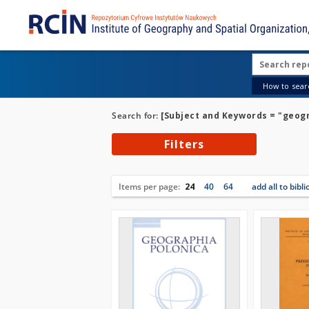
How to searc
Search for:
[Subject and Keywords = "geog
Filters
Items per page:
24
40
64
add all to bibl