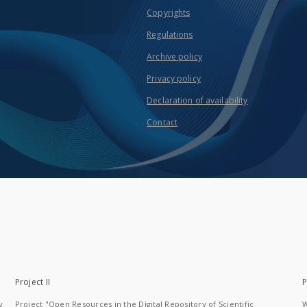
Copyrights
Regulations
Archive policy
Privacy policy
Declaration of availability
Contact
Project II
P
y
Project "Open Resources in the Digital Repository of Scientific
W