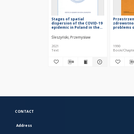
Stages of spatial
Przestrze
dispersion of the COVID-19
zdrowotnoś
epidemic in Poland in the
problems o
first six months (4 March-
20 September, 2020) .
Śleszyński, Przemysław
2021
1990
Text
Book/Chapt
CONTACT
Address