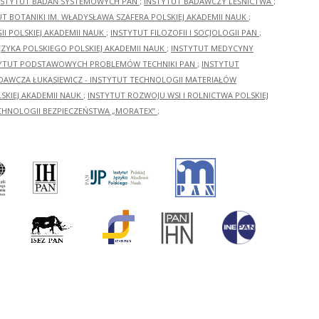
NSTYTUT BADAŃ SYSTEMOWYCH PAN
;
INSTYTUT BADAWCZY LEŚNICTWA
;
UT BOTANIKI IM. WŁADYSŁAWA SZAFERA POLSKIEJ AKADEMII NAUK
;
I POLSKIEJ AKADEMII NAUK
;
INSTYTUT FILOZOFII I SOCJOLOGII PAN
;
ĘZYKA POLSKIEGO POLSKIEJ AKADEMII NAUK
;
INSTYTUT MEDYCYNY
YTUT PODSTAWOWYCH PROBLEMÓW TECHNIKI PAN
;
INSTYTUT
ADAWCZA ŁUKASIEWICZ - INSTYTUT TECHNOLOGII MATERIAŁÓW
KIEJ AKADEMII NAUK
;
INSTYTUT ROZWOJU WSI I ROLNICTWA POLSKIEJ
CHNOLOGII BEZPIECZEŃSTWA „MORATEX”
;