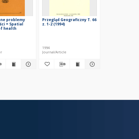
nne problemy
Przegląd Geograficzny T. 66
ci = Spatial
z. 1-2 (1994)
f health
1994
er
Journal/Article