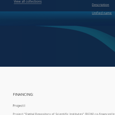
View all collections
Description
Unified name
FINANCING:
Project I
Project "Digital Repository of Scientific Institutes" [RCIN] co-financed b