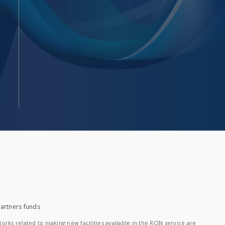
artners funds
orks related to making new facilities available in the RCIN service are