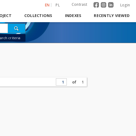
Contrast
EN
PL
Login
OJECT
COLLECTIONS
INDEXES
RECENTLY VIEWED
rch criteria
of
1