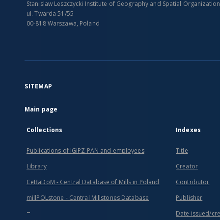
Stanislaw Leszczycki Institute of Geography and Spatial Organizatio
ul. Twarda 51/55
00-818 Warszawa, Poland
SITEMAP
Main page
Collections
Indexes
Publications of IGiPZ PAN and employees
Title
Library
Creator
CeBaDoM - Central Database of Mills in Poland
Contributor
millPOLstone - Central Millstones Database
Publisher
...
Date issued/cr