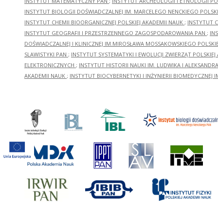
INSTYTUT MATEMATYCZNY PAN
;
INSTYTUT ARCHEOLOGII I ETNOLOGII PO
INSTYTUT BIOLOGII DOŚWIADCZALNEJ IM. MARCELEGO NENCKIEGO POLSKI
INSTYTUT CHEMII BIOORGANICZNEJ POLSKIEJ AKADEMII NAUK
;
INSTYTUT C
INSTYTUT GEOGRAFII I PRZESTRZENNEGO ZAGOSPODAROWANIA PAN
;
IN
DOŚWIADCZALNEJ I KLINICZNEJ IM.MIROSŁAWA MOSSAKOWSKIEGO POLSKI
SLAWISTYKI PAN
;
INSTYTUT SYSTEMATYKI I EWOLUCJI ZWIERZĄT POLSKIEJ
ELEKTRONICZNYCH
;
INSTYTUT HISTORII NAUKI IM. LUDWIKA I ALEKSAND
AKADEMII NAUK
;
INSTYTUT BIOCYBERNETYKI I INŻYNIERII BIOMEDYCZNEJ I