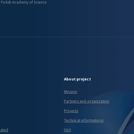
n Polish Academy of Science
About project
Mission
Partners and organization
Projects
Technical informations
eated
FAQ