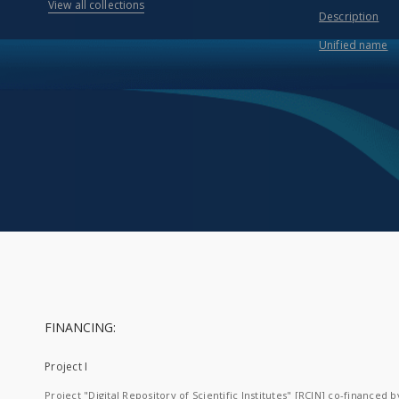
View all collections
Description
Unified name
FINANCING:
Project I
Project "Digital Repository of Scientific Institutes" [RCIN] co-financed b