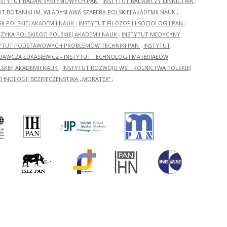
NSTYTUT BADAŃ SYSTEMOWYCH PAN
;
INSTYTUT BADAWCZY LEŚNICTWA
;
UT BOTANIKI IM. WŁADYSŁAWA SZAFERA POLSKIEJ AKADEMII NAUK
;
I POLSKIEJ AKADEMII NAUK
;
INSTYTUT FILOZOFII I SOCJOLOGII PAN
;
ĘZYKA POLSKIEGO POLSKIEJ AKADEMII NAUK
;
INSTYTUT MEDYCYNY
YTUT PODSTAWOWYCH PROBLEMÓW TECHNIKI PAN
;
INSTYTUT
ADAWCZA ŁUKASIEWICZ - INSTYTUT TECHNOLOGII MATERIAŁÓW
KIEJ AKADEMII NAUK
;
INSTYTUT ROZWOJU WSI I ROLNICTWA POLSKIEJ
CHNOLOGII BEZPIECZEŃSTWA „MORATEX”
;