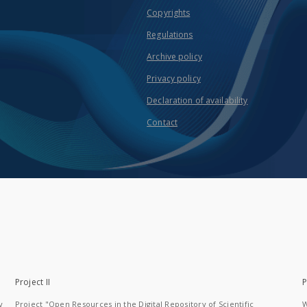
Copyrights
Regulations
Archive policy
Privacy policy
Declaration of availability
Contact
Project II
P
y
Project "Open Resources in the Digital Repository of Scientific
W