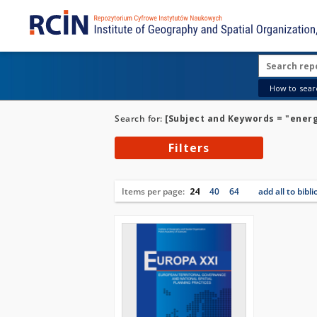
How to searc
Search for:
[Subject and Keywords = "ener
Filters
Items per page:
24
40
64
add all to bibl