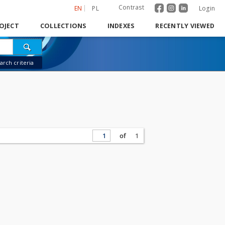
Contrast
EN
PL
Login
OJECT
COLLECTIONS
INDEXES
RECENTLY VIEWED
rch criteria
of
1