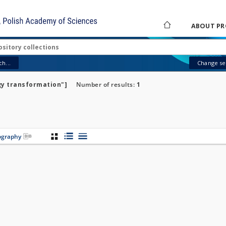
ABOUT PR
h...
Change sea
gy transformation"]
Number of results:
1
iography