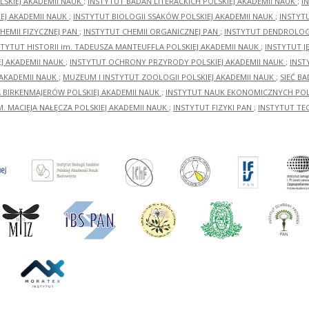
LSKIEJ AKADEMII NAUK
;
INSTYTUT BADAŃ LITERACKICH POLSKIEJ AKADEMII NAUK
;
I
EJ AKADEMII NAUK
;
INSTYTUT BIOLOGII SSAKÓW POLSKIEJ AKADEMII NAUK
;
INSTYT
HEMII FIZYCZNEJ PAN
;
INSTYTUT CHEMII ORGANICZNEJ PAN
;
INSTYTUT DENDROLOGI
STYTUT HISTORII im. TADEUSZA MANTEUFFLA POLSKIEJ AKADEMII NAUK
;
INSTYTUT J
EJ AKADEMII NAUK
;
INSTYTUT OCHRONY PRZYRODY POLSKIEJ AKADEMII NAUK
;
INST
 AKADEMII NAUK
;
MUZEUM I INSTYTUT ZOOLOGII POLSKIEJ AKADEMII NAUK
;
SIEĆ B
RA BIRKENMAJERÓW POLSKIEJ AKADEMII NAUK
;
INSTYTUT NAUK EKONOMICZNYCH POLS
M. MACIEJA NAŁĘCZA POLSKIEJ AKADEMII NAUK
;
INSTYTUT FIZYKI PAN
;
INSTYTUT TE