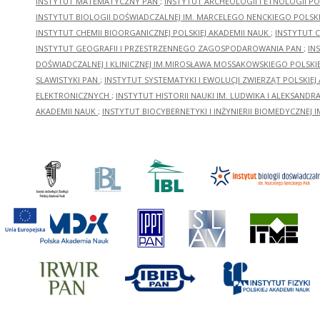
INSTYTUT MATEMATYCZNY PAN
;
INSTYTUT ARCHEOLOGII I ETNOLOGII PO
INSTYTUT BIOLOGII DOŚWIADCZALNEJ IM. MARCELEGO NENCKIEGO POLSKI
INSTYTUT CHEMII BIOORGANICZNEJ POLSKIEJ AKADEMII NAUK
;
INSTYTUT C
INSTYTUT GEOGRAFII I PRZESTRZENNEGO ZAGOSPODAROWANIA PAN
;
IN
DOŚWIADCZALNEJ I KLINICZNEJ IM.MIROSŁAWA MOSSAKOWSKIEGO POLSKI
SLAWISTYKI PAN
;
INSTYTUT SYSTEMATYKI I EWOLUCJI ZWIERZĄT POLSKIEJ
ELEKTRONICZNYCH
;
INSTYTUT HISTORII NAUKI IM. LUDWIKA I ALEKSAND
AKADEMII NAUK
;
INSTYTUT BIOCYBERNETYKI I INŻYNIERII BIOMEDYCZNEJ I