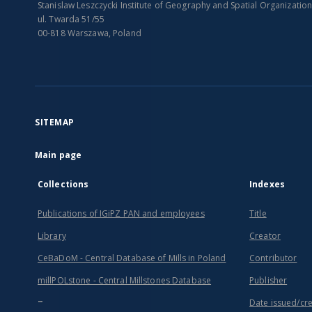
Stanislaw Leszczycki Institute of Geography and Spatial Organizatio
ul. Twarda 51/55
00-818 Warszawa, Poland
SITEMAP
Main page
Collections
Indexes
Publications of IGiPZ PAN and employees
Title
Library
Creator
CeBaDoM - Central Database of Mills in Poland
Contributor
millPOLstone - Central Millstones Database
Publisher
...
Date issued/cr