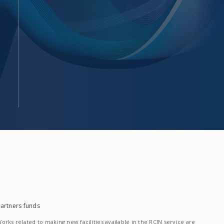
artners funds
orks related to making new facilities available in the RCIN service are