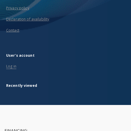
Privacy policy
Declaration of availability
Contact
User's account
Log in
Recently viewed
FINANCING: