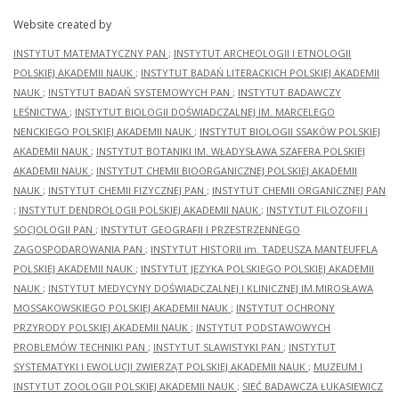
Website created by
INSTYTUT MATEMATYCZNY PAN
;
INSTYTUT ARCHEOLOGII I ETNOLOGII
POLSKIEJ AKADEMII NAUK
;
INSTYTUT BADAŃ LITERACKICH POLSKIEJ AKADEMII
NAUK
;
INSTYTUT BADAŃ SYSTEMOWYCH PAN
;
INSTYTUT BADAWCZY
LEŚNICTWA
;
INSTYTUT BIOLOGII DOŚWIADCZALNEJ IM. MARCELEGO
NENCKIEGO POLSKIEJ AKADEMII NAUK
;
INSTYTUT BIOLOGII SSAKÓW POLSKIEJ
AKADEMII NAUK
;
INSTYTUT BOTANIKI IM. WŁADYSŁAWA SZAFERA POLSKIEJ
AKADEMII NAUK
;
INSTYTUT CHEMII BIOORGANICZNEJ POLSKIEJ AKADEMII
NAUK
;
INSTYTUT CHEMII FIZYCZNEJ PAN
;
INSTYTUT CHEMII ORGANICZNEJ PAN
;
INSTYTUT DENDROLOGII POLSKIEJ AKADEMII NAUK
;
INSTYTUT FILOZOFII I
SOCJOLOGII PAN
;
INSTYTUT GEOGRAFII I PRZESTRZENNEGO
ZAGOSPODAROWANIA PAN
;
INSTYTUT HISTORII im. TADEUSZA MANTEUFFLA
POLSKIEJ AKADEMII NAUK
;
INSTYTUT JĘZYKA POLSKIEGO POLSKIEJ AKADEMII
NAUK
;
INSTYTUT MEDYCYNY DOŚWIADCZALNEJ I KLINICZNEJ IM.MIROSŁAWA
MOSSAKOWSKIEGO POLSKIEJ AKADEMII NAUK
;
INSTYTUT OCHRONY
PRZYRODY POLSKIEJ AKADEMII NAUK
;
INSTYTUT PODSTAWOWYCH
PROBLEMÓW TECHNIKI PAN
;
INSTYTUT SLAWISTYKI PAN
;
INSTYTUT
SYSTEMATYKI I EWOLUCJI ZWIERZĄT POLSKIEJ AKADEMII NAUK
;
MUZEUM I
INSTYTUT ZOOLOGII POLSKIEJ AKADEMII NAUK
;
SIEĆ BADAWCZA ŁUKASIEWICZ