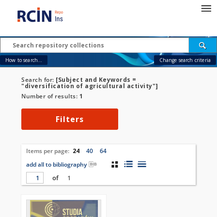
How to search...
Change search criteria
Search for:
[Subject and Keywords =
"diversification of agricultural activity"]
Number of results:
1
Filters
Items per page:
24
40
64
add all to bibliography
of
1