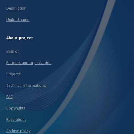
Description
Unified name
About project
Mission
Partners and organization
Projects
Technical informations
FAQ
Copyrights
Regulations
Archive policy