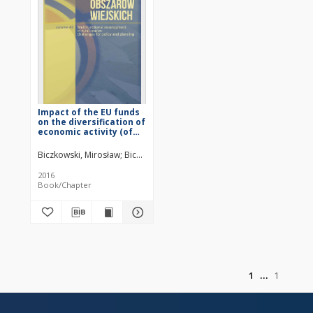
Impact of the EU funds
on the diversification of
economic activity (of
farms) and their role in
multi-functional
Biczkowski, Mirosław
Biczkowska, Marta
development of rural
areas
2016
Book/Chapter
of
1
1