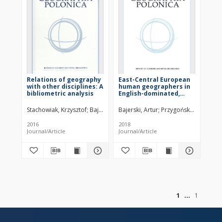
Relations of geography
East-Central European
with other disciplines: A
human geographers in
bibliometric analysis
English-dominated,
Anglophone-based
international
Stachowiak, Krzysztof
Bajerski, Artur
Bajerski, Artur
Przygoński, Krzysztof
publishing space
2016
2018
Journal/Article
Journal/Article
of
1
1