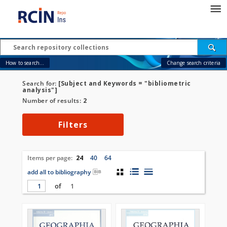
How to search...
Change search criteria
Search for:
[Subject and Keywords = "bibliometric
analysis"]
Number of results:
2
Filters
Items per page:
24
40
64
add all to bibliography
of
1