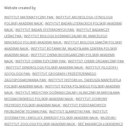
Website created by
INSTYTUT MATEMATYCZNY PAN
;
INSTYTUT ARCHEOLOGII I ETNOLOGII
POLSKIEJ AKADEMII NAUK
;
INSTYTUT BADAŃ LITERACKICH POLSKIEJ AKADEMII
NAUK
;
INSTYTUT BADAŃ SYSTEMOWYCH PAN
;
INSTYTUT BADAWCZY
LEŚNICTWA
;
INSTYTUT BIOLOGII DOŚWIADCZALNEJ IM. MARCELEGO
NENCKIEGO POLSKIEJ AKADEMII NAUK
;
INSTYTUT BIOLOGII SSAKÓW POLSKIEJ
AKADEMII NAUK
;
INSTYTUT BOTANIKI IM. WŁADYSŁAWA SZAFERA POLSKIEJ
AKADEMII NAUK
;
INSTYTUT CHEMII BIOORGANICZNEJ POLSKIEJ AKADEMII
NAUK
;
INSTYTUT CHEMII FIZYCZNEJ PAN
;
INSTYTUT CHEMII ORGANICZNEJ PAN
;
INSTYTUT DENDROLOGII POLSKIEJ AKADEMII NAUK
;
INSTYTUT FILOZOFII I
SOCJOLOGII PAN
;
INSTYTUT GEOGRAFII I PRZESTRZENNEGO
ZAGOSPODAROWANIA PAN
;
INSTYTUT HISTORII im. TADEUSZA MANTEUFFLA
POLSKIEJ AKADEMII NAUK
;
INSTYTUT JĘZYKA POLSKIEGO POLSKIEJ AKADEMII
NAUK
;
INSTYTUT MEDYCYNY DOŚWIADCZALNEJ I KLINICZNEJ IM.MIROSŁAWA
MOSSAKOWSKIEGO POLSKIEJ AKADEMII NAUK
;
INSTYTUT OCHRONY
PRZYRODY POLSKIEJ AKADEMII NAUK
;
INSTYTUT PODSTAWOWYCH
PROBLEMÓW TECHNIKI PAN
;
INSTYTUT SLAWISTYKI PAN
;
INSTYTUT
SYSTEMATYKI I EWOLUCJI ZWIERZĄT POLSKIEJ AKADEMII NAUK
;
MUZEUM I
INSTYTUT ZOOLOGII POLSKIEJ AKADEMII NAUK
;
SIEĆ BADAWCZA ŁUKASIEWICZ