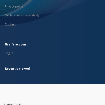
Privacy policy
Declaration of availability
Contact
User's account
Log in
Recently viewed
FINANCING: