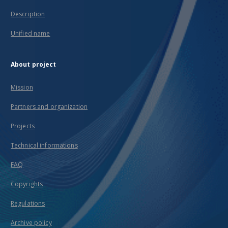
Description
Unified name
About project
Mission
Partners and organization
Projects
Technical informations
FAQ
Copyrights
Regulations
Archive policy