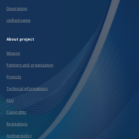
Description
Unified name
About project
Mission
Partners and organization
Projects
Technical informations
FAQ
Copyrights
Regulations
Archive policy