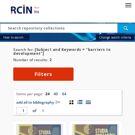
How to search...
Change search criteria
Search for:
[Subject and Keywords = "barriers to
development"]
Number of results:
2
Filters
Items per page:
24
40
64
add all to bibliography
of
1