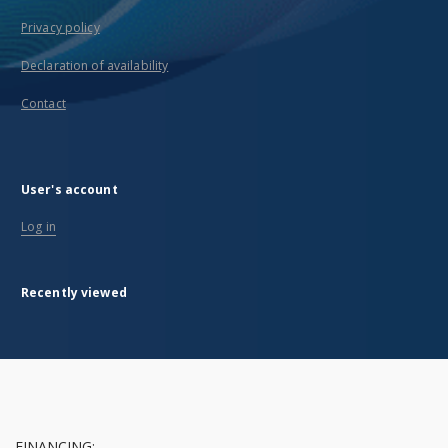
Privacy policy
Declaration of availability
Contact
User's account
Log in
Recently viewed
FINANCING: