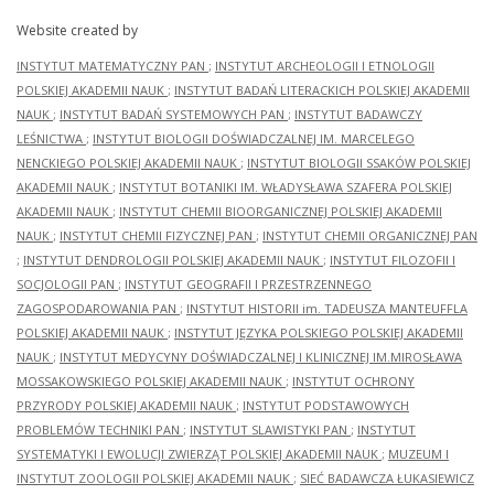
Website created by
INSTYTUT MATEMATYCZNY PAN
;
INSTYTUT ARCHEOLOGII I ETNOLOGII
POLSKIEJ AKADEMII NAUK
;
INSTYTUT BADAŃ LITERACKICH POLSKIEJ AKADEMII
NAUK
;
INSTYTUT BADAŃ SYSTEMOWYCH PAN
;
INSTYTUT BADAWCZY
LEŚNICTWA
;
INSTYTUT BIOLOGII DOŚWIADCZALNEJ IM. MARCELEGO
NENCKIEGO POLSKIEJ AKADEMII NAUK
;
INSTYTUT BIOLOGII SSAKÓW POLSKIEJ
AKADEMII NAUK
;
INSTYTUT BOTANIKI IM. WŁADYSŁAWA SZAFERA POLSKIEJ
AKADEMII NAUK
;
INSTYTUT CHEMII BIOORGANICZNEJ POLSKIEJ AKADEMII
NAUK
;
INSTYTUT CHEMII FIZYCZNEJ PAN
;
INSTYTUT CHEMII ORGANICZNEJ PAN
;
INSTYTUT DENDROLOGII POLSKIEJ AKADEMII NAUK
;
INSTYTUT FILOZOFII I
SOCJOLOGII PAN
;
INSTYTUT GEOGRAFII I PRZESTRZENNEGO
ZAGOSPODAROWANIA PAN
;
INSTYTUT HISTORII im. TADEUSZA MANTEUFFLA
POLSKIEJ AKADEMII NAUK
;
INSTYTUT JĘZYKA POLSKIEGO POLSKIEJ AKADEMII
NAUK
;
INSTYTUT MEDYCYNY DOŚWIADCZALNEJ I KLINICZNEJ IM.MIROSŁAWA
MOSSAKOWSKIEGO POLSKIEJ AKADEMII NAUK
;
INSTYTUT OCHRONY
PRZYRODY POLSKIEJ AKADEMII NAUK
;
INSTYTUT PODSTAWOWYCH
PROBLEMÓW TECHNIKI PAN
;
INSTYTUT SLAWISTYKI PAN
;
INSTYTUT
SYSTEMATYKI I EWOLUCJI ZWIERZĄT POLSKIEJ AKADEMII NAUK
;
MUZEUM I
INSTYTUT ZOOLOGII POLSKIEJ AKADEMII NAUK
;
SIEĆ BADAWCZA ŁUKASIEWICZ