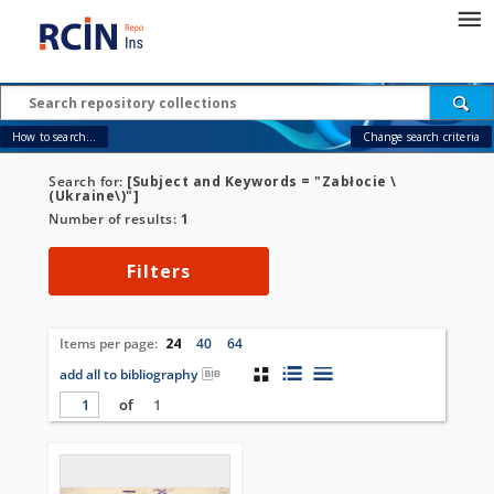
How to search...
Change search criteria
Search for:
[Subject and Keywords = "Zabłocie \
(Ukraine\)"]
Number of results:
1
Filters
Items per page:
24
40
64
add all to bibliography
of
1