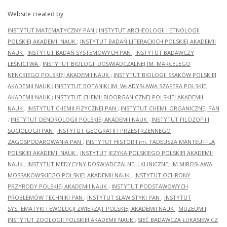
Website created by
INSTYTUT MATEMATYCZNY PAN
;
INSTYTUT ARCHEOLOGII I ETNOLOGII
POLSKIEJ AKADEMII NAUK
;
INSTYTUT BADAŃ LITERACKICH POLSKIEJ AKADEMII
NAUK
;
INSTYTUT BADAŃ SYSTEMOWYCH PAN
;
INSTYTUT BADAWCZY
LEŚNICTWA
;
INSTYTUT BIOLOGII DOŚWIADCZALNEJ IM. MARCELEGO
NENCKIEGO POLSKIEJ AKADEMII NAUK
;
INSTYTUT BIOLOGII SSAKÓW POLSKIEJ
AKADEMII NAUK
;
INSTYTUT BOTANIKI IM. WŁADYSŁAWA SZAFERA POLSKIEJ
AKADEMII NAUK
;
INSTYTUT CHEMII BIOORGANICZNEJ POLSKIEJ AKADEMII
NAUK
;
INSTYTUT CHEMII FIZYCZNEJ PAN
;
INSTYTUT CHEMII ORGANICZNEJ PAN
;
INSTYTUT DENDROLOGII POLSKIEJ AKADEMII NAUK
;
INSTYTUT FILOZOFII I
SOCJOLOGII PAN
;
INSTYTUT GEOGRAFII I PRZESTRZENNEGO
ZAGOSPODAROWANIA PAN
;
INSTYTUT HISTORII im. TADEUSZA MANTEUFFLA
POLSKIEJ AKADEMII NAUK
;
INSTYTUT JĘZYKA POLSKIEGO POLSKIEJ AKADEMII
NAUK
;
INSTYTUT MEDYCYNY DOŚWIADCZALNEJ I KLINICZNEJ IM.MIROSŁAWA
MOSSAKOWSKIEGO POLSKIEJ AKADEMII NAUK
;
INSTYTUT OCHRONY
PRZYRODY POLSKIEJ AKADEMII NAUK
;
INSTYTUT PODSTAWOWYCH
PROBLEMÓW TECHNIKI PAN
;
INSTYTUT SLAWISTYKI PAN
;
INSTYTUT
SYSTEMATYKI I EWOLUCJI ZWIERZĄT POLSKIEJ AKADEMII NAUK
;
MUZEUM I
INSTYTUT ZOOLOGII POLSKIEJ AKADEMII NAUK
;
SIEĆ BADAWCZA ŁUKASIEWICZ