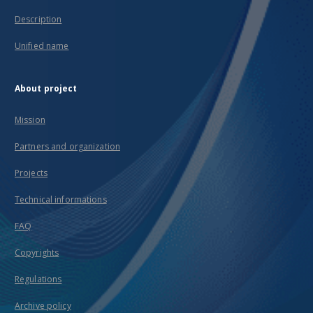
Description
Unified name
About project
Mission
Partners and organization
Projects
Technical informations
FAQ
Copyrights
Regulations
Archive policy