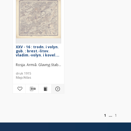
XXV - 16 : trodn. i volyn.
gub. : brest.-litov.
vladim.-volyn. i kovel.
uězd.
Rosja. Armiâ. Glavnyj štab. Litografìâ kartografičeskago zavedenìâ. 
druk 1915
Map/Atlas
of
1
1