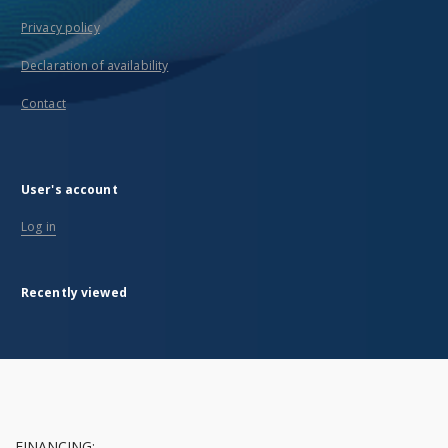
Privacy policy
Declaration of availability
Contact
User's account
Log in
Recently viewed
FINANCING: