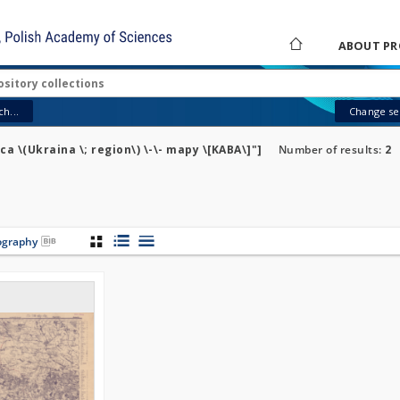
ABOUT PR
h...
Change sea
a \(Ukraina \; region\) \-\- mapy \[KABA\]"]
Number of results:
2
iography