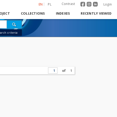
Contrast
EN
PL
Login
OJECT
COLLECTIONS
INDEXES
RECENTLY VIEWED
rch criteria
of
1