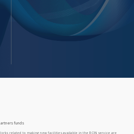
artners funds
orks related to making new facilities available in the RCIN service are