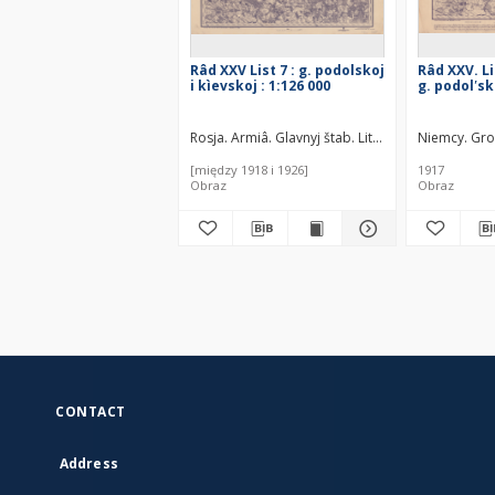
Râd XXV List 7 : g. podolskoj
Râd XXV. Li
i kìevskoj : 1:126 000
g. podolʹsk
Rosja. Armiâ. Glavnyj štab. Litografìâ kartograf
Niemcy. Gro
[między 1918 i 1926]
1917
Obraz
Obraz
CONTACT
Address