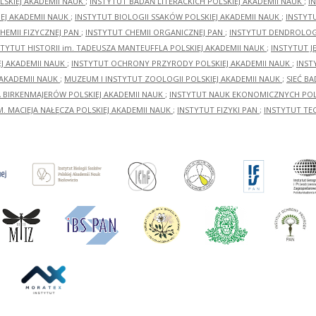
LSKIEJ AKADEMII NAUK
;
INSTYTUT BADAŃ LITERACKICH POLSKIEJ AKADEMII NAUK
;
I
EJ AKADEMII NAUK
;
INSTYTUT BIOLOGII SSAKÓW POLSKIEJ AKADEMII NAUK
;
INSTYT
HEMII FIZYCZNEJ PAN
;
INSTYTUT CHEMII ORGANICZNEJ PAN
;
INSTYTUT DENDROLOGI
STYTUT HISTORII im. TADEUSZA MANTEUFFLA POLSKIEJ AKADEMII NAUK
;
INSTYTUT J
EJ AKADEMII NAUK
;
INSTYTUT OCHRONY PRZYRODY POLSKIEJ AKADEMII NAUK
;
INST
 AKADEMII NAUK
;
MUZEUM I INSTYTUT ZOOLOGII POLSKIEJ AKADEMII NAUK
;
SIEĆ B
RA BIRKENMAJERÓW POLSKIEJ AKADEMII NAUK
;
INSTYTUT NAUK EKONOMICZNYCH POLS
M. MACIEJA NAŁĘCZA POLSKIEJ AKADEMII NAUK
;
INSTYTUT FIZYKI PAN
;
INSTYTUT TE