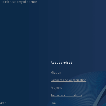
n Polish Academy of Science
About project
Mission
Partners and organization
Projects
Technical informations
eated
FAQ