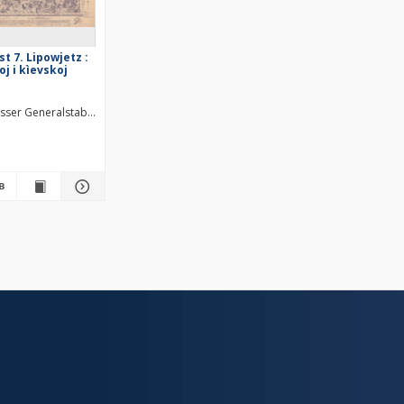
st 7. Lipowjetz :
oj i kìevskoj
ičeskago zavedenìâ. Autor materiału źródłowego
sser Generalstab. Kartographische Abteilung. Redaktor