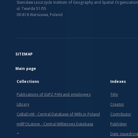
Stanislaw Leszczycki Institute of Geography and Spatial Organizatio
ul. Twarda 51/55
00-818 Warszawa, Poland
SITEMAP
Main page
Collections
Indexes
Publications of IGiPZ PAN and employees
Title
Library
Creator
CeBaDoM - Central Database of Mills in Poland
Contributor
millPOLstone - Central Millstones Database
Publisher
...
Date issued/cr