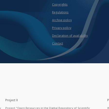
Copyrights
Regulations
Archive policy
Privacy policy
Declaration of availability
Contact
Project II
P
y
Project "Open Resources in the Digital Repository of Scientific
W