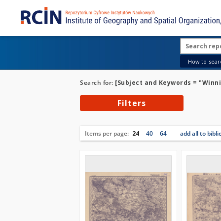
How to searc
Search for:
[Subject and Keywords = "Winnic
Filters
Items per page:
24
40
64
add all to bibl