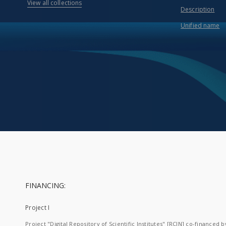
View all collections
Description
Unified name
FINANCING:
Project I
Project "Digital Repository of Scientific Institutes" [RCIN] co-financed b