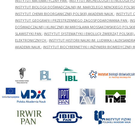
INSTYTUT MATEMATYCZNY PAN
;
INSTYTUT ARCHEOLOGII I ETNOLOGII PO
INSTYTUT BIOLOGII DOŚWIADCZALNEJ IM. MARCELEGO NENCKIEGO POLSKI
INSTYTUT CHEMII BIOORGANICZNEJ POLSKIEJ AKADEMII NAUK
;
INSTYTUT C
INSTYTUT GEOGRAFII I PRZESTRZENNEGO ZAGOSPODAROWANIA PAN
;
IN
DOŚWIADCZALNEJ I KLINICZNEJ IM.MIROSŁAWA MOSSAKOWSKIEGO POLSKI
SLAWISTYKI PAN
;
INSTYTUT SYSTEMATYKI I EWOLUCJI ZWIERZĄT POLSKIEJ
ELEKTRONICZNYCH
;
INSTYTUT HISTORII NAUKI IM. LUDWIKA I ALEKSAND
AKADEMII NAUK
;
INSTYTUT BIOCYBERNETYKI I INŻYNIERII BIOMEDYCZNEJ I