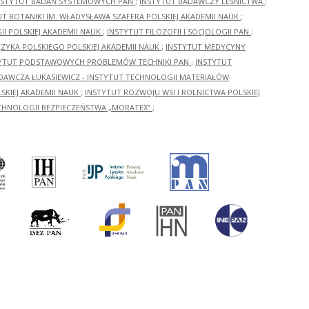
NSTYTUT BADAŃ SYSTEMOWYCH PAN
;
INSTYTUT BADAWCZY LEŚNICTWA
;
UT BOTANIKI IM. WŁADYSŁAWA SZAFERA POLSKIEJ AKADEMII NAUK
;
I POLSKIEJ AKADEMII NAUK
;
INSTYTUT FILOZOFII I SOCJOLOGII PAN
;
ĘZYKA POLSKIEGO POLSKIEJ AKADEMII NAUK
;
INSTYTUT MEDYCYNY
YTUT PODSTAWOWYCH PROBLEMÓW TECHNIKI PAN
;
INSTYTUT
ADAWCZA ŁUKASIEWICZ - INSTYTUT TECHNOLOGII MATERIAŁÓW
KIEJ AKADEMII NAUK
;
INSTYTUT ROZWOJU WSI I ROLNICTWA POLSKIEJ
CHNOLOGII BEZPIECZEŃSTWA „MORATEX”
;