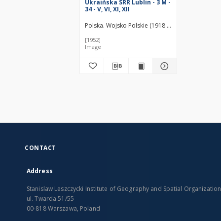
Ukraińska SRR Lublin - 3 M -
34 - V, VI, XI, XII
Polska. Wojsko Polskie (1918 - 1939). Sztab Gen
[1952]
Image
CONTACT
Address
Stanislaw Leszczycki Institute of Geography and Spatial Organizatio
ul. Twarda 51/55
00-818 Warszawa, Poland