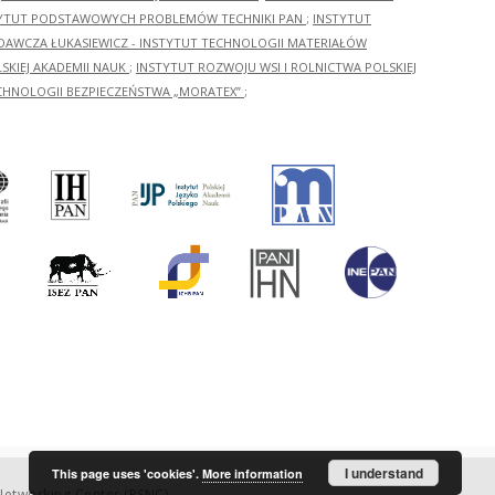
YTUT PODSTAWOWYCH PROBLEMÓW TECHNIKI PAN
;
INSTYTUT
ADAWCZA ŁUKASIEWICZ - INSTYTUT TECHNOLOGII MATERIAŁÓW
KIEJ AKADEMII NAUK
;
INSTYTUT ROZWOJU WSI I ROLNICTWA POLSKIEJ
CHNOLOGII BEZPIECZEŃSTWA „MORATEX”
;
I understand
This page uses 'cookies'.
More information
etworking Center (PSNC)