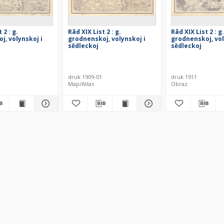
 2 : g.
Râd XIX List 2 : g.
Râd XIX List 2 : g.
j, volynskoj i
grodnenskoj, volynskoj i
grodnenskoj, vol
sědleckoj
sědleckoj
aktor
druk 1909-01
druk 1911
Map/Atlas
Obraz