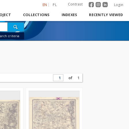
Contrast
EN
PL
Login
OJECT
COLLECTIONS
INDEXES
RECENTLY VIEWED
rch criteria
of
1