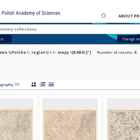
ABOUT PR
h...
Change sea
a \(Polska \; region\) \-\- mapy \[KABA\]"]
Number of results:
6
iography