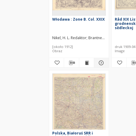
Włodawa : Zone B. Col. XXIX
Râd XIX List
grodnensko
sědleckoj
Nikel, H. L. Redaktor
Brantner, A. (18..-19..). Red
[około 1912]
druk 1909-04
Obraz
Image
Polska, Białoruś SRR i