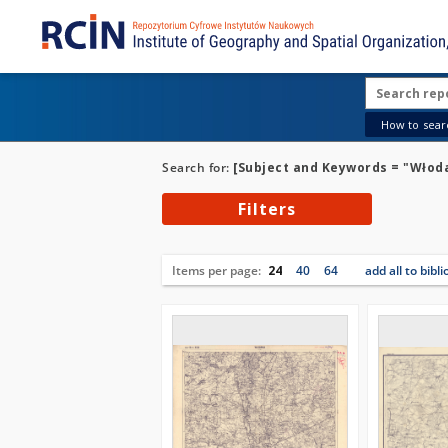
How to searc
Search for:
[Subject and Keywords = "Włodaw
Filters
Items per page:
24
40
64
add all to bibl