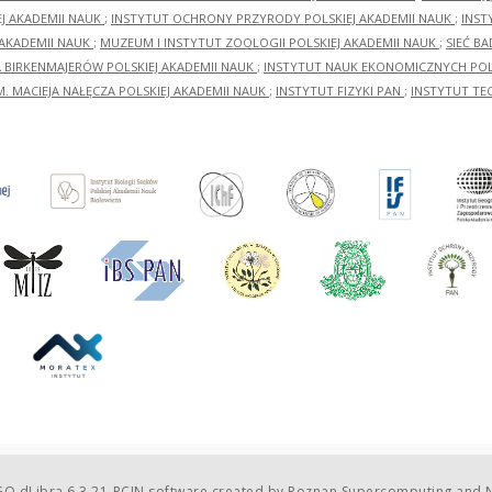
EJ AKADEMII NAUK
;
INSTYTUT OCHRONY PRZYRODY POLSKIEJ AKADEMII NAUK
;
INST
 AKADEMII NAUK
;
MUZEUM I INSTYTUT ZOOLOGII POLSKIEJ AKADEMII NAUK
;
SIEĆ B
RA BIRKENMAJERÓW POLSKIEJ AKADEMII NAUK
;
INSTYTUT NAUK EKONOMICZNYCH POLS
M. MACIEJA NAŁĘCZA POLSKIEJ AKADEMII NAUK
;
INSTYTUT FIZYKI PAN
;
INSTYTUT TE
O dLibra 6.3.21-RCIN
software created by
Poznan Supercomputing and N