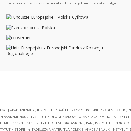
Development Fund and national co-financing from the state budget.
LSKIEJ AKADEMII NAUK
;
INSTYTUT BADAŃ LITERACKICH POLSKIEJ AKADEMII NAUK
;
I
EJ AKADEMII NAUK
;
INSTYTUT BIOLOGII SSAKÓW POLSKIEJ AKADEMII NAUK
;
INSTYT
HEMII FIZYCZNEJ PAN
;
INSTYTUT CHEMII ORGANICZNEJ PAN
;
INSTYTUT DENDROLOGI
STYTUT HISTORII im. TADEUSZA MANTEUFFLA POLSKIEJ AKADEMII NAUK
;
INSTYTUT J