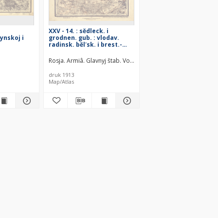
XXV - 14. : sědleck. i
ynskoj i
grodnen. gub. : vlodav.
radinsk. bělʹsk. i brest.-
litov. uězd.
Rosja. Armiâ. Glavnyj štab. Voenno-topografičeskij otdel
Rosj
druk 1913
Map/Atlas