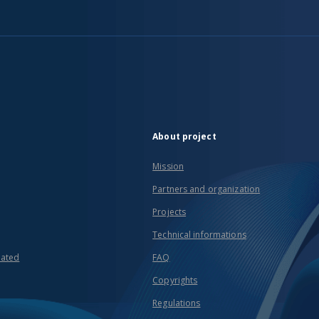
About project
Mission
Partners and organization
Projects
Technical informations
eated
FAQ
Copyrights
Regulations