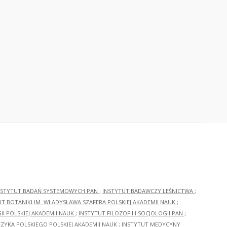
NSTYTUT BADAŃ SYSTEMOWYCH PAN
;
INSTYTUT BADAWCZY LEŚNICTWA
;
UT BOTANIKI IM. WŁADYSŁAWA SZAFERA POLSKIEJ AKADEMII NAUK
;
I POLSKIEJ AKADEMII NAUK
;
INSTYTUT FILOZOFII I SOCJOLOGII PAN
;
ĘZYKA POLSKIEGO POLSKIEJ AKADEMII NAUK
;
INSTYTUT MEDYCYNY