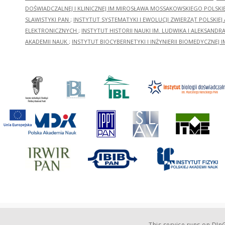
DOŚWIADCZALNEJ I KLINICZNEJ IM.MIROSŁAWA MOSSAKOWSKIEGO POLSKI
SLAWISTYKI PAN
;
INSTYTUT SYSTEMATYKI I EWOLUCJI ZWIERZĄT POLSKIEJ
ELEKTRONICZNYCH
;
INSTYTUT HISTORII NAUKI IM. LUDWIKA I ALEKSAND
AKADEMII NAUK
;
INSTYTUT BIOCYBERNETYKI I INŻYNIERII BIOMEDYCZNEJ I
This service runs on
DInG