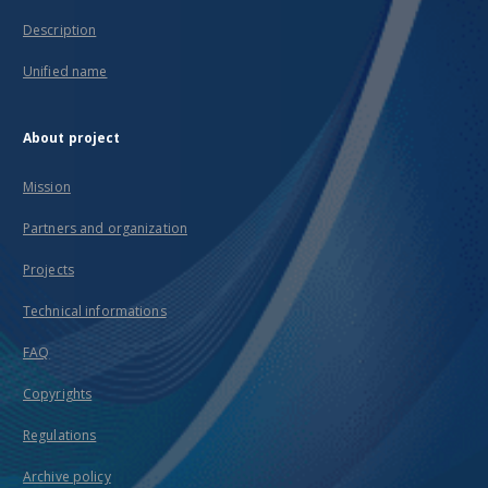
Description
Unified name
About project
Mission
Partners and organization
Projects
Technical informations
FAQ
Copyrights
Regulations
Archive policy