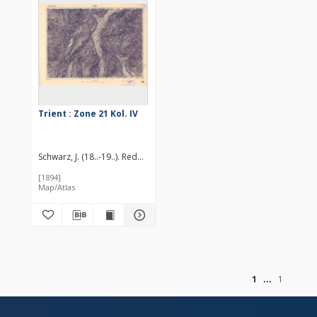
Trient : Zone 21 Kol. IV
Schwarz, J. (18..-19..). Redaktor
Peja, Georg
Hrudnik, Emil
[1894]
Map/Atlas
of
1
1