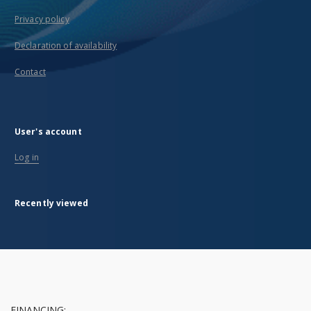
Privacy policy
Declaration of availability
Contact
User's account
Log in
Recently viewed
FINANCING: