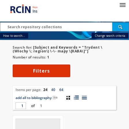
How to search...
Change search criteria
Search for:
[Subject and Keywords = "Trydent \
(Włochy \; region\) \-\- mapy \[KABA\]"]
Number of results:
1
Filters
Items per page:
24
40
64
add all to bibliography
of
1