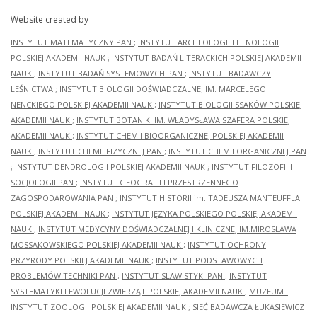
Website created by
INSTYTUT MATEMATYCZNY PAN
;
INSTYTUT ARCHEOLOGII I ETNOLOGII
POLSKIEJ AKADEMII NAUK
;
INSTYTUT BADAŃ LITERACKICH POLSKIEJ AKADEMII
NAUK
;
INSTYTUT BADAŃ SYSTEMOWYCH PAN
;
INSTYTUT BADAWCZY
LEŚNICTWA
;
INSTYTUT BIOLOGII DOŚWIADCZALNEJ IM. MARCELEGO
NENCKIEGO POLSKIEJ AKADEMII NAUK
;
INSTYTUT BIOLOGII SSAKÓW POLSKIEJ
AKADEMII NAUK
;
INSTYTUT BOTANIKI IM. WŁADYSŁAWA SZAFERA POLSKIEJ
AKADEMII NAUK
;
INSTYTUT CHEMII BIOORGANICZNEJ POLSKIEJ AKADEMII
NAUK
;
INSTYTUT CHEMII FIZYCZNEJ PAN
;
INSTYTUT CHEMII ORGANICZNEJ PAN
;
INSTYTUT DENDROLOGII POLSKIEJ AKADEMII NAUK
;
INSTYTUT FILOZOFII I
SOCJOLOGII PAN
;
INSTYTUT GEOGRAFII I PRZESTRZENNEGO
ZAGOSPODAROWANIA PAN
;
INSTYTUT HISTORII im. TADEUSZA MANTEUFFLA
POLSKIEJ AKADEMII NAUK
;
INSTYTUT JĘZYKA POLSKIEGO POLSKIEJ AKADEMII
NAUK
;
INSTYTUT MEDYCYNY DOŚWIADCZALNEJ I KLINICZNEJ IM.MIROSŁAWA
MOSSAKOWSKIEGO POLSKIEJ AKADEMII NAUK
;
INSTYTUT OCHRONY
PRZYRODY POLSKIEJ AKADEMII NAUK
;
INSTYTUT PODSTAWOWYCH
PROBLEMÓW TECHNIKI PAN
;
INSTYTUT SLAWISTYKI PAN
;
INSTYTUT
SYSTEMATYKI I EWOLUCJI ZWIERZĄT POLSKIEJ AKADEMII NAUK
;
MUZEUM I
INSTYTUT ZOOLOGII POLSKIEJ AKADEMII NAUK
;
SIEĆ BADAWCZA ŁUKASIEWICZ