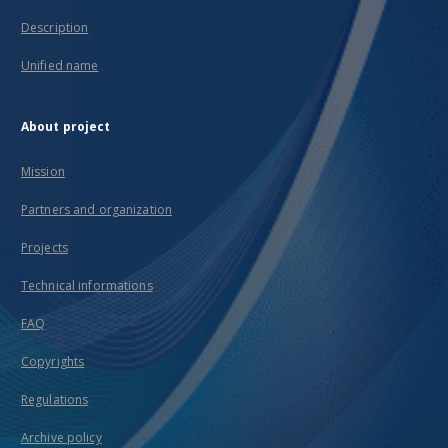
Description
Unified name
About project
Mission
Partners and organization
Projects
Technical informations
FAQ
Copyrights
Regulations
Archive policy