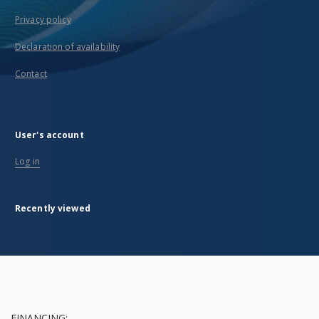
Privacy policy
Declaration of availability
Contact
User's account
Log in
Recently viewed
FINANCING: