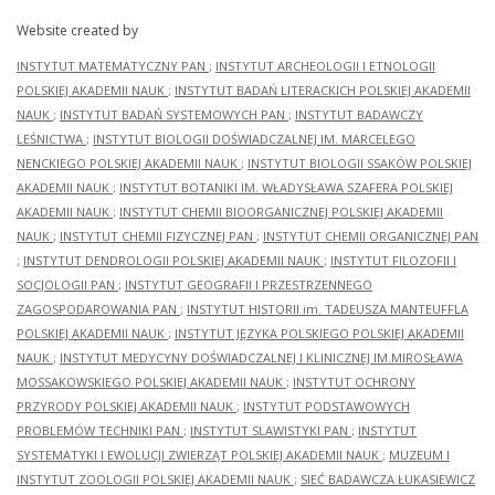
Website created by
INSTYTUT MATEMATYCZNY PAN
;
INSTYTUT ARCHEOLOGII I ETNOLOGII
POLSKIEJ AKADEMII NAUK
;
INSTYTUT BADAŃ LITERACKICH POLSKIEJ AKADEMII
NAUK
;
INSTYTUT BADAŃ SYSTEMOWYCH PAN
;
INSTYTUT BADAWCZY
LEŚNICTWA
;
INSTYTUT BIOLOGII DOŚWIADCZALNEJ IM. MARCELEGO
NENCKIEGO POLSKIEJ AKADEMII NAUK
;
INSTYTUT BIOLOGII SSAKÓW POLSKIEJ
AKADEMII NAUK
;
INSTYTUT BOTANIKI IM. WŁADYSŁAWA SZAFERA POLSKIEJ
AKADEMII NAUK
;
INSTYTUT CHEMII BIOORGANICZNEJ POLSKIEJ AKADEMII
NAUK
;
INSTYTUT CHEMII FIZYCZNEJ PAN
;
INSTYTUT CHEMII ORGANICZNEJ PAN
;
INSTYTUT DENDROLOGII POLSKIEJ AKADEMII NAUK
;
INSTYTUT FILOZOFII I
SOCJOLOGII PAN
;
INSTYTUT GEOGRAFII I PRZESTRZENNEGO
ZAGOSPODAROWANIA PAN
;
INSTYTUT HISTORII im. TADEUSZA MANTEUFFLA
POLSKIEJ AKADEMII NAUK
;
INSTYTUT JĘZYKA POLSKIEGO POLSKIEJ AKADEMII
NAUK
;
INSTYTUT MEDYCYNY DOŚWIADCZALNEJ I KLINICZNEJ IM.MIROSŁAWA
MOSSAKOWSKIEGO POLSKIEJ AKADEMII NAUK
;
INSTYTUT OCHRONY
PRZYRODY POLSKIEJ AKADEMII NAUK
;
INSTYTUT PODSTAWOWYCH
PROBLEMÓW TECHNIKI PAN
;
INSTYTUT SLAWISTYKI PAN
;
INSTYTUT
SYSTEMATYKI I EWOLUCJI ZWIERZĄT POLSKIEJ AKADEMII NAUK
;
MUZEUM I
INSTYTUT ZOOLOGII POLSKIEJ AKADEMII NAUK
;
SIEĆ BADAWCZA ŁUKASIEWICZ