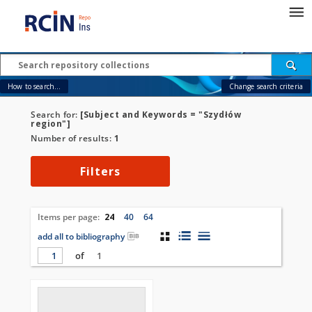
How to search...
Change search criteria
Search for:
[Subject and Keywords = "Szydłów
region"]
Number of results:
1
Filters
Items per page:
24
40
64
add all to bibliography
of
1