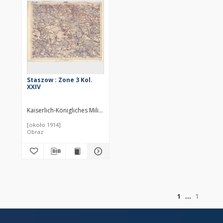
Staszow : Zone 3 Kol.
XXIV
Kaiserlich-Königliches Militär-Geographisches Institut (Wiedeń). Inst
[około 1914]
Obraz
of
1
1