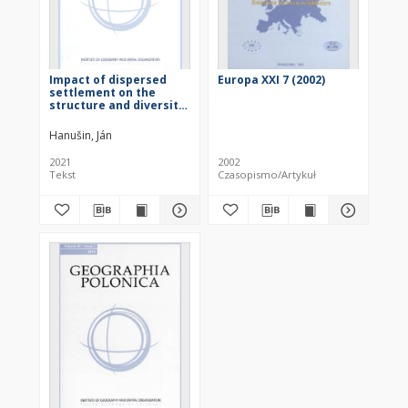
Impact of dispersed
Europa XXI 7 (2002)
settlement on the
structure and diversity
of rural landscape
(Case study of village
Hanušin, Ján
Hrušov, Slovak Republic)
2021
2002
Tekst
Czasopismo/Artykuł