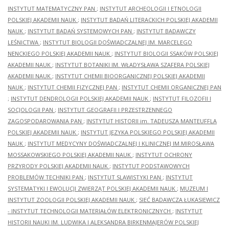
INSTYTUT MATEMATYCZNY PAN
;
INSTYTUT ARCHEOLOGII I ETNOLOGII
POLSKIEJ AKADEMII NAUK
;
INSTYTUT BADAŃ LITERACKICH POLSKIEJ AKADEMII
NAUK
;
INSTYTUT BADAŃ SYSTEMOWYCH PAN
;
INSTYTUT BADAWCZY
LEŚNICTWA
;
INSTYTUT BIOLOGII DOŚWIADCZALNEJ IM. MARCELEGO
NENCKIEGO POLSKIEJ AKADEMII NAUK
;
INSTYTUT BIOLOGII SSAKÓW POLSKIEJ
AKADEMII NAUK
;
INSTYTUT BOTANIKI IM. WŁADYSŁAWA SZAFERA POLSKIEJ
AKADEMII NAUK
;
INSTYTUT CHEMII BIOORGANICZNEJ POLSKIEJ AKADEMII
NAUK
;
INSTYTUT CHEMII FIZYCZNEJ PAN
;
INSTYTUT CHEMII ORGANICZNEJ PAN
;
INSTYTUT DENDROLOGII POLSKIEJ AKADEMII NAUK
;
INSTYTUT FILOZOFII I
SOCJOLOGII PAN
;
INSTYTUT GEOGRAFII I PRZESTRZENNEGO
ZAGOSPODAROWANIA PAN
;
INSTYTUT HISTORII im. TADEUSZA MANTEUFFLA
POLSKIEJ AKADEMII NAUK
;
INSTYTUT JĘZYKA POLSKIEGO POLSKIEJ AKADEMII
NAUK
;
INSTYTUT MEDYCYNY DOŚWIADCZALNEJ I KLINICZNEJ IM.MIROSŁAWA
MOSSAKOWSKIEGO POLSKIEJ AKADEMII NAUK
;
INSTYTUT OCHRONY
PRZYRODY POLSKIEJ AKADEMII NAUK
;
INSTYTUT PODSTAWOWYCH
PROBLEMÓW TECHNIKI PAN
;
INSTYTUT SLAWISTYKI PAN
;
INSTYTUT
SYSTEMATYKI I EWOLUCJI ZWIERZĄT POLSKIEJ AKADEMII NAUK
;
MUZEUM I
INSTYTUT ZOOLOGII POLSKIEJ AKADEMII NAUK
;
SIEĆ BADAWCZA ŁUKASIEWICZ
- INSTYTUT TECHNOLOGII MATERIAŁÓW ELEKTRONICZNYCH
;
INSTYTUT
HISTORII NAUKI IM. LUDWIKA I ALEKSANDRA BIRKENMAJERÓW POLSKIEJ