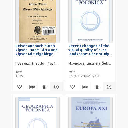
Reisehandbuch durch
Recent changes of the
Zipsen, Hohe Tátra und
visual quality of rural
Zipser Mittelgebirge
landscape: Case study
of Slovak-Austrian
borderland
Posewitz, Theodor (1851–1917)
Dénes, Franz (1845–1934)
Nováková, Gabriela
Šebo, Dušan
Franklin 
1898
2016
Tekst
Czasopismo/Artykuł