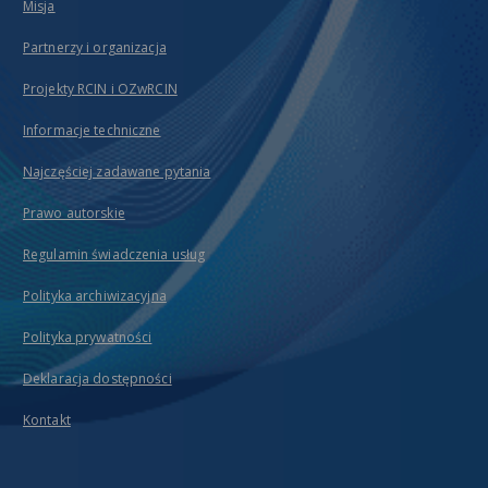
Misja
Partnerzy i organizacja
Projekty RCIN i OZwRCIN
Informacje techniczne
Najczęściej zadawane pytania
Prawo autorskie
Regulamin świadczenia usług
Polityka archiwizacyjna
Polityka prywatności
Deklaracja dostępności
Kontakt