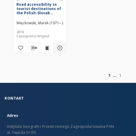
Road accessibility to
tourist destinations of
the Polish-Slovak
borderland: 2010-2030
prediction and planning
Więckowski, Marek (1971– )
Michniak, Daniel
Bednarek-Szczepańska, M
2014
Czasopismo/Artykuł
z
1
1
KONTAKT
Adres
Instytutu Geografii i Przestrzennego Zagospodarowania PAN
ul. Twarda 51/55