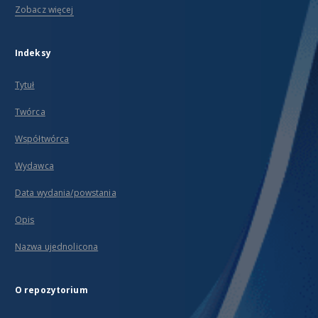
Zobacz więcej
Indeksy
Tytuł
Twórca
Współtwórca
Wydawca
Data wydania/powstania
Opis
Nazwa ujednolicona
O repozytorium