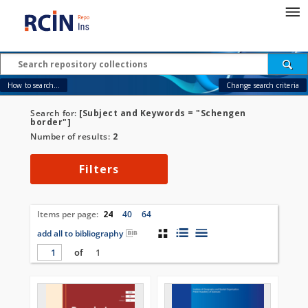
How to search...
Change search criteria
Search for:
[Subject and Keywords = "Schengen
border"]
Number of results:
2
Filters
Items per page:
24
40
64
add all to bibliography
of
1