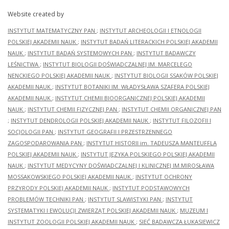
Website created by
INSTYTUT MATEMATYCZNY PAN
;
INSTYTUT ARCHEOLOGII I ETNOLOGII
POLSKIEJ AKADEMII NAUK
;
INSTYTUT BADAŃ LITERACKICH POLSKIEJ AKADEMII
NAUK
;
INSTYTUT BADAŃ SYSTEMOWYCH PAN
;
INSTYTUT BADAWCZY
LEŚNICTWA
;
INSTYTUT BIOLOGII DOŚWIADCZALNEJ IM. MARCELEGO
NENCKIEGO POLSKIEJ AKADEMII NAUK
;
INSTYTUT BIOLOGII SSAKÓW POLSKIEJ
AKADEMII NAUK
;
INSTYTUT BOTANIKI IM. WŁADYSŁAWA SZAFERA POLSKIEJ
AKADEMII NAUK
;
INSTYTUT CHEMII BIOORGANICZNEJ POLSKIEJ AKADEMII
NAUK
;
INSTYTUT CHEMII FIZYCZNEJ PAN
;
INSTYTUT CHEMII ORGANICZNEJ PAN
;
INSTYTUT DENDROLOGII POLSKIEJ AKADEMII NAUK
;
INSTYTUT FILOZOFII I
SOCJOLOGII PAN
;
INSTYTUT GEOGRAFII I PRZESTRZENNEGO
ZAGOSPODAROWANIA PAN
;
INSTYTUT HISTORII im. TADEUSZA MANTEUFFLA
POLSKIEJ AKADEMII NAUK
;
INSTYTUT JĘZYKA POLSKIEGO POLSKIEJ AKADEMII
NAUK
;
INSTYTUT MEDYCYNY DOŚWIADCZALNEJ I KLINICZNEJ IM.MIROSŁAWA
MOSSAKOWSKIEGO POLSKIEJ AKADEMII NAUK
;
INSTYTUT OCHRONY
PRZYRODY POLSKIEJ AKADEMII NAUK
;
INSTYTUT PODSTAWOWYCH
PROBLEMÓW TECHNIKI PAN
;
INSTYTUT SLAWISTYKI PAN
;
INSTYTUT
SYSTEMATYKI I EWOLUCJI ZWIERZĄT POLSKIEJ AKADEMII NAUK
;
MUZEUM I
INSTYTUT ZOOLOGII POLSKIEJ AKADEMII NAUK
;
SIEĆ BADAWCZA ŁUKASIEWICZ