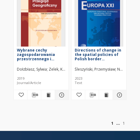
Wybrane cechy
Directions of change in
zagospodarowania
the spatial policies of
przestrzennego i
Polish border
aktywności
municipalities during
gospodarczej w
the first year of war in
Dołzbłasz, Sylwia
Zelek, Krzysztof
Śleszyński, Przemysław
Nowak, Macie
otoczeniu miejsc
Ukraine, 2022
przekraczania granicy
2019
2023
polsko-niemieckiej =
Journal/Article
Text
Selected features of
spatial management
and economic activity
in the vicinity of
border-crossing points
on the Polish-German
border
of
1
1