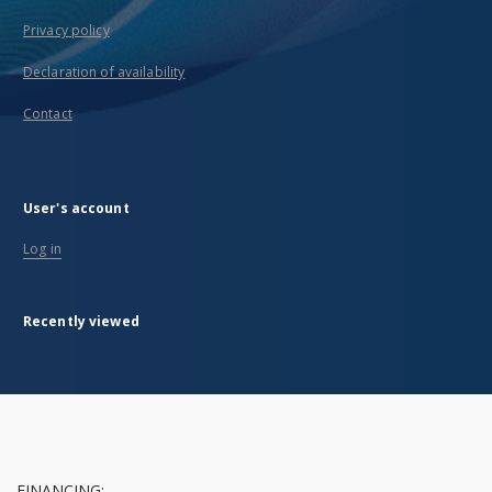
Privacy policy
Declaration of availability
Contact
User's account
Log in
Recently viewed
FINANCING: