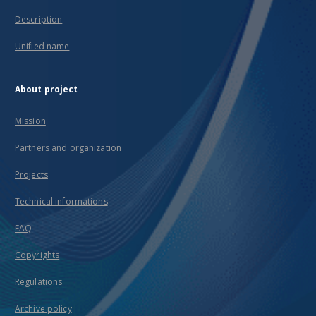
Description
Unified name
About project
Mission
Partners and organization
Projects
Technical informations
FAQ
Copyrights
Regulations
Archive policy