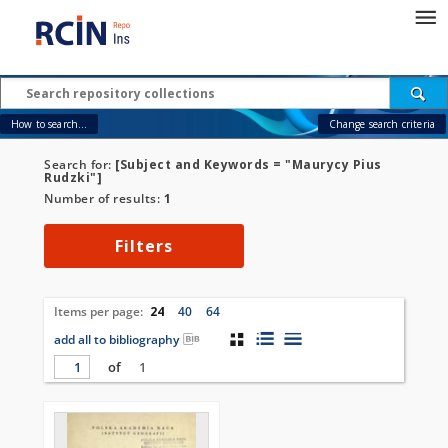
How to search...
Change search criteria
Search for:
[Subject and Keywords = "Maurycy Pius
Rudzki"]
Number of results:
1
Filters
Items per page:
24
40
64
add all to bibliography
of
1