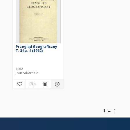
Przegląd Geograficzny
T. 34 z. 4 (1962)
1962
Journal/Article
of
1
1