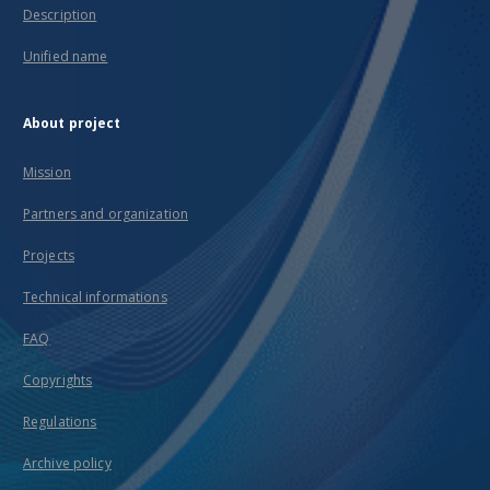
Description
Unified name
About project
Mission
Partners and organization
Projects
Technical informations
FAQ
Copyrights
Regulations
Archive policy