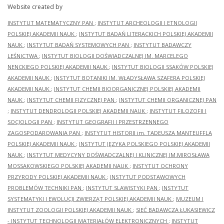
Website created by
INSTYTUT MATEMATYCZNY PAN
;
INSTYTUT ARCHEOLOGII I ETNOLOGII
POLSKIEJ AKADEMII NAUK
;
INSTYTUT BADAŃ LITERACKICH POLSKIEJ AKADEMII
NAUK
;
INSTYTUT BADAŃ SYSTEMOWYCH PAN
;
INSTYTUT BADAWCZY
LEŚNICTWA
;
INSTYTUT BIOLOGII DOŚWIADCZALNEJ IM. MARCELEGO
NENCKIEGO POLSKIEJ AKADEMII NAUK
;
INSTYTUT BIOLOGII SSAKÓW POLSKIEJ
AKADEMII NAUK
;
INSTYTUT BOTANIKI IM. WŁADYSŁAWA SZAFERA POLSKIEJ
AKADEMII NAUK
;
INSTYTUT CHEMII BIOORGANICZNEJ POLSKIEJ AKADEMII
NAUK
;
INSTYTUT CHEMII FIZYCZNEJ PAN
;
INSTYTUT CHEMII ORGANICZNEJ PAN
;
INSTYTUT DENDROLOGII POLSKIEJ AKADEMII NAUK
;
INSTYTUT FILOZOFII I
SOCJOLOGII PAN
;
INSTYTUT GEOGRAFII I PRZESTRZENNEGO
ZAGOSPODAROWANIA PAN
;
INSTYTUT HISTORII im. TADEUSZA MANTEUFFLA
POLSKIEJ AKADEMII NAUK
;
INSTYTUT JĘZYKA POLSKIEGO POLSKIEJ AKADEMII
NAUK
;
INSTYTUT MEDYCYNY DOŚWIADCZALNEJ I KLINICZNEJ IM.MIROSŁAWA
MOSSAKOWSKIEGO POLSKIEJ AKADEMII NAUK
;
INSTYTUT OCHRONY
PRZYRODY POLSKIEJ AKADEMII NAUK
;
INSTYTUT PODSTAWOWYCH
PROBLEMÓW TECHNIKI PAN
;
INSTYTUT SLAWISTYKI PAN
;
INSTYTUT
SYSTEMATYKI I EWOLUCJI ZWIERZĄT POLSKIEJ AKADEMII NAUK
;
MUZEUM I
INSTYTUT ZOOLOGII POLSKIEJ AKADEMII NAUK
;
SIEĆ BADAWCZA ŁUKASIEWICZ
- INSTYTUT TECHNOLOGII MATERIAŁÓW ELEKTRONICZNYCH
;
INSTYTUT