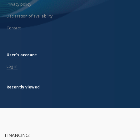
Privacy policy
Declaration of availability
Contact
User's account
Log in
Recently viewed
FINANCING: