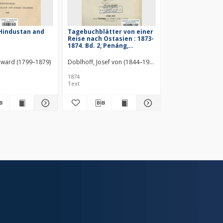
 Hindustan and
Tagebuchblätter von einer
Reise nach Ostasien : 1873-
1874. Bd. 2, Penáng,
Singapore, Saigón,
Hongkóng, Cantón, Macáo,
oward (1799–1879)
Doblhoff, Josef von (1844–1928)
Wilhelm Köhler Verlag
Shanghaí
1874
Text