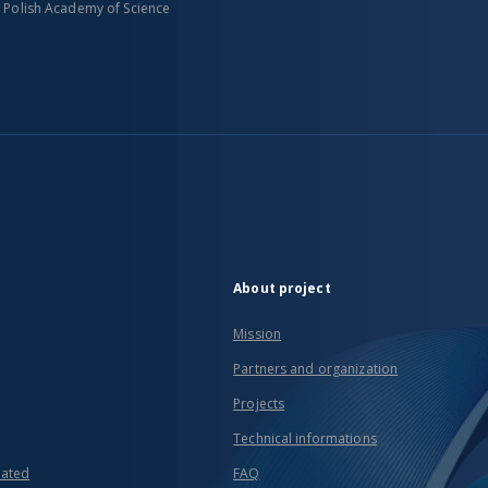
n Polish Academy of Science
About project
Mission
Partners and organization
Projects
Technical informations
eated
FAQ