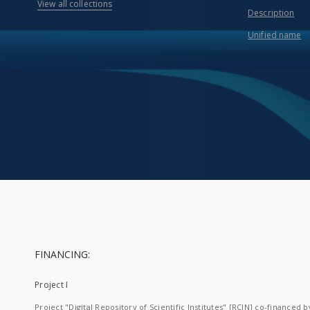
View all collections
Description
Unified name
FINANCING:
Project I
Project "Digital Repository of Scientific Institutes" [RCIN] co-financed b