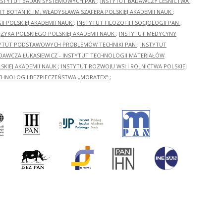
NSTYTUT BADAŃ SYSTEMOWYCH PAN
;
INSTYTUT BADAWCZY LEŚNICTWA
;
UT BOTANIKI IM. WŁADYSŁAWA SZAFERA POLSKIEJ AKADEMII NAUK
;
I POLSKIEJ AKADEMII NAUK
;
INSTYTUT FILOZOFII I SOCJOLOGII PAN
;
ĘZYKA POLSKIEGO POLSKIEJ AKADEMII NAUK
;
INSTYTUT MEDYCYNY
YTUT PODSTAWOWYCH PROBLEMÓW TECHNIKI PAN
;
INSTYTUT
ADAWCZA ŁUKASIEWICZ - INSTYTUT TECHNOLOGII MATERIAŁÓW
KIEJ AKADEMII NAUK
;
INSTYTUT ROZWOJU WSI I ROLNICTWA POLSKIEJ
CHNOLOGII BEZPIECZEŃSTWA „MORATEX”
;