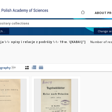
ABOUT PR
h...
Change sea
 \-\- opisy i relacje z podróży \-\- 19 w. \[KABA\]"]
Number of res
iography