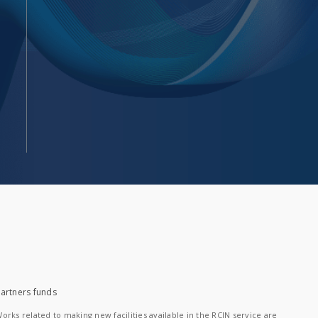
artners funds
orks related to making new facilities available in the RCIN service are