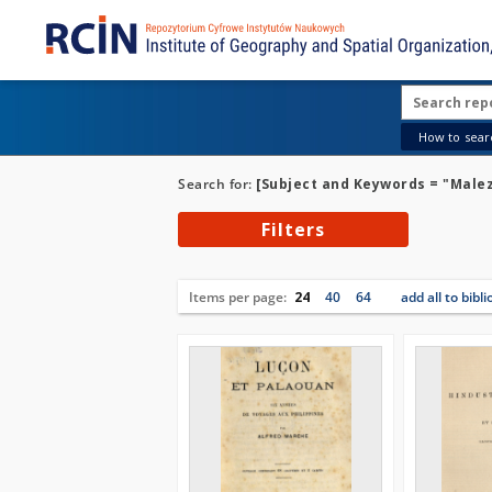
How to searc
Search for:
[Subject and Keywords = "Malezja
Filters
Items per page:
24
40
64
add all to bibl