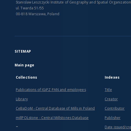
Stanislaw Leszczycki Institute of Geography and Spatial Organizatio
ul. Twarda 51/55
00-818 Warszawa, Poland
SITEMAP
Main page
Collections
Indexes
Publications of IGiPZ PAN and employees
Title
Library
Creator
CeBaDoM - Central Database of Mills in Poland
Contributor
millPOLstone - Central Millstones Database
Publisher
...
Date issued/cr