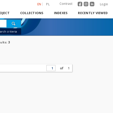
Contrast
EN
PL
Login
OJECT
COLLECTIONS
INDEXES
RECENTLY VIEWED
rch criteria
ults:
3
of
1