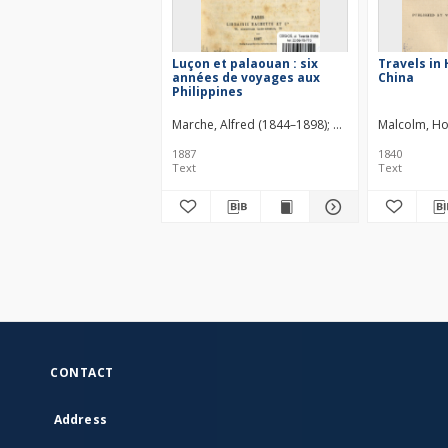
Luçon et palaouan : six
Travels in
années de voyages aux
China
Philippines
Marche, Alfred (1844–1898)
Hachette. Wydawca
Malcolm, H
1887
1840
Text
Text
CONTACT
Address