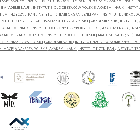
LSKIEJ AKADEMII NAUK
;
INSTYTUT BADAŃ LITERACKICH POLSKIEJ AKADEMII NAUK
;
I
EJ AKADEMII NAUK
;
INSTYTUT BIOLOGII SSAKÓW POLSKIEJ AKADEMII NAUK
;
INSTYT
HEMII FIZYCZNEJ PAN
;
INSTYTUT CHEMII ORGANICZNEJ PAN
;
INSTYTUT DENDROLOGI
STYTUT HISTORII im. TADEUSZA MANTEUFFLA POLSKIEJ AKADEMII NAUK
;
INSTYTUT J
EJ AKADEMII NAUK
;
INSTYTUT OCHRONY PRZYRODY POLSKIEJ AKADEMII NAUK
;
INST
 AKADEMII NAUK
;
MUZEUM I INSTYTUT ZOOLOGII POLSKIEJ AKADEMII NAUK
;
SIEĆ B
RA BIRKENMAJERÓW POLSKIEJ AKADEMII NAUK
;
INSTYTUT NAUK EKONOMICZNYCH POLS
M. MACIEJA NAŁĘCZA POLSKIEJ AKADEMII NAUK
;
INSTYTUT FIZYKI PAN
;
INSTYTUT TE