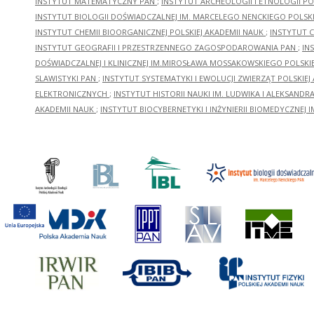
INSTYTUT MATEMATYCZNY PAN
;
INSTYTUT ARCHEOLOGII I ETNOLOGII PO
INSTYTUT BIOLOGII DOŚWIADCZALNEJ IM. MARCELEGO NENCKIEGO POLSKI
INSTYTUT CHEMII BIOORGANICZNEJ POLSKIEJ AKADEMII NAUK
;
INSTYTUT C
INSTYTUT GEOGRAFII I PRZESTRZENNEGO ZAGOSPODAROWANIA PAN
;
IN
DOŚWIADCZALNEJ I KLINICZNEJ IM.MIROSŁAWA MOSSAKOWSKIEGO POLSKI
SLAWISTYKI PAN
;
INSTYTUT SYSTEMATYKI I EWOLUCJI ZWIERZĄT POLSKIEJ
ELEKTRONICZNYCH
;
INSTYTUT HISTORII NAUKI IM. LUDWIKA I ALEKSAND
AKADEMII NAUK
;
INSTYTUT BIOCYBERNETYKI I INŻYNIERII BIOMEDYCZNEJ I