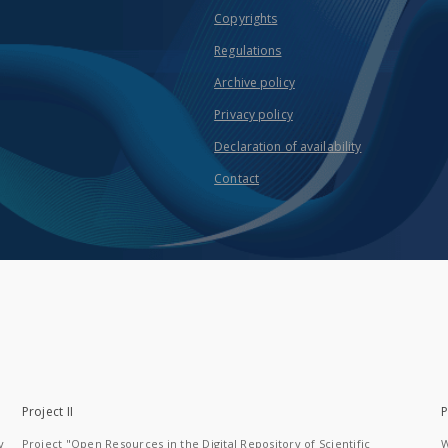
Copyrights
Regulations
Archive policy
Privacy policy
Declaration of availability
Contact
Project II
P
y
Project "Open Resources in the Digital Repository of Scientific
W