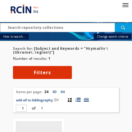
How to search...
Change search criteria
Search for:
[Subject and Keywords = "Hrymailiv \
(Ukraine\; region\)"]
Number of results:
1
Filters
Items per page:
24
40
64
add all to bibliography
of
1