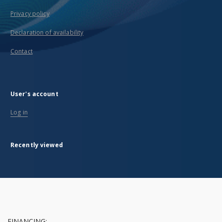
Privacy policy
Declaration of availability
Contact
User's account
Log in
Recently viewed
FINANCING: