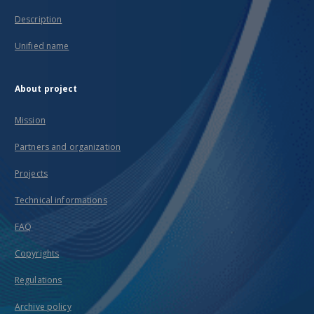
Description
Unified name
About project
Mission
Partners and organization
Projects
Technical informations
FAQ
Copyrights
Regulations
Archive policy