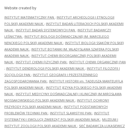
Website created by
INSTYTUT MATEMATYCZNY PAN
;
INSTYTUT ARCHEOLOGII I ETNOLOGII
POLSKIEJ AKADEMII NAUK
;
INSTYTUT BADAŃ LITERACKICH POLSKIEJ AKADEMII
NAUK
;
INSTYTUT BADAŃ SYSTEMOWYCH PAN
;
INSTYTUT BADAWCZY
LEŚNICTWA
;
INSTYTUT BIOLOGII DOŚWIADCZALNEJ IM. MARCELEGO
NENCKIEGO POLSKIEJ AKADEMII NAUK
;
INSTYTUT BIOLOGII SSAKÓW POLSKIEJ
AKADEMII NAUK
;
INSTYTUT BOTANIKI IM. WŁADYSŁAWA SZAFERA POLSKIEJ
AKADEMII NAUK
;
INSTYTUT CHEMII BIOORGANICZNEJ POLSKIEJ AKADEMII
NAUK
;
INSTYTUT CHEMII FIZYCZNEJ PAN
;
INSTYTUT CHEMII ORGANICZNEJ PAN
;
INSTYTUT DENDROLOGII POLSKIEJ AKADEMII NAUK
;
INSTYTUT FILOZOFII I
SOCJOLOGII PAN
;
INSTYTUT GEOGRAFII I PRZESTRZENNEGO
ZAGOSPODAROWANIA PAN
;
INSTYTUT HISTORII im. TADEUSZA MANTEUFFLA
POLSKIEJ AKADEMII NAUK
;
INSTYTUT JĘZYKA POLSKIEGO POLSKIEJ AKADEMII
NAUK
;
INSTYTUT MEDYCYNY DOŚWIADCZALNEJ I KLINICZNEJ IM.MIROSŁAWA
MOSSAKOWSKIEGO POLSKIEJ AKADEMII NAUK
;
INSTYTUT OCHRONY
PRZYRODY POLSKIEJ AKADEMII NAUK
;
INSTYTUT PODSTAWOWYCH
PROBLEMÓW TECHNIKI PAN
;
INSTYTUT SLAWISTYKI PAN
;
INSTYTUT
SYSTEMATYKI I EWOLUCJI ZWIERZĄT POLSKIEJ AKADEMII NAUK
;
MUZEUM I
INSTYTUT ZOOLOGII POLSKIEJ AKADEMII NAUK
;
SIEĆ BADAWCZA ŁUKASIEWICZ