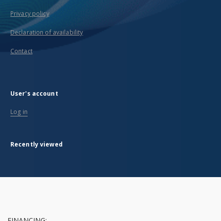
Privacy policy
Declaration of availability
Contact
User's account
Log in
Recently viewed
FINANCING: