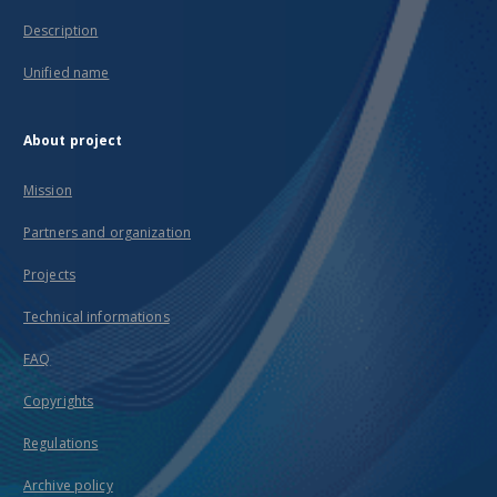
Description
Unified name
About project
Mission
Partners and organization
Projects
Technical informations
FAQ
Copyrights
Regulations
Archive policy