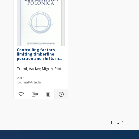
Controlling factors
limiting timberline
position and shifts in
the Sudetes: A review
Treml, Vaclav
Migoń, Piotr
2015
Journal/Article
of
1
1