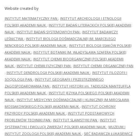
Website created by
INSTYTUT MATEMATYCZNY PAN
;
INSTYTUT ARCHEOLOGII I ETNOLOGII
POLSKIEJ AKADEMII NAUK
;
INSTYTUT BADAŃ LITERACKICH POLSKIEJ AKADEMII
NAUK
;
INSTYTUT BADAŃ SYSTEMOWYCH PAN
;
INSTYTUT BADAWCZY
LEŚNICTWA
;
INSTYTUT BIOLOGII DOŚWIADCZALNEJ IM. MARCELEGO
NENCKIEGO POLSKIEJ AKADEMII NAUK
;
INSTYTUT BIOLOGII SSAKÓW POLSKIEJ
AKADEMII NAUK
;
INSTYTUT BOTANIKI IM. WŁADYSŁAWA SZAFERA POLSKIEJ
AKADEMII NAUK
;
INSTYTUT CHEMII BIOORGANICZNEJ POLSKIEJ AKADEMII
NAUK
;
INSTYTUT CHEMII FIZYCZNEJ PAN
;
INSTYTUT CHEMII ORGANICZNEJ PAN
;
INSTYTUT DENDROLOGII POLSKIEJ AKADEMII NAUK
;
INSTYTUT FILOZOFII I
SOCJOLOGII PAN
;
INSTYTUT GEOGRAFII I PRZESTRZENNEGO
ZAGOSPODAROWANIA PAN
;
INSTYTUT HISTORII im. TADEUSZA MANTEUFFLA
POLSKIEJ AKADEMII NAUK
;
INSTYTUT JĘZYKA POLSKIEGO POLSKIEJ AKADEMII
NAUK
;
INSTYTUT MEDYCYNY DOŚWIADCZALNEJ I KLINICZNEJ IM.MIROSŁAWA
MOSSAKOWSKIEGO POLSKIEJ AKADEMII NAUK
;
INSTYTUT OCHRONY
PRZYRODY POLSKIEJ AKADEMII NAUK
;
INSTYTUT PODSTAWOWYCH
PROBLEMÓW TECHNIKI PAN
;
INSTYTUT SLAWISTYKI PAN
;
INSTYTUT
SYSTEMATYKI I EWOLUCJI ZWIERZĄT POLSKIEJ AKADEMII NAUK
;
MUZEUM I
INSTYTUT ZOOLOGII POLSKIEJ AKADEMII NAUK
;
SIEĆ BADAWCZA ŁUKASIEWICZ