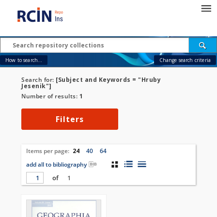
How to search...
Change search criteria
Search for:
[Subject and Keywords = "Hruby
Jesenik"]
Number of results:
1
Filters
Items per page:
24
40
64
add all to bibliography
of
1