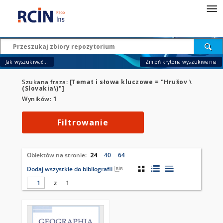
Jak wyszukiwać...
Zmień kryteria wyszukiwania
Szukana fraza:
[Temat i słowa kluczowe = "Hrušov \
(Slovakia\)"]
Wyników:
1
Filtrowanie
Obiektów na stronie:
24
40
64
Dodaj wszystkie do bibliografii
z
1