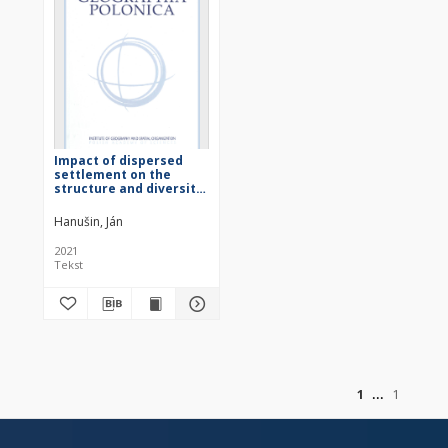
Impact of dispersed
settlement on the
structure and diversity
of rural landscape
(Case study of village
Hanušin, Ján
Hrušov, Slovak Republic)
2021
Tekst
z
1
1