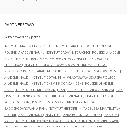
PARTNERSTWO:
Serwis tworzony przez
INSTYTUT MATEMATYCZNY PAN
;
INSTYTUT ARCHEOLOGII I ETNOLOGII
POLSKIEJ AKADEMII NAUK
;
INSTYTUT BADAŃ LITERACKICH POLSKIEJ AKADEMII
NAUK
;
INSTYTUT BADAŃ SYSTEMOWYCH PAN
;
INSTYTUT BADAWCZY
LEŚNICTWA
;
INSTYTUT BIOLOGII DOŚWIADCZALNEJ IM. MARCELEGO
NENCKIEGO POLSKIEJ AKADEMII NAUK
;
INSTYTUT BIOLOGII SSAKÓW POLSKIEJ
AKADEMII NAUK
;
INSTYTUT BOTANIKI IM. WŁADYSŁAWA SZAFERA POLSKIEJ
AKADEMII NAUK
;
INSTYTUT CHEMII BIOORGANICZNEJ POLSKIEJ AKADEMII
NAUK
;
INSTYTUT CHEMII FIZYCZNEJ PAN
;
INSTYTUT CHEMII ORGANICZNEJ PAN
;
INSTYTUT DENDROLOGII POLSKIEJ AKADEMII NAUK
;
INSTYTUT FILOZOFII I
SOCJOLOGII PAN
;
INSTYTUT GEOGRAFII I PRZESTRZENNEGO
ZAGOSPODAROWANIA PAN
;
INSTYTUT HISTORII im. TADEUSZA MANTEUFFLA
POLSKIEJ AKADEMII NAUK
;
INSTYTUT JĘZYKA POLSKIEGO POLSKIEJ AKADEMII
NAUK
;
INSTYTUT MEDYCYNY DOŚWIADCZALNEJ I KLINICZNEJ IM.MIROSŁAWA