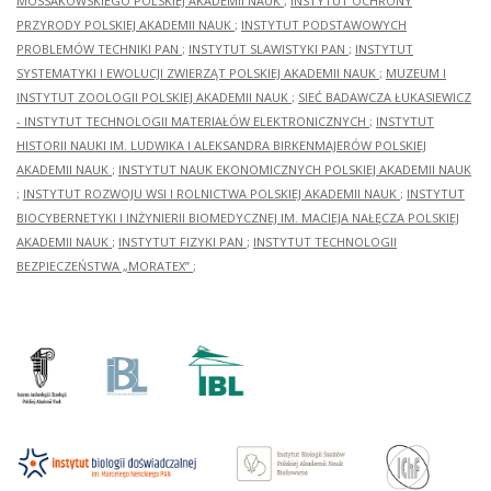
MOSSAKOWSKIEGO POLSKIEJ AKADEMII NAUK
;
INSTYTUT OCHRONY
PRZYRODY POLSKIEJ AKADEMII NAUK
;
INSTYTUT PODSTAWOWYCH
PROBLEMÓW TECHNIKI PAN
;
INSTYTUT SLAWISTYKI PAN
;
INSTYTUT
SYSTEMATYKI I EWOLUCJI ZWIERZĄT POLSKIEJ AKADEMII NAUK
;
MUZEUM I
INSTYTUT ZOOLOGII POLSKIEJ AKADEMII NAUK
;
SIEĆ BADAWCZA ŁUKASIEWICZ
- INSTYTUT TECHNOLOGII MATERIAŁÓW ELEKTRONICZNYCH
;
INSTYTUT
HISTORII NAUKI IM. LUDWIKA I ALEKSANDRA BIRKENMAJERÓW POLSKIEJ
AKADEMII NAUK
;
INSTYTUT NAUK EKONOMICZNYCH POLSKIEJ AKADEMII NAUK
;
INSTYTUT ROZWOJU WSI I ROLNICTWA POLSKIEJ AKADEMII NAUK
;
INSTYTUT
BIOCYBERNETYKI I INŻYNIERII BIOMEDYCZNEJ IM. MACIEJA NAŁĘCZA POLSKIEJ
AKADEMII NAUK
;
INSTYTUT FIZYKI PAN
;
INSTYTUT TECHNOLOGII
BEZPIECZEŃSTWA „MORATEX”
;