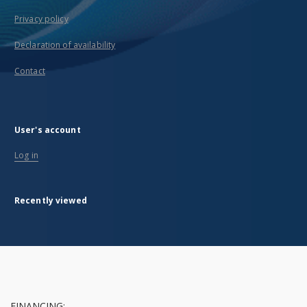
Privacy policy
Declaration of availability
Contact
User's account
Log in
Recently viewed
FINANCING: