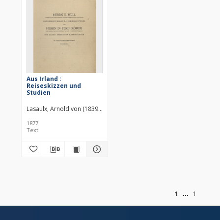
Aus Irland :
Reiseskizzen und
Studien
Lasaulx, Arnold von (1839–1886)
Verlag Emil Strauss. Wydawca
1877
Text
of
1
1