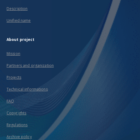
Description
Unified name
About project
Mission
Partners and organization
Projects
Technical informations
FAQ
Copyrights
Regulations
Archive policy