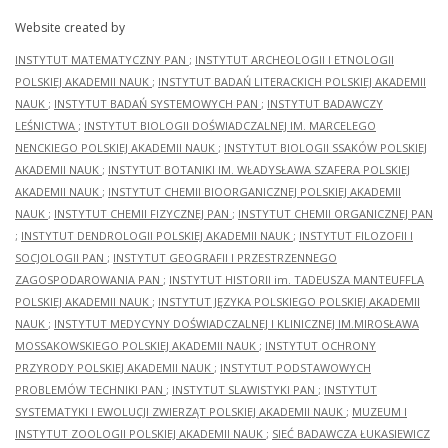
Website created by
INSTYTUT MATEMATYCZNY PAN
;
INSTYTUT ARCHEOLOGII I ETNOLOGII
POLSKIEJ AKADEMII NAUK
;
INSTYTUT BADAŃ LITERACKICH POLSKIEJ AKADEMII
NAUK
;
INSTYTUT BADAŃ SYSTEMOWYCH PAN
;
INSTYTUT BADAWCZY
LEŚNICTWA
;
INSTYTUT BIOLOGII DOŚWIADCZALNEJ IM. MARCELEGO
NENCKIEGO POLSKIEJ AKADEMII NAUK
;
INSTYTUT BIOLOGII SSAKÓW POLSKIEJ
AKADEMII NAUK
;
INSTYTUT BOTANIKI IM. WŁADYSŁAWA SZAFERA POLSKIEJ
AKADEMII NAUK
;
INSTYTUT CHEMII BIOORGANICZNEJ POLSKIEJ AKADEMII
NAUK
;
INSTYTUT CHEMII FIZYCZNEJ PAN
;
INSTYTUT CHEMII ORGANICZNEJ PAN
;
INSTYTUT DENDROLOGII POLSKIEJ AKADEMII NAUK
;
INSTYTUT FILOZOFII I
SOCJOLOGII PAN
;
INSTYTUT GEOGRAFII I PRZESTRZENNEGO
ZAGOSPODAROWANIA PAN
;
INSTYTUT HISTORII im. TADEUSZA MANTEUFFLA
POLSKIEJ AKADEMII NAUK
;
INSTYTUT JĘZYKA POLSKIEGO POLSKIEJ AKADEMII
NAUK
;
INSTYTUT MEDYCYNY DOŚWIADCZALNEJ I KLINICZNEJ IM.MIROSŁAWA
MOSSAKOWSKIEGO POLSKIEJ AKADEMII NAUK
;
INSTYTUT OCHRONY
PRZYRODY POLSKIEJ AKADEMII NAUK
;
INSTYTUT PODSTAWOWYCH
PROBLEMÓW TECHNIKI PAN
;
INSTYTUT SLAWISTYKI PAN
;
INSTYTUT
SYSTEMATYKI I EWOLUCJI ZWIERZĄT POLSKIEJ AKADEMII NAUK
;
MUZEUM I
INSTYTUT ZOOLOGII POLSKIEJ AKADEMII NAUK
;
SIEĆ BADAWCZA ŁUKASIEWICZ