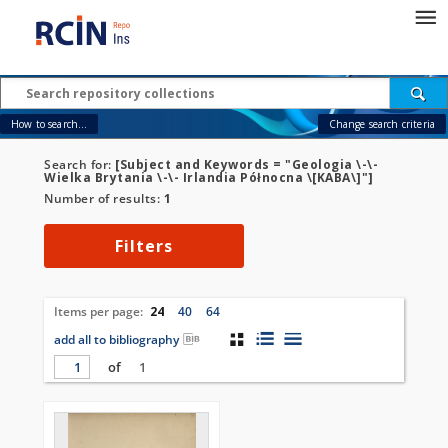
How to search...
Change search criteria
Search for:
[Subject and Keywords = "Geologia \-\-
Wielka Brytania \-\- Irlandia Północna \[KABA\]"]
Number of results:
1
Filters
Items per page:
24
40
64
add all to bibliography
of
1