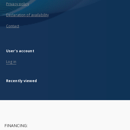
Privacy policy
Declaration of availability
Contact
User's account
Log in
Recently viewed
FINANCING: