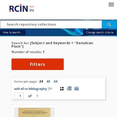
How to search...
Change search criteria
Search for:
[Subject and Keywords = "Danubian
Plain"]
Number of results:
1
Filters
Items per page:
24
40
64
add all to bibliography
of
1