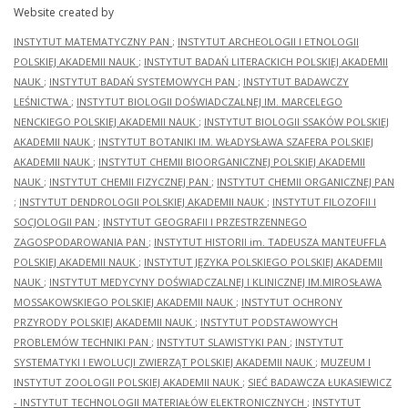
Website created by
INSTYTUT MATEMATYCZNY PAN
;
INSTYTUT ARCHEOLOGII I ETNOLOGII
POLSKIEJ AKADEMII NAUK
;
INSTYTUT BADAŃ LITERACKICH POLSKIEJ AKADEMII
NAUK
;
INSTYTUT BADAŃ SYSTEMOWYCH PAN
;
INSTYTUT BADAWCZY
LEŚNICTWA
;
INSTYTUT BIOLOGII DOŚWIADCZALNEJ IM. MARCELEGO
NENCKIEGO POLSKIEJ AKADEMII NAUK
;
INSTYTUT BIOLOGII SSAKÓW POLSKIEJ
AKADEMII NAUK
;
INSTYTUT BOTANIKI IM. WŁADYSŁAWA SZAFERA POLSKIEJ
AKADEMII NAUK
;
INSTYTUT CHEMII BIOORGANICZNEJ POLSKIEJ AKADEMII
NAUK
;
INSTYTUT CHEMII FIZYCZNEJ PAN
;
INSTYTUT CHEMII ORGANICZNEJ PAN
;
INSTYTUT DENDROLOGII POLSKIEJ AKADEMII NAUK
;
INSTYTUT FILOZOFII I
SOCJOLOGII PAN
;
INSTYTUT GEOGRAFII I PRZESTRZENNEGO
ZAGOSPODAROWANIA PAN
;
INSTYTUT HISTORII im. TADEUSZA MANTEUFFLA
POLSKIEJ AKADEMII NAUK
;
INSTYTUT JĘZYKA POLSKIEGO POLSKIEJ AKADEMII
NAUK
;
INSTYTUT MEDYCYNY DOŚWIADCZALNEJ I KLINICZNEJ IM.MIROSŁAWA
MOSSAKOWSKIEGO POLSKIEJ AKADEMII NAUK
;
INSTYTUT OCHRONY
PRZYRODY POLSKIEJ AKADEMII NAUK
;
INSTYTUT PODSTAWOWYCH
PROBLEMÓW TECHNIKI PAN
;
INSTYTUT SLAWISTYKI PAN
;
INSTYTUT
SYSTEMATYKI I EWOLUCJI ZWIERZĄT POLSKIEJ AKADEMII NAUK
;
MUZEUM I
INSTYTUT ZOOLOGII POLSKIEJ AKADEMII NAUK
;
SIEĆ BADAWCZA ŁUKASIEWICZ
- INSTYTUT TECHNOLOGII MATERIAŁÓW ELEKTRONICZNYCH
;
INSTYTUT