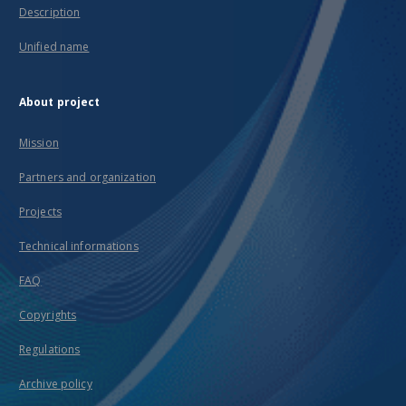
Description
Unified name
About project
Mission
Partners and organization
Projects
Technical informations
FAQ
Copyrights
Regulations
Archive policy